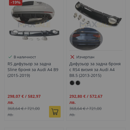
-19%
В наличност
Изчерпан
RS дифузьор за задна
Дифузьор за задна броня
Sline броня за Audi A4 B9
с RS4 визия за Audi A4
(2015-2019)
B8.5 (2013-2015)
Промо
Промо
298,07 €
/
582,97
292,80 €
/
572,67
цена
цена
лв.
лв.
368,64 €
/
721,00
368,64 €
/
721,00
лв.
лв.