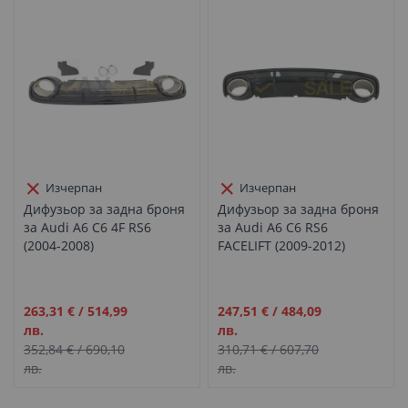
Изчерпан
Изчерпан
Дифузьор за задна броня
Дифузьор за задна броня
за Audi А6 C6 4F RS6
за Audi А6 C6 RS6
(2004-2008)
FACELIFT (2009-2012)
Промо
Промо
263,31 €
/
514,99
247,51 €
/
484,09
цена
цена
лв.
лв.
352,84 €
/
690,10
310,71 €
/
607,70
лв.
лв.