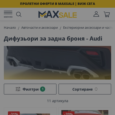
ПРОЛЕТНИ ОФЕРТИ В MAXSALE | ВИЖ СЕГА
меню
Начало
Авточасти и аксесоари
Екстериорни аксесоари и части 
Дифузьори за задна броня - Audi
Филтри
Сортиране
11
артикула
-31%
-20%