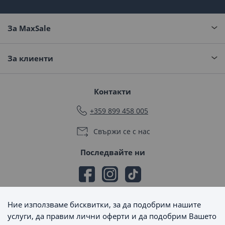
За MaxSale
За клиенти
Контакти
+359 899 458 005
Свържи се с нас
Последвайте ни
Ние използваме бисквитки, за да подобрим нашите
Начини на плащане
услуги, да правим лични оферти и да подобрим Вашето