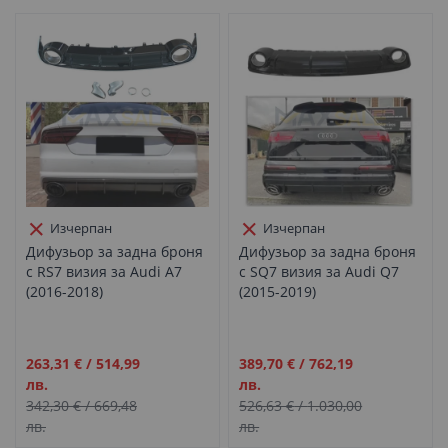
Изчерпан
Изчерпан
Дифузьор за задна броня
Дифузьор за задна броня
с RS7 визия за Audi A7
с SQ7 визия за Audi Q7
(2016-2018)
(2015-2019)
Промо
Промо
263,31 €
/
514,99
389,70 €
/
762,19
цена
цена
лв.
лв.
342,30 €
/
669,48
526,63 €
/
1.030,00
лв.
лв.