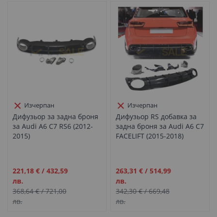
Изчерпан
Изчерпан
Дифузьор за задна броня
Дифузьор RS добавка за
за Audi А6 C7 RS6 (2012-
задна броня за Audi А6 C7
2015)
FACELIFT (2015-2018)
Промо
Промо
221,18 €
/
432,59
263,31 €
/
514,99
цена
цена
лв.
лв.
368,64 €
/
721,00
342,30 €
/
669,48
лв.
лв.