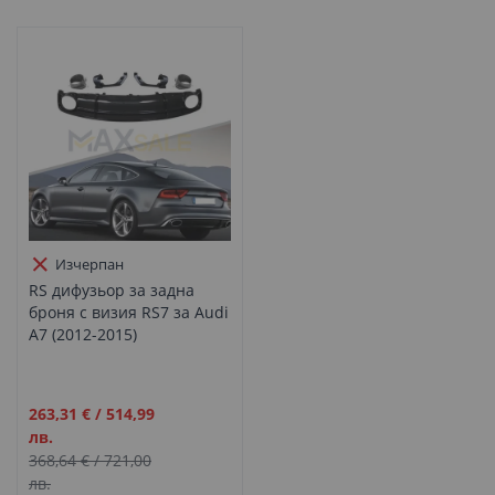
Изчерпан
RS дифузьор за задна
броня с визия RS7 за Audi
A7 (2012-2015)
Промо
263,31 €
/
514,99
цена
лв.
368,64 €
/
721,00
лв.