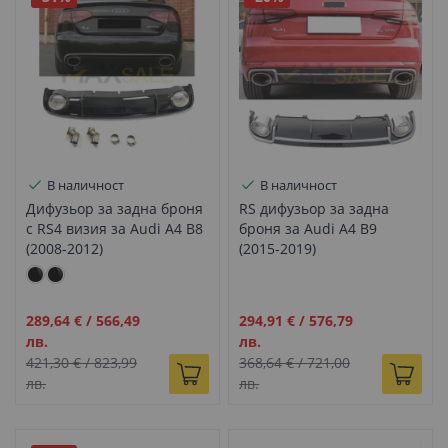
В наличност
В наличност
Дифузьор за задна броня
RS дифузьор за задна
с RS4 визия за Audi A4 B8
броня за Audi A4 B9
(2008-2012)
(2015-2019)
Промо
Промо
289,64 €
/
566,49
294,91 €
/
576,79
цена
цена
лв.
лв.
421,30 €
/
823,99
368,64 €
/
721,00
лв.
лв.