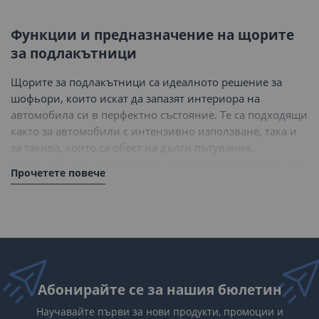
момента
Функции и предназначение на щорите
четете
за подлакътници
страница
Щорите за подлакътници са идеалното решение за
шофьори, които искат да запазят интериора на
автомобила си в перфектно състояние. Те са подходящи
както за автомобили с интензивно използване, така и
за такива, които са обект на дълги пътувания.
Благодарение на здравите и устойчиви материали, тези
Прочетете повече
щори предпазват подлакътника от износване,
замърсявания и надрасквания. Някои модели са
оборудвани с допълнителни функции, като
антибактериални покрития или лесно почистване с
влажна кърпа, което ги прави изключително практични
за семейни автомобили или служебни превозни
средства.
Абонирайте се за нашия бюлетин
Ключови предимства на щорите за
Научавайте първи за нови продукти, промоции и