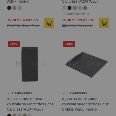
W207 черно
C E Class W204 W207
W212 светло сиво
+ още варианти
Промо
Промо
35,70 €
/
69,82 лв.
15,30 €
/
29,92 лв.
цена
цена
51,51 €
/
100,74 лв.
22,44 €
/
43,89 лв.
-31%
-34%
В наличност
В наличност
Щора за централна
Щора за централна
конзола за Mercedes Benz
конзола за Mercedes Benz
C E Class W204 W207
C class W203 черно
W212 черно