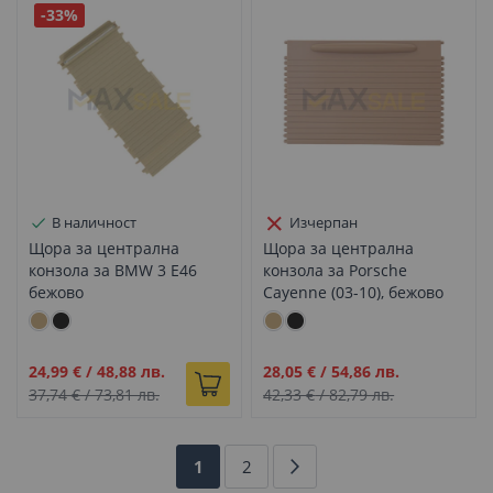
-33%
В наличност
Изчерпан
Щора за централна
Щора за централна
конзола за BMW 3 E46
конзола за Porsche
бежово
Cayenne (03-10), бежово
Промо
Промо
24,99 €
/
48,88 лв.
28,05 €
/
54,86 лв.
цена
цена
37,74 €
/
73,81 лв.
42,33 €
/
82,79 лв.
Страница
В
Страница
Страница
Напред
1
2