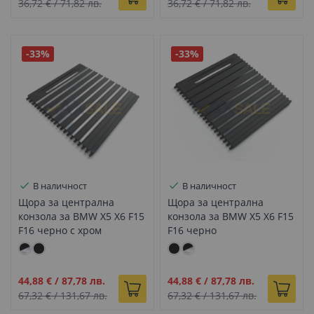
цена
цена
36,72 €
/
71,82 лв.
36,72 €
/
71,82 лв.
-33%
-33%
В наличност
В наличност
Щора за централна
Щора за централна
конзола за BMW X5 X6 F15
конзола за BMW X5 X6 F15
F16 черно с хром
F16 черно
Промо
Промо
44,88 €
/
87,78 лв.
44,88 €
/
87,78 лв.
цена
цена
67,32 €
/
131,67 лв.
67,32 €
/
131,67 лв.