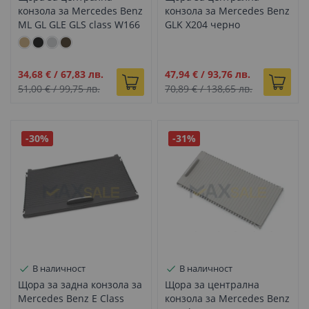
конзола за Mercedes Benz
конзола за Mercedes Benz
ML GL GLE GLS class W166
GLK X204 черно
X166 W292 бежово
Промо
Промо
34,68 €
/
67,83 лв.
47,94 €
/
93,76 лв.
цена
цена
51,00 €
/
99,75 лв.
70,89 €
/
138,65 лв.
-30%
-31%
В наличност
В наличност
Щора за задна конзола за
Щора за централна
Mercedes Benz E Class
конзола за Mercedes Benz