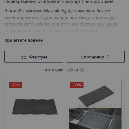
същевременно осигуряват комфорт при шофиране.
В онлайн магазин
Maxsale.bg
ще намерите богато
разнообразие от щори за подлакътници, с които да
запазите автомобила си в отлично състояние и да се
насладите на повече удобство в интериора.
Прочетете повече
Филтри
Сортиране
Артикули
1
-
20
от
32
-33%
-33%