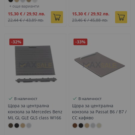
+ още варианти
Промо
Промо
15,30 €
/
29,92 лв.
15,30 €
/
29,92 лв.
цена
цена
22,44 €
/
43,89 лв.
23,46 €
/
45,88 лв.
-32%
-33%
В наличност
В наличност
Щора за централна
Щора за централна
конзола за Mercedes Benz
конзола за Passat B6 / B7 /
ML GL GLE GLS class W166
CC кафяво
X166 W292 мока