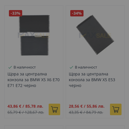
-33%
-34%
В наличност
В наличност
Щора за централна
Щора за централна
конзола за BMW X5 X6 E70
конзола за BMW X5 E53
E71 E72 черно
черно
Промо
Промо
43,86 €
/
85,78 лв.
28,56 €
/
55,86 лв.
цена
цена
65,79 €
/
128,67 лв.
43,35 €
/
84,79 лв.