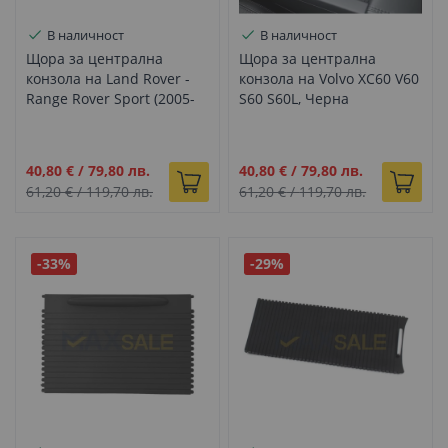
В наличност
В наличност
Щора за централна
Щора за централна
конзола на Land Rover -
конзола на Volvo XC60 V60
Range Rover Sport (2005-
S60 S60L, Черна
2009), Черна
Промо
Промо
40,80 €
/
79,80 лв.
40,80 €
/
79,80 лв.
цена
цена
61,20 €
/
119,70 лв.
61,20 €
/
119,70 лв.
-33%
-29%