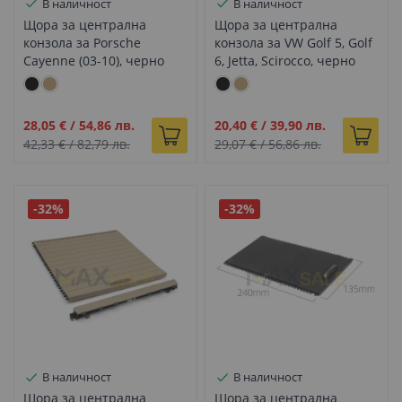
В наличност
В наличност
Щора за централна
Щора за централна
конзола за Porsche
конзола за VW Golf 5, Golf
Cayenne (03-10), черно
6, Jetta, Scirocco, черно
Промо
Промо
28,05 €
/
54,86 лв.
20,40 €
/
39,90 лв.
цена
цена
42,33 €
/
82,79 лв.
29,07 €
/
56,86 лв.
-32%
-32%
В наличност
В наличност
Щора за централна
Щора за централна