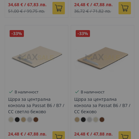
Промо
Промо
34,68 €
/
67,83 лв.
24,48 €
/
47,88 лв.
цена
цена
51,00 €
/
99,75 лв.
36,72 €
/
71,82 лв.
-33%
-33%
В наличност
В наличност
Щора за централна
Щора за централна
конзола за Passat B6 / B7 /
конзола за Passat B6 / B7 /
CC светло бежово
CC бежово
Промо
Промо
24,48 €
/
47,88 лв.
24,48 €
/
47,88 лв.