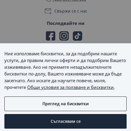
индивидуалните предпочитания и нужди на всеки
автомобилен собственик.
Свържи се с нас
Как да изберете подходящите щори за
Последвайте ни
подлакътници?
В
Maxsale.bg
ще откриете модели, съвместими с
различни марки автомобили – BMW, VW, Porsche,
Mercedes, както и в разнообразие от цветове – черно,
Ние използваме бисквитки, за да подобрим нашите
сиво, бежово и други. Всички модели са изработени от
Начини на плащане
услуги, да правим лични оферти и да подобрим Вашето
висококачествени и устойчиви материали, което
изживяване. Ако не приемете незадължителните
гарантира дълготрайна употреба.
бисквитки по-долу, Вашето изживяване може да бъде
засегнато. Ако искате да научите повече, моля,
Преди да поръчате, уверете се в съвместимостта на
прочетете
Общи условия за ползване и бисквитки
.
щората с вашия автомобил, за да се наслаждавате на
Начини на доставка
перфектен резултат.
Преглед на бисквитки
MaxSale © 2026 - Всички права запазени
Съгласявам се
Пишете ни