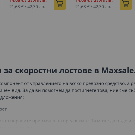
14,05 €
/
27,48 лв.
14,05 €
/
27,48 лв.
цена
цена
21,63 €
/
42,30 лв.
21,63 €
/
42,30 лв.
 за скоростни лостове в Maxsale
компонент от управлението на всяко превозно средство, а р
ичен вид. За да ви помогнем да постигнете това, ние сме съ
едложения:
ост
ректно боравите при смяна на предавките. Тя може да бъде и
 от материали.