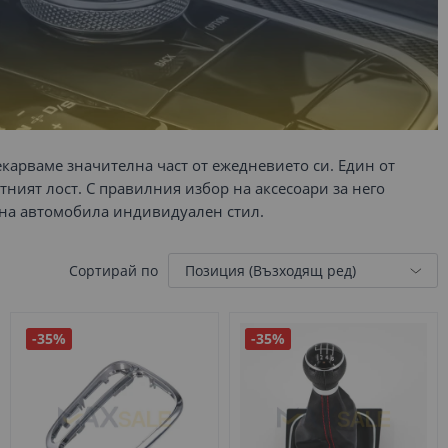
екарваме значителна част от ежедневието си. Един от
тният лост. С правилния избор на аксесоари за него
е на автомобила индивидуален стил.
Сортирай по
-35%
-35%