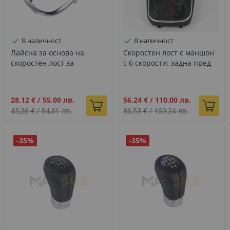
В наличност
В наличност
Лайсна за основа на
Скоростен лост с маншон
скоростен лост за
с 6 скорости: задна пред
Mercedes C W203, DZ344
1ва, черна кожа с червен
шев за VW Golf 6, Jetta,
DZ239
Промо
Промо
28,12 €
/
55,00 лв.
56,24 €
/
110,00 лв.
цена
цена
43,26 €
/
84,61 лв.
86,53 €
/
169,24 лв.
-35%
-35%