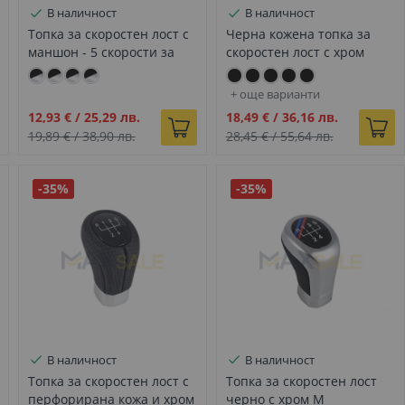
В наличност
В наличност
Топка за скоростен лост с
Черна кожена топка за
маншон - 5 скорости за
скоростен лост с хром
BMW 1 Серия E81 E82 E87
лайстна М Performance с 5
E88 (2004-2013) - DZ129
скорости с за BMW Е
+ още варианти
серия - DZ119
Промо
Промо
12,93 €
/
25,29 лв.
18,49 €
/
36,16 лв.
цена
цена
19,89 €
/
38,90 лв.
28,45 €
/
55,64 лв.
-35%
-35%
В наличност
В наличност
Топка за скоростен лост с
Топка за скоростен лост
перфорирана кожа и хром
черно с хром М