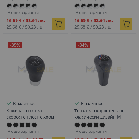
с M лого за BMW Е серия -
за BMW E серия - DZ097
DZ099
+ още варианти
+ още варианти
Промо
Промо
16,69 €
/
32,64 лв.
16,69 €
/
32,64 лв.
цена
цена
25,68 €
/
50,23 лв.
25,68 €
/
50,23 лв.
-35%
-34%
В наличност
В наличност
Кожена топка за
Топка за скоростен лост с
скоростен лост с хром
класически дизайн М
лайстна с 5 скорости за
Performance с 6 скорости с
BMW E серия - DZ073
за BMW Е серия - DZ056
+ още варианти
+ още варианти
Промо
Промо