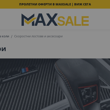
ПРОЛЕТНИ ОФЕРТИ В MAXSALE | ВИЖ СЕГА
а коли
Скоростни лостове и аксесоари
ри