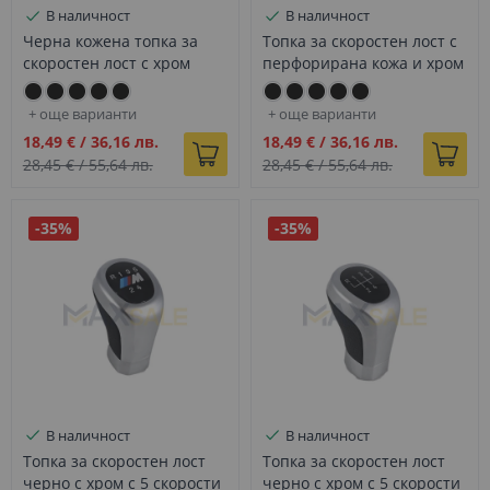
В наличност
В наличност
Черна кожена топка за
Топка за скоростен лост с
скоростен лост с хром
перфорирана кожа и хром
лайстна с 5 скорости за
лайстна М Performance с 5
BMW E серия - DZ113
скорости с за BMW Е
+ още варианти
+ още варианти
серия - DZ111
Промо
Промо
18,49 €
/
36,16 лв.
18,49 €
/
36,16 лв.
цена
цена
28,45 €
/
55,64 лв.
28,45 €
/
55,64 лв.
-35%
-35%
В наличност
В наличност
Топка за скоростен лост
Топка за скоростен лост
черно с хром с 5 скорости
черно с хром с 5 скорости