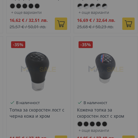
лайстна с 5 скорости за
Performance с 5 скорости с
BMW E серия - DZ105
за BMW Е серия - DZ103
+ още варианти
+ още варианти
Промо
Промо
16,62 €
/
32,51 лв.
16,69 €
/
32,64 лв.
цена
цена
25,57 €
/
50,01 лв.
25,68 €
/
50,23 лв.
-35%
-35%
В наличност
В наличност
Топка за скоростен лост с
Кожена топка за
черна кожа и хром
скоростен лост с хром
елемент с 5 скорости за
лайстна М Performance с 5
BMW E серия - DZ081
скорости с за BMW Е
+ още варианти
серия - DZ079
Промо
Промо