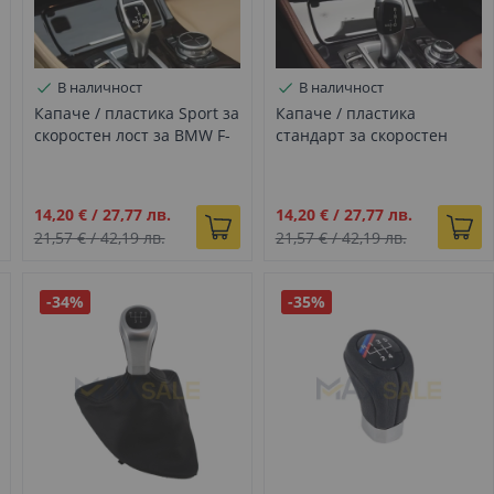
В наличност
В наличност
Капаче / пластика Sport за
Капаче / пластика
скоростен лост за BMW F-
стандарт за скоростен
серия
лост за BMW E F серия
Промо
Промо
14,20 €
/
27,77 лв.
14,20 €
/
27,77 лв.
цена
цена
21,57 €
/
42,19 лв.
21,57 €
/
42,19 лв.
-34%
-35%