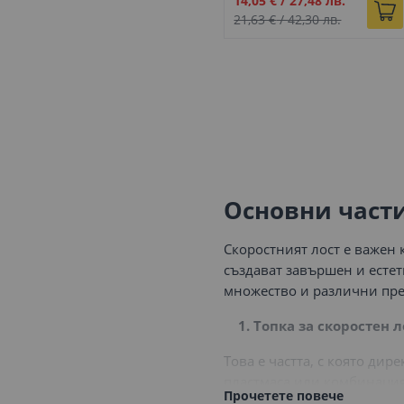
14,05 €
/
27,48 лв.
цена
21,63 €
/
42,30 лв.
Основни части
Скоростният лост е важен 
създават завършен и естет
множество и различни пр
1. Топка за скоростен л
Това е частта, с която ди
пластмаса или комбинация
Прочетете повече