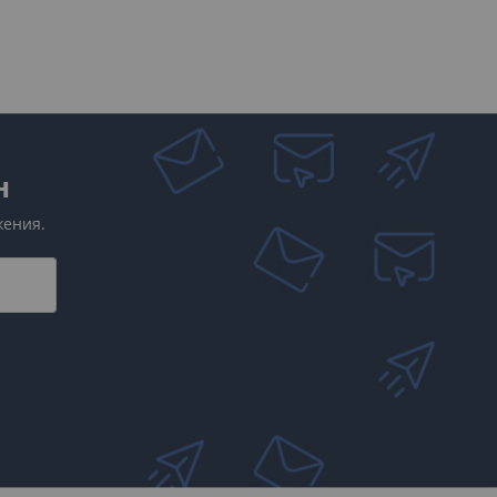
есто е изработен от кожа, еко
на конзолата.
н
е и нейната визия, ако
жения.
рите му?
била, като ви предлага:
овено придават по-модерен и
и смяна на скоростите и да