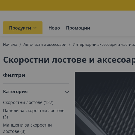
Продукти
Ново
Промоции
Начало
Авточасти и аксесоари
Интериорни аксесоари и части з
Скоростни лостове и аксесоа
Филтри
Категория
Скоростни лостове
127
Панели за скоростни лостове
3
Маншони за скоростни
лостове
3