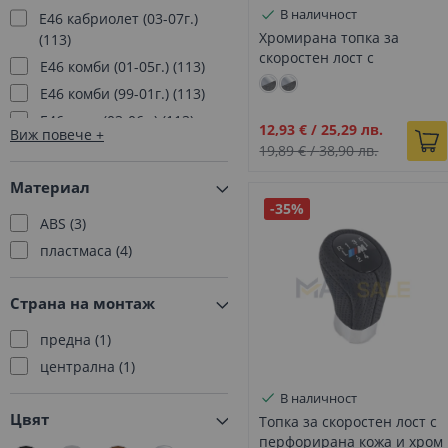
В наличност
E46 кабриолет (03-07г.)
Хромирана топка за
113
скоростен лост с
E46 комби (01-05г.)
113
алкантара детайл за BMW
E46 комби (99-01г.)
113
Е серия - DZ153
E46 купе (03-06г.)
113
Промо
12,93 €
/
25,29 лв.
Виж повече
E46 купе (99-02г.)
113
цена
19,89 €
/
38,90 лв.
E46 седан (98-01г.)
113
Материал
E46 седан (01-05г.)
113
-35%
ABS
3
E60 седан (03-07г.)
114
пластмаса
4
E60 седан (07-10г.)
115
E61 комби (04-07г.)
114
Страна на монтаж
E61 комби (07-10г.)
115
E64 кабриолет (04-11г.)
предна
1
113
централна
1
E6З купе (04-11г.)
113
В наличност
E81 3 врати (04-12г.)
118
Цвят
Топка за скоростен лост с
E82 купе (07-13г.)
118
перфорирана кожа и хром