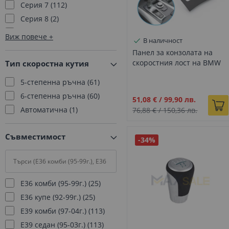
Серия 7
112
Серия 8
2
X1
111
Виж повече
В наличност
X2
2
Панел за конзолата на
скоростния лост на BMW
Тип скоростна кутия
X5 X6 E70 E71 E72 (2007-
5-степенна ръчна
61
2014)
6-степенна ръчна
60
Промо
51,08 €
/
99,90 лв.
цена
Автоматична
1
76,88 €
/
150,36 лв.
Съвместимост
-34%
E36 комби (95-99г.)
25
E36 купе (92-99г.)
25
E39 комби (97-04г.)
113
E39 седан (95-03г.)
113