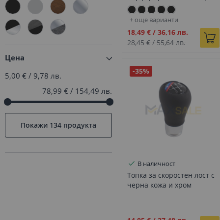
лайстна с 5 скорости с M
E87 хечбек (05-11г.)
118
лого за BMW Е серия -
+ още варианти
DZ109
Промо
18,49 €
/
36,16 лв.
цена
28,45 €
/
55,64 лв.
Цена
-35%
5,00 €
/
9,78 лв.
78,99 €
/
154,49 лв.
Покажи
134 продукта
В наличност
Топка за скоростен лост с
черна кожа и хром
елемент М Performance с
5 скорости с за BMW Е
серия - DZ087
Промо