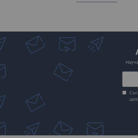
2. Маншон за скоростен
Предпазва вътрешната част
кожа или текстил.
3. Панел за скоростен 
Панелът обгражда основат
Заедно с това сме включил
Науча
пожелаете.
Защо да подме
Съг
Подмяната на тези елемен
цел
освежаване на интер
поддържан вид на купе
подобрено усещане 
намалят умората на рък