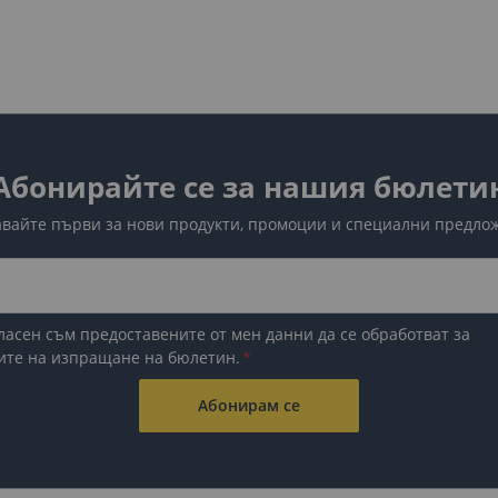
 лост
 на механизма и придава завършен вид на интериора. Най-ч
лост
а на скоростния лост и допринася за стилното оформление 
Абонирайте се за нашия бюлети
и и аксесоари за ръчна спирачка, за да можете да променит
вайте първи за нови продукти, промоции и специални предло
ните скоростния лост и аксесоа
ласен съм предоставените от мен данни да се обработват за
ти може да има значителен положителен ефект върху автомо
ите на изпращане на бюлетин.
иора
– новият скоростен лост и аксесоарите към него мигн
то;
Абонирам се
при шофиране
– аксесоарите могат да подобрят комфорта пр
ата при дълги пътувания;