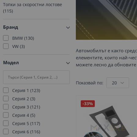
Топки за скоростни лостове
115
Бранд
BMW
130
VW
3
Автомобилът е както средс
елементите, които най-чес
Модел
можете лесно да обновите
Показвай по:
Серия 1
123
Серия 2
3
-33%
Серия 3
121
Серия 4
5
Серия 5
117
Серия 6
116