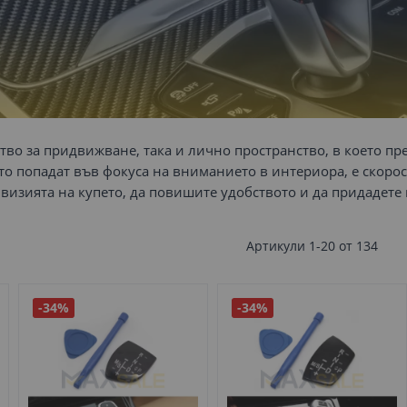
тво за придвижване, така и лично пространство, в което пр
то попадат във фокуса на вниманието в интериора, е скорос
 визията на купето, да повишите удобството и да придадет
Артикули
1
-
20
от
134
-34%
-34%