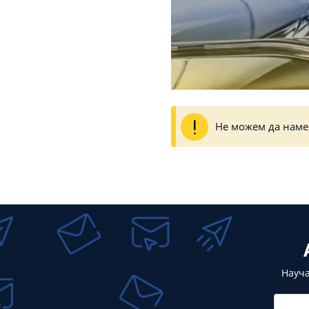
Не можем да наме
Науча