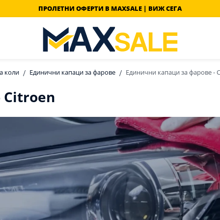
ПРОЛЕТНИ ОФЕРТИ В MAXSALE | ВИЖ СЕГА
а коли
Единични капаци за фарове
Единични капаци за фарове - C
 Citroen