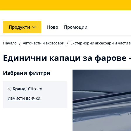
Продукти
Ново
Промоции
Начало
Авточасти и аксесоари
Екстериорни аксесоари и части з
Единични капаци за фарове -
Избрани филтри
Премахнете
Бранд
Citroen
този
Изчисти всички
елемент