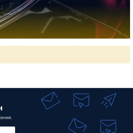
н
жения.