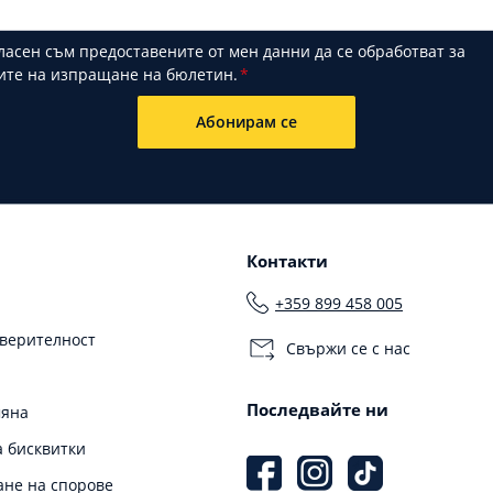
ласен съм предоставените от мен данни да се обработват за
ите на изпращане на бюлетин.
Абонирам се
Контакти
+359 899 458 005
оверителност
Свържи се с нас
Последвайте ни
мяна
 бисквитки
не на спорове