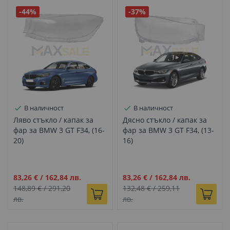
-44%
-37%
В наличност
В наличност
Ляво стъкло / капак за
Дясно стъкло / капак за
фар за BMW 3 GT F34, (16-
фар за BMW 3 GT F34, (13-
20)
16)
Промо
Промо
83,26 €
/
162,84 лв.
83,26 €
/
162,84 лв.
цена
цена
148,89 €
/
291,20
132,48 €
/
259,11
лв.
лв.