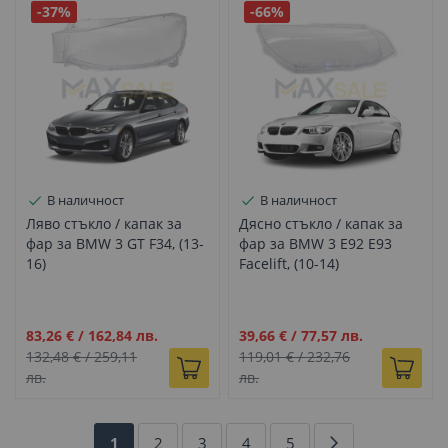
-37%
-66%
В наличност
В наличност
Ляво стъкло / капак за
Дясно стъкло / капак за
фар за BMW 3 GT F34, (13-
фар за BMW 3 E92 E93
16)
Facelift, (10-14)
Промо
Промо
83,26 €
/
162,84 лв.
39,66 €
/
77,57 лв.
цена
цена
132,48 €
/
259,11
119,01 €
/
232,76
лв.
лв.
Страница
В
Страница
Страница
Страница
Страница
Страница
Напред
1
2
3
4
5