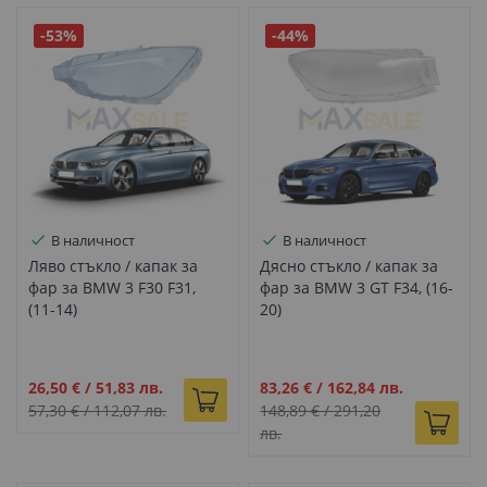
-53%
-44%
В наличност
В наличност
Ляво стъкло / капак за
Дясно стъкло / капак за
фар за BMW 3 F30 F31,
фар за BMW 3 GT F34, (16-
(11-14)
20)
Промо
Промо
26,50 €
/
51,83 лв.
83,26 €
/
162,84 лв.
цена
цена
57,30 €
/
112,07 лв.
148,89 €
/
291,20
лв.