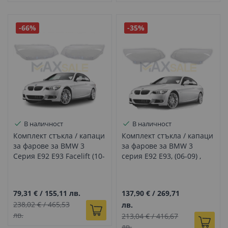
-66%
-35%
В наличност
В наличност
Комплект стъкла / капаци
Комплект стъкла / капаци
за фарове за BMW 3
за фарове за BMW 3
Серия E92 E93 Facelift (10-
серия E92 Е93, (06-09) ,
14), ляво и дясно
ляво и дясно
79,31 €
/
155,11 лв.
137,90 €
/
269,71
238,02 €
/
465,53
лв.
лв.
213,04 €
/
416,67
лв.