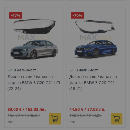
-47%
-70%
В наличност
В наличност
Ляво стъкло / капак за
Дясно стъкло / капак за
фар за BMW 3 G20 G21 LCI
фар за BMW 3 G20 G21
(22-24)
(18-21)
Промо
Промо
83,00 €
/
162,33 лв.
44,50 €
/
87,03 лв.
цена
цена
156,72 €
/
306,52
150,36 €
/
294,08
лв.
лв.