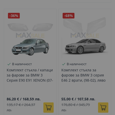
-36%
-68%
В наличност
В наличност
Комплект стъкла / капаци
Комплект стъкла за
за фарове за BMW 3
фарове за BMW 3 серия
Серия E90 E91 XENON (07-
E46 2 врати, (98-02), ляво
12), ляво и дясно
и дясно
86,20 €
/
168,59 лв.
55,00 €
/
107,58 лв.
135,17 €
/
264,37
176,80 €
/
345,79
лв.
лв.