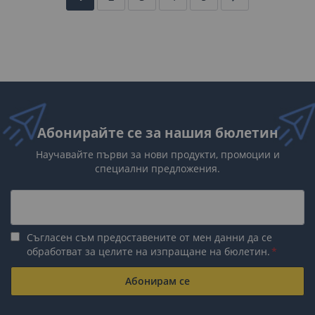
момента
четете
страница
Абонирайте се за нашия бюлетин
Научавайте първи за нови продукти, промоции и
специални предложения.
Съгласен съм предоставените от мен данни да се
обработват за целите на изпращане на бюлетин.
Абонирам се