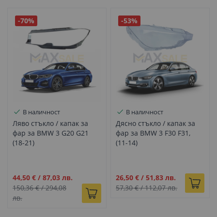
-70%
-53%
В наличност
В наличност
Ляво стъкло / капак за
Дясно стъкло / капак за
фар за BMW 3 G20 G21
фар за BMW 3 F30 F31,
(18-21)
(11-14)
Промо
Промо
44,50 €
/
87,03 лв.
26,50 €
/
51,83 лв.
цена
цена
150,36 €
/
294,08
57,30 €
/
112,07 лв.
лв.