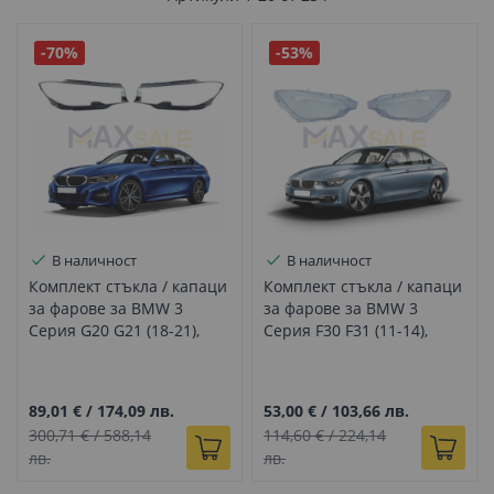
-70%
-53%
В наличност
В наличност
Комплект стъкла / капаци
Комплект стъкла / капаци
за фарове за BMW 3
за фарове за BMW 3
Серия G20 G21 (18-21),
Серия F30 F31 (11-14),
ляво и дясно
ляво и дясно
89,01 €
/
174,09 лв.
53,00 €
/
103,66 лв.
300,71 €
/
588,14
114,60 €
/
224,14
лв.
лв.