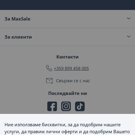
За MaxSale
За клиенти
Контакти
+359 899 458 005
Свържи се с нас
Последвайте ни
Ние използваме бисквитки, за да подобрим нашите
Начини на плащане
услуги, да правим лични оферти и да подобрим Вашето