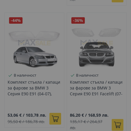
-44%
-36%
В наличност
В наличност
Комплект стъкла / капаци
Комплект стъкла / капаци
за фарове за BMW 3
за фарове за BMW 3
Серия E90 E91 (04-07),
Серия E90 E91 Facelift (07-
ляво и дясно
12), ляво и дясно
53,06 €
/
103,78 лв.
86,20 €
/
168,59 лв.
95,50 €
/
186,78 лв.
135,17 €
/
264,37
лв.