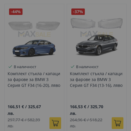
-44%
-37%
В наличност
В наличност
Комплект стъкла / капаци
Комплект стъкла / капаци
за фарове за BMW 3
за фарове за BMW 3
Серия GT F34 (16-20), ляво
Серия GT F34 (13-16), ляво
и дясно
и дясно
166,51 €
/
325,67
166,53 €
/
325,70
лв.
лв.
297,77 €
/
582,39
264,96 €
/
518,22
лв.
лв.