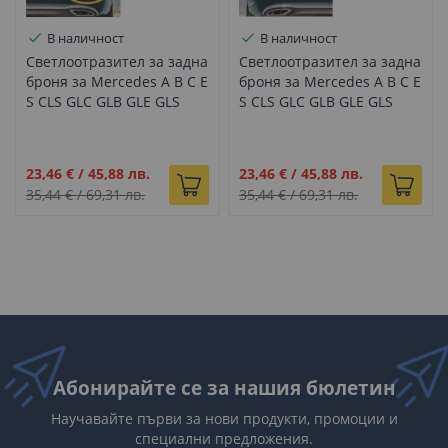
В наличност
В наличност
Светлоотразител за задна
Светлоотразител за задна
броня за Mercedes A B C E
броня за Mercedes A B C E
S CLS GLC GLB GLE GLS
S CLS GLC GLB GLE GLS
ДЕСЕН
ЛЯВ
Промо
Промо
23,46 €
/
45,88 лв.
23,46 €
/
45,88 лв.
цена
цена
35,44 €
/
69,31 лв.
35,44 €
/
69,31 лв.
Абонирайте се за нашия бюлетин
Научавайте първи за нови продукти, промоции и
специални предложения.