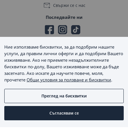
Свържи се с нас
Последвайте ни
Ние използваме бисквитки, за да подобрим нашите
Начини на плащане
услуги, да правим лични оферти и да подобрим Вашето
изживяване. Ако не приемете незадължителните
бисквитки по-долу, Вашето изживяване може да бъде
засегнато. Ако искате да научите повече, моля,
прочетете
Общи условия за ползване и бисквитки
.
Начини на доставка
Преглед на бисквитки
MaxSale © 2026 - Всички права запазени
Съгласявам се
Пишете ни
Онлайн магазин от