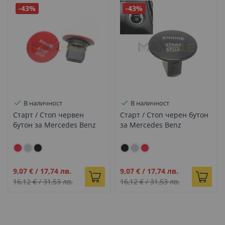
-43%
-43%
В наличност
В наличност
Старт / Стоп червен
Старт / Стоп черен бутон
бутон за Mercedes Benz
за Mercedes Benz
Промо
Промо
9,07 €
/
17,74 лв.
9,07 €
/
17,74 лв.
цена
цена
16,12 €
/
31,53 лв.
16,12 €
/
31,53 лв.