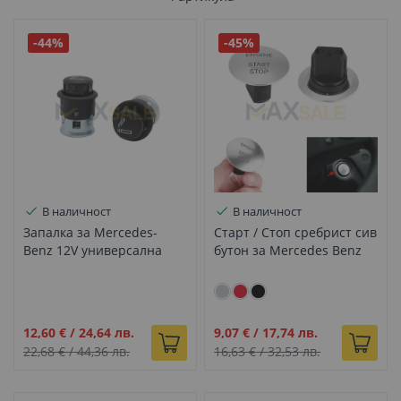
-44%
-45%
В наличност
В наличност
Запалка за Mercedes-
Старт / Стоп сребрист сив
Benz 12V универсална
бутон за Mercedes Benz
Промо
Промо
12,60 €
/
24,64 лв.
9,07 €
/
17,74 лв.
цена
цена
22,68 €
/
44,36 лв.
16,63 €
/
32,53 лв.