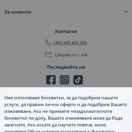
За клиенти
Контакти
+359 899 458 005
Свържи се с нас
Последвайте ни
Ние използваме бисквитки, за да подобрим нашите
Начини на плащане
услуги, да правим лични оферти и да подобрим Вашето
изживяване. Ако не приемете незадължителните
бисквитки по-долу, Вашето изживяване може да бъде
засегнато. Ако искате да научите повече, моля,
прочетете
Общи условия за ползване и бисквитки
.
Начини на доставка