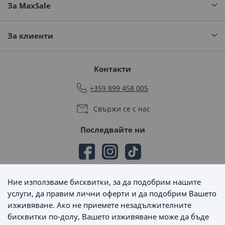
За MaxSale
За клиенти
Контакти
+359 899 458 005
Свържи се с нас
Последвайте ни
Ние използваме бисквитки, за да подобрим нашите
Начини на плащане
услуги, да правим лични оферти и да подобрим Вашето
изживяване. Ако не приемете незадължителните
бисквитки по-долу, Вашето изживяване може да бъде