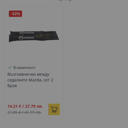
-32%
В наличност
Възглавнички между
седалките Mazda, сет 2
броя
Промо
14,21 €
/
27,79 лв.
цена
21,06 €
/
41,19 лв.