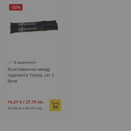
-32%
В наличност
Възглавнички между
седалките Toyota, сет 2
броя
Промо
14,21 €
/
27,79 лв.
цена
21,06 €
/
41,19 лв.