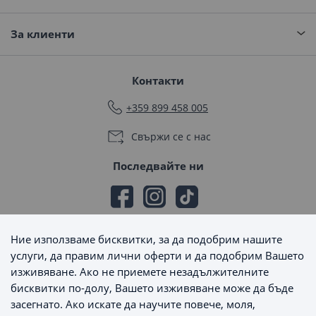
За клиенти
Контакти
+359 899 458 005
Свържи се с нас
Последвайте ни
Ние използваме бисквитки, за да подобрим нашите
Начини на плащане
услуги, да правим лични оферти и да подобрим Вашето
изживяване. Ако не приемете незадължителните
бисквитки по-долу, Вашето изживяване може да бъде
засегнато. Ако искате да научите повече, моля,