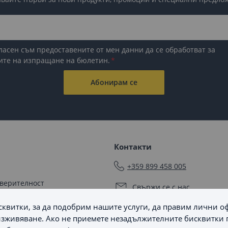
ласен съм предоставените от мен данни да се обработват за
ите на изпращане на бюлетин.
Абонирам се
Контакти
+359 899 458 005
оверителност
Свържи се с нас
квитки, за да подобрим нашите услуги, да правим лични о
Последвайте ни
мяна
зживяване. Ако не приемете незадължителните бисквитки 