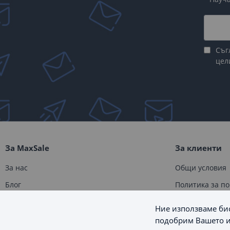
Съг
цел
За MaxSale
За клиенти
За нас
Общи условия
Блог
Политика за п
Контакти
Доставка
Ние използваме бис
Карта на сайта
Връщане и за
подобрим Вашето и