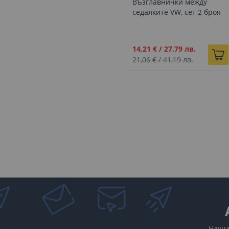
Възглавнички между
седалките VW, сет 2 броя
Промо
14,21 €
/
27,79 лв.
цена
21,06 €
/
41,19 лв.
Науча