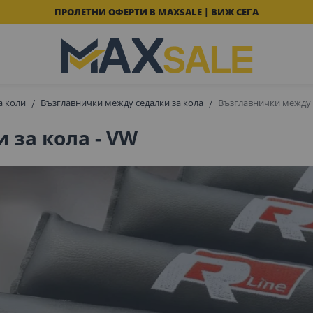
ПРОЛЕТНИ ОФЕРТИ В MAXSALE | ВИЖ СЕГА
а коли
Възглавнички между седалки за кола
Възглавнички между с
 за кола - VW