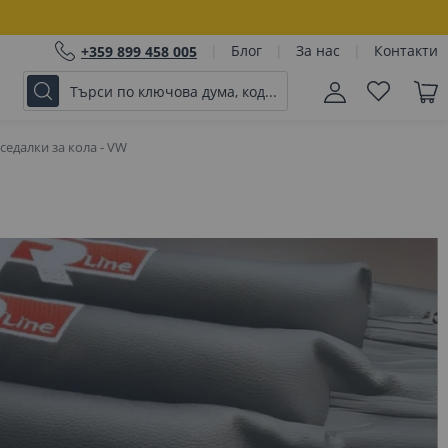
Блог
За нас
Контакти
+359 899 458 005
едалки за кола - VW