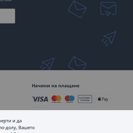
Начини на плащане
ферти и да
по-долу, Вашето
Начини на доставка