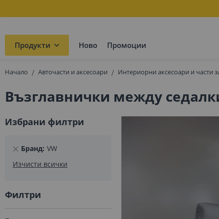
Продукти
Ново
Промоции
Начало
Авточасти и аксесоари
Интериорни аксесоари и части з
Възглавнички между седалки
Избрани филтри
Премахнете
Бранд
VW
този
Изчисти всички
елемент
Филтри