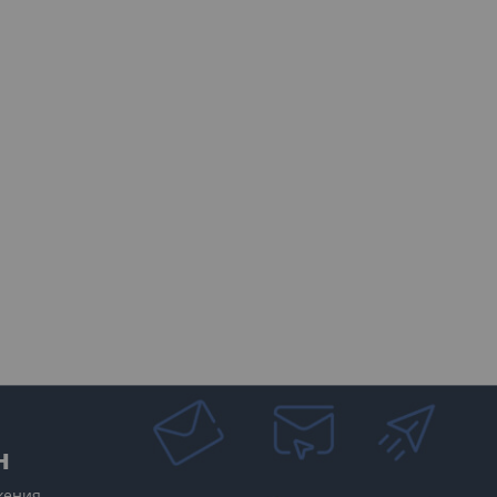
н
жения.