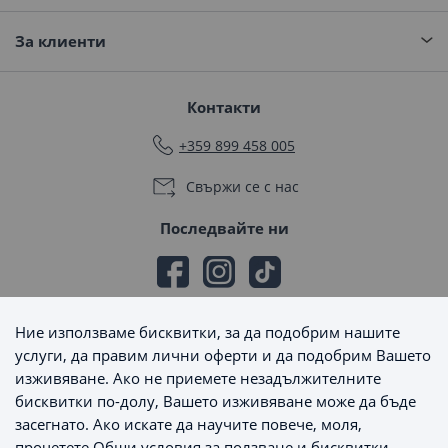
За клиенти
Контакти
+359 899 458 005
Свържи се с нас
Последвайте ни
Ние използваме бисквитки, за да подобрим нашите
Начини на плащане
услуги, да правим лични оферти и да подобрим Вашето
изживяване. Ако не приемете незадължителните
бисквитки по-долу, Вашето изживяване може да бъде
засегнато. Ако искате да научите повече, моля,
прочетете
Общи условия за ползване и бисквитки
.