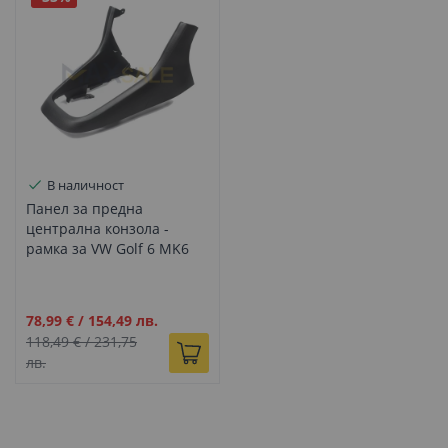
В наличност
Панел за предна
централна конзола -
рамка за VW Golf 6 MK6
(2008–2013)
Промо
78,99 €
/
154,49 лв.
цена
118,49 €
/
231,75
лв.