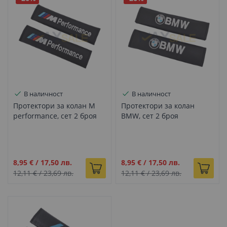
В наличност
В наличност
Протектори за колан M
Протектори за колан
performance, сет 2 броя
BMW, сет 2 броя
Промо
Промо
8,95 €
/
17,50 лв.
8,95 €
/
17,50 лв.
цена
цена
12,11 €
/
23,69 лв.
12,11 €
/
23,69 лв.