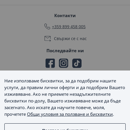
Контакти
+359 899 458 005
Свържи се с нас
Последвайте ни
Ние използваме бисквитки, за да подобрим нашите
Начини на плащане
услуги, да правим лични оферти и да подобрим Вашето
изживяване. Ако не приемете незадължителните
бисквитки по-долу, Вашето изживяване може да бъде
засегнато. Ако искате да научите повече, моля,
прочетете
Общи условия за ползване и бисквитки
.
Начини на доставка