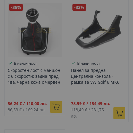
-35%
-33%
В наличност
В наличност
Скоростен лост с маншон
Панел за предна
с 6 скорости: задна пред
централна конзола -
1ва, черна кожа с червен
рамка за VW Golf 6 MK6
шев за VW Golf 6, Jetta,
(2008–2013)
DZ239
Промо
Промо
56,24 €
/
110,00 лв.
78,99 €
/
154,49 лв.
цена
цена
86,53 €
/
169,24 лв.
118,49 €
/
231,75
лв.