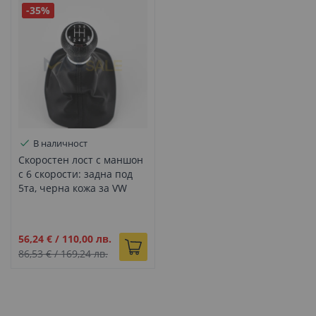
-35%
В наличност
Скоростен лост с маншон
с 6 скорости: задна под
5та, черна кожа за VW
Passat, DZ252
Промо
56,24 €
/
110,00 лв.
цена
86,53 €
/
169,24 лв.