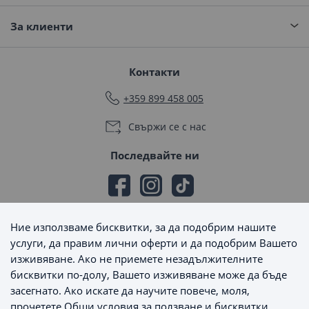
За клиенти
Контакти
+359 899 458 005
Свържи се с нас
Последвайте ни
Ние използваме бисквитки, за да подобрим нашите
Начини на плащане
услуги, да правим лични оферти и да подобрим Вашето
изживяване. Ако не приемете незадължителните
бисквитки по-долу, Вашето изживяване може да бъде
засегнато. Ако искате да научите повече, моля,
прочетете
Общи условия за ползване и бисквитки
.
Начини на доставка