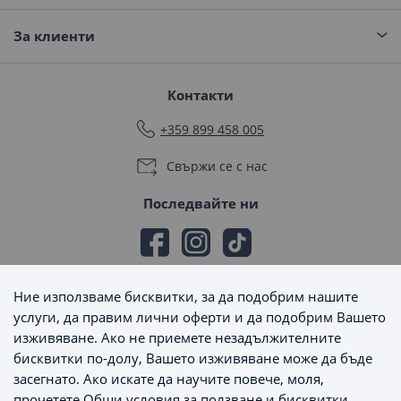
За клиенти
Контакти
+359 899 458 005
Свържи се с нас
Последвайте ни
Ние използваме бисквитки, за да подобрим нашите
Начини на плащане
услуги, да правим лични оферти и да подобрим Вашето
изживяване. Ако не приемете незадължителните
бисквитки по-долу, Вашето изживяване може да бъде
засегнато. Ако искате да научите повече, моля,
прочетете
Общи условия за ползване и бисквитки
.
Начини на доставка