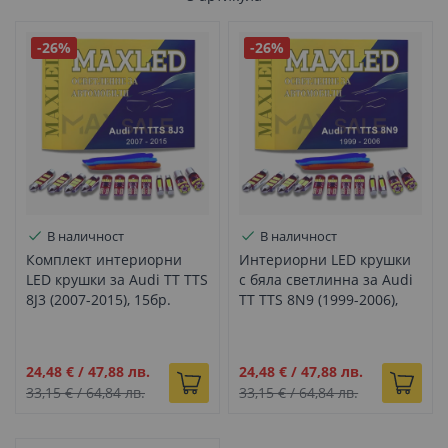
-26%
-26%
В наличност
В наличност
Комплект интериорни
Интериорни LED крушки
LED крушки за Audi TT TTS
с бяла светлинна за Audi
8J3 (2007-2015), 15бр.
TT TTS 8N9 (1999-2006),
Комплект 10бр.
Промо
Промо
24,48 €
/
47,88 лв.
24,48 €
/
47,88 лв.
цена
цена
33,15 €
/
64,84 лв.
33,15 €
/
64,84 лв.