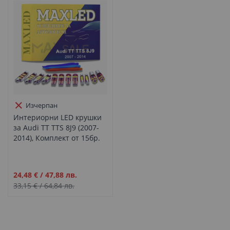
Изчерпан
Интериорни LED крушки
за Audi TT TTS 8J9 (2007-
2014), Комплект от 15бр.
Промо
24,48 €
/
47,88 лв.
цена
33,15 €
/
64,84 лв.