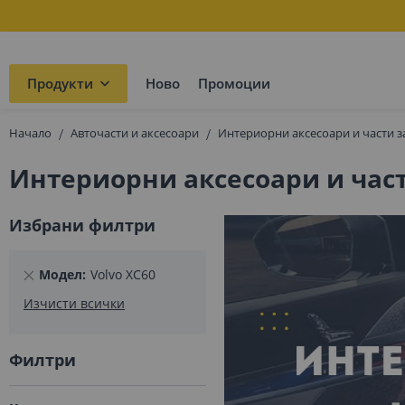
Продукти
Ново
Промоции
Начало
Авточасти и аксесоари
Интериорни аксесоари и части з
Интериорни аксесоари и части
Избрани филтри
Премахнете
Модел
Volvo XC60
този
Изчисти всички
елемент
Филтри