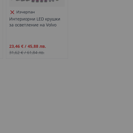
Изчерпан
Интериорни LED крушки
за осветление на Volvo
XC60 (2008-2018), Комплект
6бр.
Промо
23,46 €
/
45,88 лв.
цена
31,62 €
/
61,84 лв.