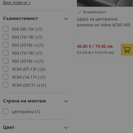
Q3
1
Виж повече
Q5
2
В наличност
Q7
1
Съвместимост
Щора за централна
TT
3
конзола на Volvo XC60 V60
S60 (00-10г.)
1
S60 S60L, Черна
Allroad
1
S60 (10-18г.)
1
Серия 1
250
S60 (2018г.+)
1
Промо
40,80 €
/
79,80 лв.
Серия 2
116
цена
61,20 €
/
119,70 лв.
V60 (10-18г.)
1
Серия 3
448
V60 (2018г.+)
1
Серия 4
181
XC60 (07-13г.)
2
Серия 5
599
XC60 (14-17г.)
1
Серия 6
257
XC60 (2017г.+)
1
Серия 7
301
Серия 8
31
Страна на монтаж
X1
220
централна
1
X2
53
X3
274
Цвят
X4
148