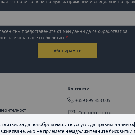
вайте първи за нови продукти, промоции и специални предло
ласен съм предоставените от мен данни да се обработват за
ите на изпращане на бюлетин.
Абонирам се
Контакти
+359 899 458 005
оверителност
Свържи се с нас
квитки, за да подобрим нашите услуги, да правим лични о
Последвайте ни
мяна
зживяване. Ако не приемете незадължителните бисквитки 