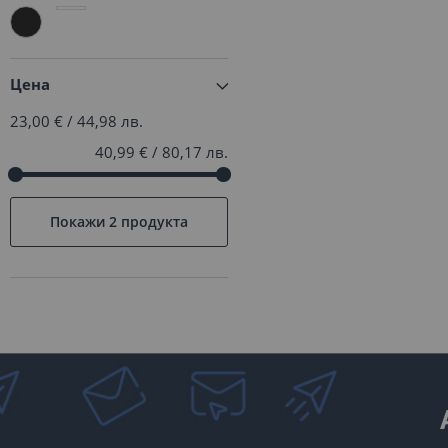
X5
406
X6
283
X7
24
Цена
XM
4
Z
17
23,00 €
/
44,98 лв.
i3
2
40,99 €
/
80,17 лв.
A class
59
B class
69
Покажи
2 продукта
C class
182
CL class
11
CLA class
32
CLC class
4
CLK class
12
CLS class
60
E class
177
G class
60
GL class
128