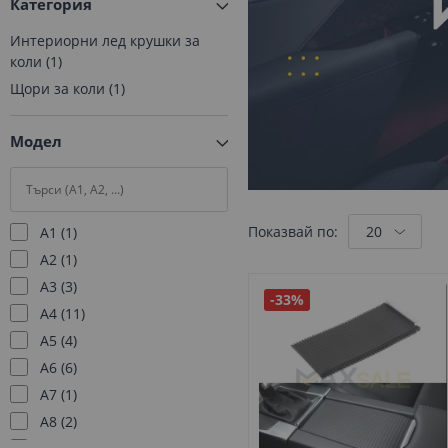
Категория
Интериорни лед крушки за
коли
1
Щори за коли
1
Модел
Показвай по:
A1
1
A2
1
A3
3
-33%
A4
11
A5
4
A6
6
A7
1
A8
2