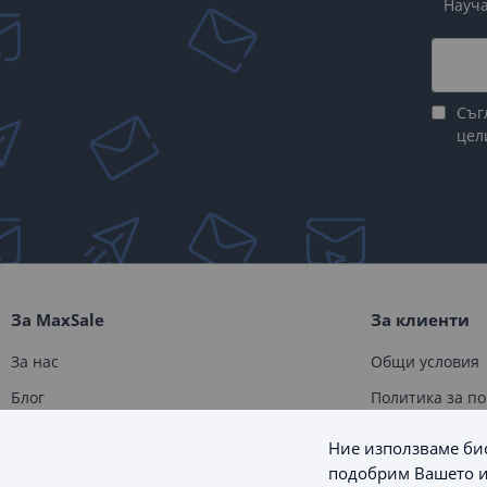
Науча
GLA class
42
GLB class
4
GLC class
44
GLC Coupe
38
Съг
цел
GLE class
73
GLE Coupe
61
GLK class
79
GLS class
62
M class
6
ML class
133
R class
36
За MaxSale
За клиенти
S class
51
За нас
Общи условия
SL class
18
Блог
Политика за п
SLK class
15
Контакти
Доставка
SLS class
8
Ние използваме бис
Sprinter
5
Карта на сайта
Връщане и за
подобрим Вашето и