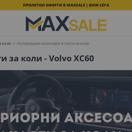
ПРОЛЕТНИ ОФЕРТИ В MAXSALE | ВИЖ СЕГА
а коли
Интериорни аксесоари и части за коли
 за коли - Volvo XC60