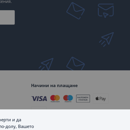
жения.
Начини на плащане
ферти и да
по-долу, Вашето