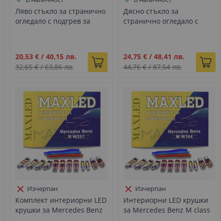
Ляво стъкло за странично
Дясно стъкло за
огледало с подгрев за
странично огледало с
Mercedes GL M class X164
подгрев за Mercedes GLK
W163 (2001-2009)
M X204 W164 (2008-2012)
Промо
Промо
20,53 €
/
40,15 лв.
24,75 €
/
48,41 лв.
цена
цена
32,65 €
/
63,86 лв.
44,76 €
/
87,54 лв.
Изчерпан
Изчерпан
Комплект интериорни LED
Интериорни LED крушки
крушки за Mercedes Benz
за Mercedes Benz M class
M class W166 (2012-2019),
W164, Комплект от 24бр.