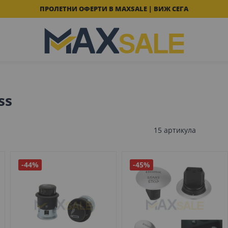
ПРОЛЕТНИ ОФЕРТИ В MAXSALE | ВИЖ СЕГА
ss
15
артикула
-44%
-45%