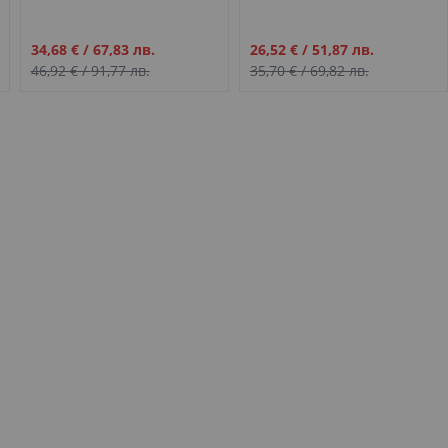
17бр.
Промо
Промо
34,68 €
/
67,83 лв.
26,52 €
/
51,87 лв.
цена
цена
46,92 €
/
91,77 лв.
35,70 €
/
69,82 лв.