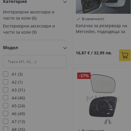
Категория
Интериорни аксесоари и
части за коли
6
В наличност
Капачка за резервоар на
Екстериорни аксесоари и
Mercedes, подходяща за
части за коли
9
всички модели
Модел
16,87 €
/
32,99 лв.
A1
3
-37%
A2
1
A3
31
A4
46
A5
24
A6
49
A7
13
A8
25
В наличност