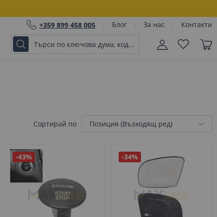
Блог
За нас
Контакти
+359 899 458 005
Сортирай по
-43%
-34%