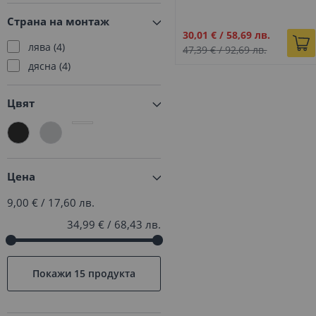
X2
63
2018)
Страна на монтаж
X3
343
Промо
30,01 €
/
58,69 лв.
X4
182
лява
4
цена
47,39 €
/
92,69 лв.
X5
508
дясна
4
X6
358
X7
34
Цвят
XM
9
Z
31
i3
7
A class
87
Цена
B class
99
9,00 €
/
17,60 лв.
C class
272
34,99 €
/
68,43 лв.
CL class
14
CLA class
47
CLC class
5
Покажи
15 продукта
CLK class
16
CLS class
84