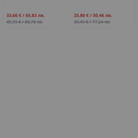
W163 (1998-2005)
W251 (2005-2010)
Промо
Промо
33,66 €
/
65,83 лв.
25,80 €
/
50,46 лв.
цена
цена
45,39 €
/
88,78 лв.
39,49 €
/
77,24 лв.