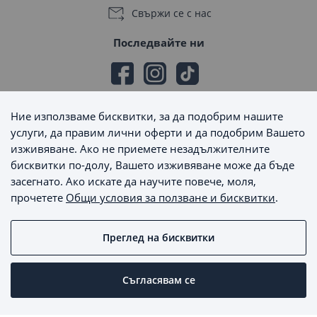
Свържи се с нас
Последвайте ни
Ние използваме бисквитки, за да подобрим нашите
Начини на плащане
услуги, да правим лични оферти и да подобрим Вашето
изживяване. Ако не приемете незадължителните
бисквитки по-долу, Вашето изживяване може да бъде
засегнато. Ако искате да научите повече, моля,
прочетете
Общи условия за ползване и бисквитки
.
Начини на доставка
Преглед на бисквитки
MaxSale © 2026 - Всички права запазени
Съгласявам се
Пишете ни
Онлайн магазин от