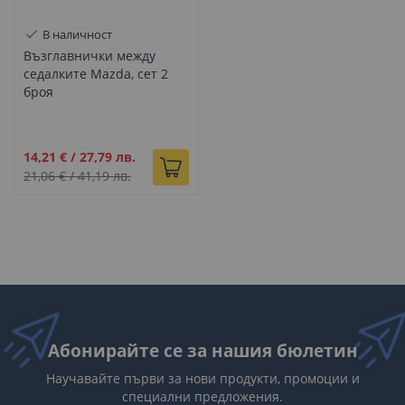
В наличност
Възглавнички между
седалките Mazda, сет 2
броя
Промо
14,21 €
/
27,79 лв.
цена
21,06 €
/
41,19 лв.
Абонирайте се за нашия бюлетин
Научавайте първи за нови продукти, промоции и
специални предложения.