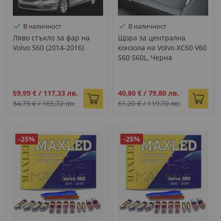
В наличност
В наличност
Ляво стъкло за фар на
Щора за централна
Volvo S60 (2014-2016)
конзола на Volvo XC60 V60
S60 S60L, Черна
Промо
Промо
59,99 €
/
117,33 лв.
40,80 €
/
79,80 лв.
цена
цена
84,73 €
/
165,72 лв.
61,20 €
/
119,70 лв.
-25%
-25%