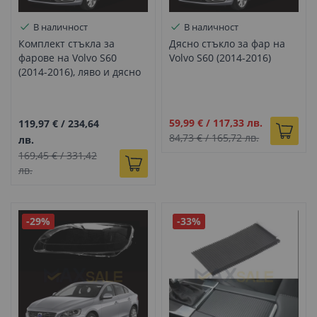
В наличност
В наличност
Комплект стъкла за
Дясно стъкло за фар на
фарове на Volvo S60
Volvo S60 (2014-2016)
(2014-2016), ляво и дясно
Промо
59,99 €
/
117,33 лв.
119,97 €
/
234,64
цена
84,73 €
/
165,72 лв.
лв.
169,45 €
/
331,42
лв.
-29%
-33%