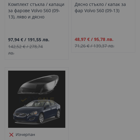
Комплект стъкла / капаци
Дясно стъкло / капак за
за фарове Volvo S60 (09-
фар Volvo S60 (09-13)
13), ляво и дясно
Промо
48,97 €
/
95,78 лв.
97,94 €
/
191,55 лв.
цена
71,26 €
/
139,37 лв.
142,52 €
/
278,74
лв.
Изчерпан