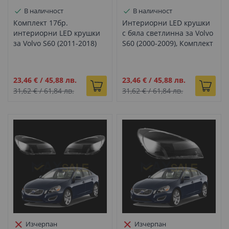
В наличност
В наличност
Комплект 17бр.
Интериорни LED крушки
интериорни LED крушки
с бяла светлинна за Volvo
за Volvo S60 (2011-2018)
S60 (2000-2009), Комплект
11 бр.
Промо
Промо
23,46 €
/
45,88 лв.
23,46 €
/
45,88 лв.
цена
цена
31,62 €
/
61,84 лв.
31,62 €
/
61,84 лв.
Изчерпан
Изчерпан