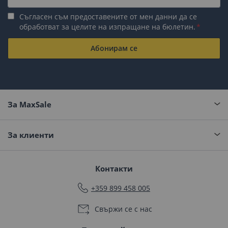
Съгласен съм предоставените от мен данни да се
обработват за целите на изпращане на бюлетин.
Абонирам се
За MaxSale
За клиенти
Контакти
+359 899 458 005
Свържи се с нас