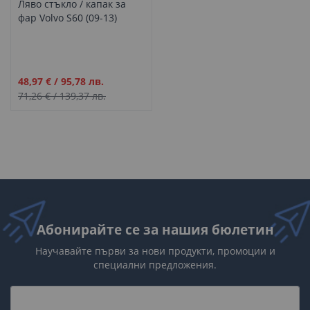
Ляво стъкло / капак за
фар Volvo S60 (09-13)
Промо
48,97 €
/
95,78 лв.
цена
71,26 €
/
139,37 лв.
Абонирайте се за нашия бюлетин
Научавайте първи за нови продукти, промоции и
специални предложения.