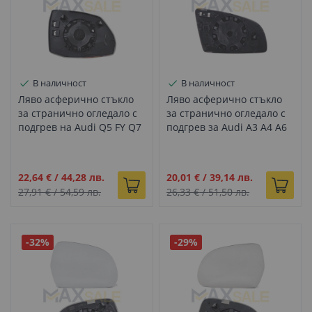
В наличност
В наличност
Ляво асферично стъкло
Ляво асферично стъкло
за странично огледало с
за странично огледало с
подгрев на Audi Q5 FY Q7
подгрев за Audi A3 A4 A6
4M (2015+)
8P B6 B7 C6 (2000-2011)
Промо
Промо
22,64 €
/
44,28 лв.
20,01 €
/
39,14 лв.
цена
цена
27,91 €
/
54,59 лв.
26,33 €
/
51,50 лв.
-32%
-29%