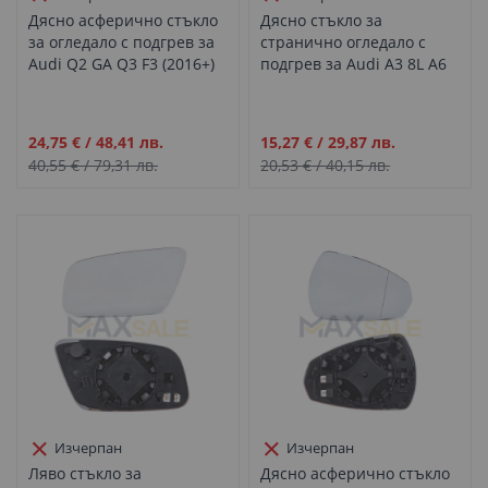
Дясно асферично стъкло
Дясно стъкло за
за огледало с подгрев за
странично огледало с
Audi Q2 GA Q3 F3 (2016+)
подгрев за Audi A3 8L A6
C5 (1996-2005)
Промо
Промо
24,75 €
/
48,41 лв.
15,27 €
/
29,87 лв.
цена
цена
40,55 €
/
79,31 лв.
20,53 €
/
40,15 лв.
Изчерпан
Изчерпан
Ляво стъкло за
Дясно асферично стъкло