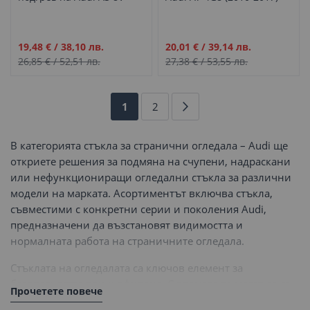
(2012–2020)
Промо
Промо
19,48 €
/
38,10 лв.
20,01 €
/
39,14 лв.
цена
цена
26,85 €
/
52,51 лв.
27,38 €
/
53,55 лв.
Страница
В
Страница
Страница
Напред
1
2
момента
В категорията стъкла за странични огледала – Audi ще
четете
откриете решения за подмяна на счупени, надраскани
или нефункциониращи огледални стъкла за различни
страница
модели на марката. Асортиментът включва стъкла,
съвместими с конкретни серии и поколения Audi,
предназначени да възстановят видимостта и
нормалната работа на страничните огледала.
Стъклата на огледалата са ключов елемент за
безопасността при шофиране. С времето те могат да се
Прочетете повече
напукат, да загубят отражателните си свойства или