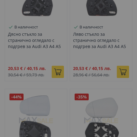
В наличност
В наличност
Дясно стъкло за
Ляво стъкло за
странично огледало с
странично огледало с
подгрев за Audi A3 A4 A5
подгрев за Audi A3 A4 A5
A6 A8 Q3 8P B7 B8 8T C6
A6 A8 Q3 8P B7 B8 8T C6
D3 8U
D3 8U
Промо
Промо
20,53 €
/
40,15 лв.
20,53 €
/
40,15 лв.
цена
цена
30,54 €
/
59,73 лв.
28,96 €
/
56,64 лв.
-44%
-35%