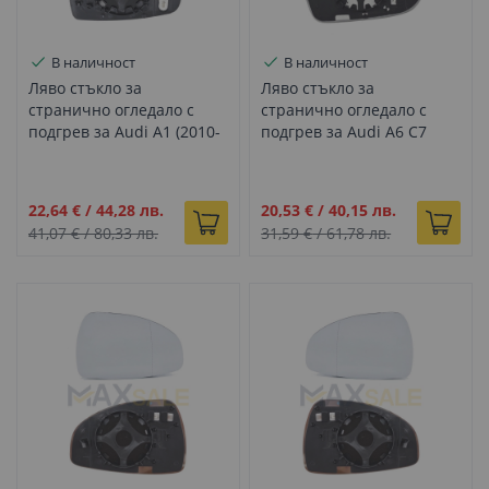
В наличност
В наличност
Ляво стъкло за
Ляво стъкло за
странично огледало с
странично огледало с
подгрев за Audi A1 (2010-
подгрев за Audi A6 C7
2017)
(2011-2015)
Промо
Промо
22,64 €
/
44,28 лв.
20,53 €
/
40,15 лв.
цена
цена
41,07 €
/
80,33 лв.
31,59 €
/
61,78 лв.