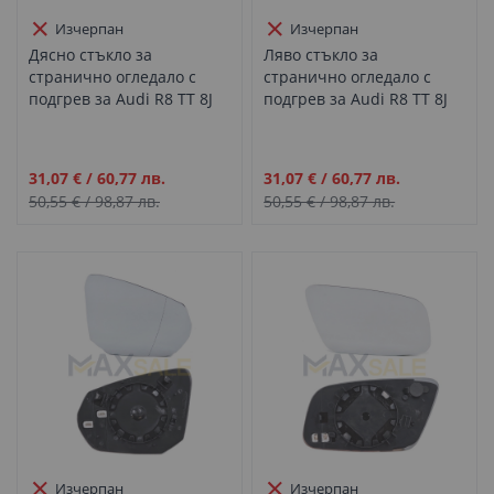
Изчерпан
Изчерпан
Дясно стъкло за
Ляво стъкло за
странично огледало с
странично огледало с
подгрев за Audi R8 TT 8J
подгрев за Audi R8 TT 8J
(2006-2015)
(2006-2015)
Промо
Промо
31,07 €
/
60,77 лв.
31,07 €
/
60,77 лв.
цена
цена
50,55 €
/
98,87 лв.
50,55 €
/
98,87 лв.
Изчерпан
Изчерпан