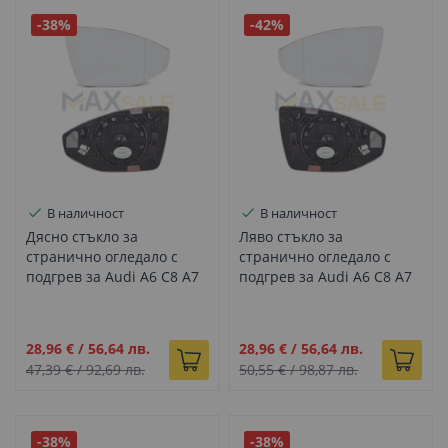
-38%
-42%
В наличност
В наличност
Дясно стъкло за
Ляво стъкло за
странично огледало с
странично огледало с
подгрев за Audi A6 C8 A7
подгрев за Audi A6 C8 A7
4K8 A8 D5 (2016+)
4K8 A8 D5 (2016+)
Промо
Промо
28,96 €
/
56,64 лв.
28,96 €
/
56,64 лв.
цена
цена
47,39 €
/
92,69 лв.
50,55 €
/
98,87 лв.
-38%
-38%