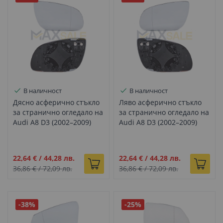
В наличност
В наличност
Дясно асферично стъкло
Ляво асферично стъкло
за странично огледало на
за странично огледало на
Audi A8 D3 (2002–2009)
Audi A8 D3 (2002–2009)
Промо
Промо
22,64 €
/
44,28 лв.
22,64 €
/
44,28 лв.
цена
цена
36,86 €
/
72,09 лв.
36,86 €
/
72,09 лв.
-38%
-25%