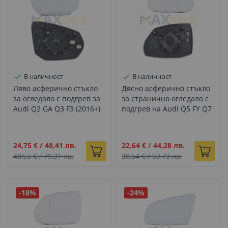
В наличност
В наличност
Ляво асферично стъкло
Дясно асферично стъкло
за огледало с подгрев за
за странично огледало с
Audi Q2 GA Q3 F3 (2016+)
подгрев на Audi Q5 FY Q7
4M (2015+)
Промо
Промо
24,75 €
/
48,41 лв.
22,64 €
/
44,28 лв.
цена
цена
40,55 €
/
79,31 лв.
30,54 €
/
59,73 лв.
-18%
-24%