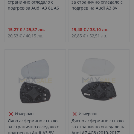
странично огледало с
за странично огледало с
подгрев за Audi A3 8L A6
подгрев на Audi A3 8V
C5 (1996-2005)
(2012–2020)
Промо
Промо
15,27 €
/
29,87 лв.
19,48 €
/
38,10 лв.
цена
цена
20,53 €
/
40,15 лв.
26,85 €
/
52,51 лв.
Изчерпан
Изчерпан
Ляво асферично стъкло
Дясно асферично стъкло
за странично огледало с
за странично огледало на
подгрев на Audi A3 8V
Audi A7 4G8 (2010-2017)