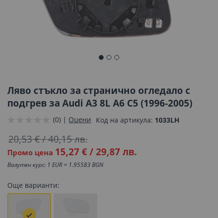
Преминете
към
началото
Ляво стъкло за странично огледало с
на
подгрев за Audi A3 8L A6 C5 (1996-2005)
галерия
(0) |
Оцени
Код на артикула
1033LH
със
снимки
20,53 €
/
40,15 лв.
15,27 €
/
29,87 лв.
Промо цена
Валутен курс: 1 EUR = 1.95583 BGN
Още варианти: