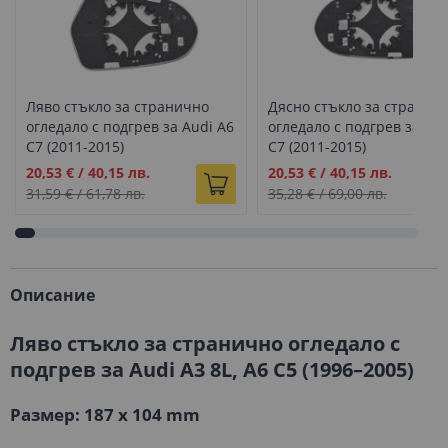
Ляво стъкло за странично
Дясно стъкло за странич
огледало с подгрев за Audi A6
огледало с подгрев за Aud
C7 (2011-2015)
C7 (2011-2015)
Промо
Промо
20,53 €
/
40,15 лв.
20,53 €
/
40,15 лв.
цена
цена
31,59 €
/
61,78 лв.
35,28 €
/
69,00 лв.
Описание
Ляво стъкло за странично огледало с
подгрев за Audi A3 8L, A6 C5 (1996–2005)
Размер: 187 x 104 mm