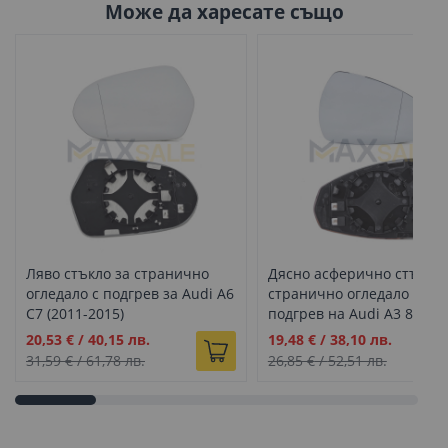
Може да харесате също
Ляво стъкло за странично
Дясно асферично стъкло 
огледало с подгрев за Audi A6
странично огледало с
C7 (2011-2015)
подгрев на Audi A3 8V (20
2020)
Промо
Промо
20,53 €
/
40,15 лв.
19,48 €
/
38,10 лв.
цена
цена
31,59 €
/
61,78 лв.
26,85 €
/
52,51 лв.