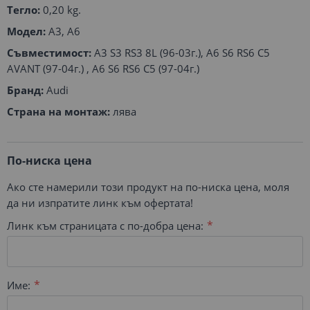
Тегло:
0,20 kg.
Модел:
A3, A6
Съвместимост:
A3 S3 RS3 8L (96-03г.), A6 S6 RS6 C5
AVANT (97-04г.) , A6 S6 RS6 C5 (97-04г.)
Бранд:
Audi
Страна на монтаж:
лява
По-ниска цена
Ако сте намерили този продукт на по-ниска цена, моля
да ни изпратите линк към офертата!
Линк към страницата с по-добра цена:
Име: