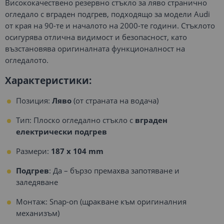
Висококачествено резервно стъкло за ляво странично
огледало с вграден подгрев, подходящо за модели Audi
от края на 90-те и началото на 2000-те години. Стъклото
осигурява отлична видимост и безопасност, като
възстановява оригиналната функционалност на
огледалото.
Характеристики:
Позиция:
Ляво
(от страната на водача)
Тип: Плоско огледално стъкло с
вграден
електрически подгрев
Размери:
187 x 104 mm
Подгрев
: Да – бързо премахва запотяване и
заледяване
Монтаж: Snap-on (щракване към оригиналния
механизъм)