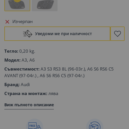
Изчерпан
Уведоми ме при наличност
Тегло:
0,20 kg.
Модел:
A3, A6
Съвместимост:
A3 S3 RS3 8L (96-03г.), A6 S6 RS6 C5
AVANT (97-04г.) , A6 S6 RS6 C5 (97-04г.)
Бранд:
Audi
Страна на монтаж:
лява
Виж пълното описание