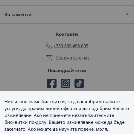
За клиенти
Контакти
+359 899 458 005
Свържи се с нас
Последвайте ни
Ние използваме бисквитки, за да подобрим нашите
Начини на плащане
услуги, да правим лични оферти и да подобрим Вашето
изживяване. Ако не приемете незадължителните
бисквитки по-долу, Вашето изживяване може да бъде
засегнато. Ако искате да научите повече, моля,