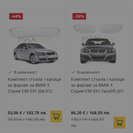
-44%
-36%
В наличност
В наличност
Комплект стъкла / капаци
Комплект стъкла / капаци
за фарове за BMW 3
за фарове за BMW 3
Серия E90 E91 (04-07),
Серия E90 E91 Facelift (07-
ляво и дясно
12), ляво и дясно
53,06 €
/
103,78 лв.
86,20 €
/
168,59 лв.
95,50 €
/
186,78 лв.
135,17 €
/
264,37
лв.