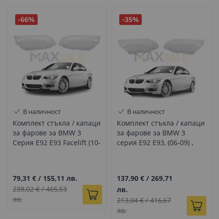
-66%
-35%
В наличност
В наличност
Комплект стъкла / капаци
Комплект стъкла / капаци
за фарове за BMW 3
за фарове за BMW 3
Серия E92 E93 Facelift (10-
серия E92 Е93, (06-09) ,
14), ляво и дясно
ляво и дясно
79,31 €
/
155,11 лв.
137,90 €
/
269,71
238,02 €
/
465,53
лв.
лв.
213,04 €
/
416,67
лв.