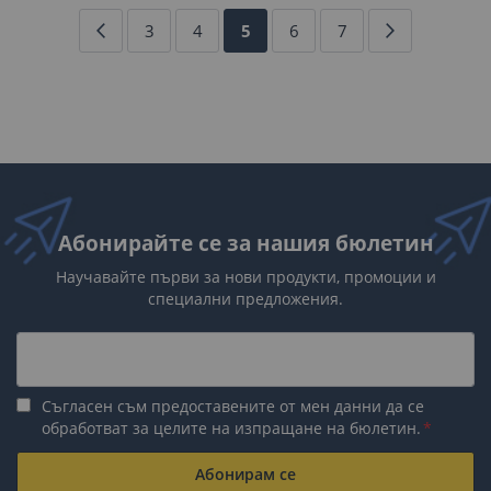
Страница
Страница
Назад
Страница
Страница
В
Страница
Страница
Страница
Напред
3
4
5
6
7
момента
четете
страница
Абонирайте се за нашия бюлетин
Научавайте първи за нови продукти, промоции и
специални предложения.
Съгласен съм предоставените от мен данни да се
обработват за целите на изпращане на бюлетин.
Абонирам се