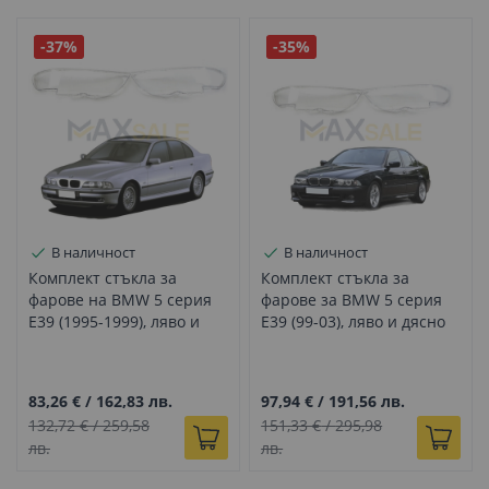
-37%
-35%
В наличност
В наличност
Комплект стъкла за
Комплект стъкла за
фарове на BMW 5 серия
фарове за BMW 5 серия
E39 (1995-1999), ляво и
E39 (99-03), ляво и дясно
дясно
83,26 €
/
162,83 лв.
97,94 €
/
191,56 лв.
132,72 €
/
259,58
151,33 €
/
295,98
лв.
лв.