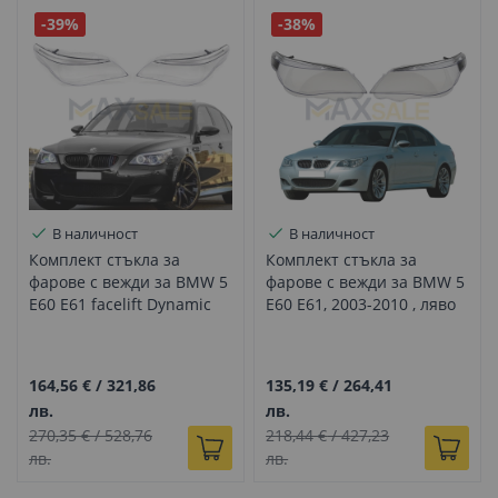
-39%
-38%
В наличност
В наличност
Комплект стъкла за
Комплект стъкла за
фарове с вежди за BMW 5
фарове с вежди за BMW 5
E60 E61 facelift Dynamic
E60 E61, 2003-2010 , ляво
drive, 2006-2010, ляво и
и дясно
дясно
164,56 €
/
321,86
135,19 €
/
264,41
лв.
лв.
270,35 €
/
528,76
218,44 €
/
427,23
лв.
лв.