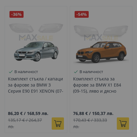
-36%
-54%
В наличност
В наличност
Комплект стъкла / капаци
Комплект стъкла за
за фарове за BMW 3
фарове за BMW X1 E84
Серия E90 E91 XENON (07-
(09-15), ляво и дясно
12), ляво и дясно
86,20 €
/
168,59 лв.
76,88 €
/
150,37 лв.
135,17 €
/
264,37
170,43 €
/
333,33
лв.
лв.