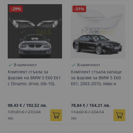
-29%
-31%
В наличност
В наличност
Комплект стъкла за
Комплект стъкла капаци
фарове на BMW 5 E60 E61
за фарове за BMW 5 E60
с Dinamic drive, (06-10),
E61, 2003-2010, ляво и
ляво и дясно
дясно
98,43 €
/
192,52 лв.
78,84 €
/
154,21 лв.
139,09 €
/
272,04
114,60 €
/
224,14
лв.
лв.