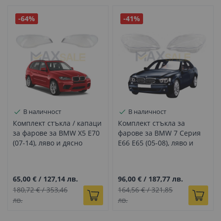
-64%
-41%
В наличност
В наличност
Комплект стъкла / капаци
Комплект стъкла за
за фарове за BMW X5 E70
фарове за BMW 7 Серия
(07-14), ляво и дясно
E66 E65 (05-08), ляво и
дясно
65,00 €
/
127,14 лв.
96,00 €
/
187,77 лв.
180,72 €
/
353,46
164,56 €
/
321,85
лв.
лв.