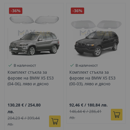
-36%
-36%
В наличност
В наличност
Комплект стъкла за
Комплект стъкла за
фарове на BMW X5 E53
фарове на BMW X5 E53
(04-06), ляво и дясно
(00-03), ляво и дясно
130,28 €
/
254,80
92,46 €
/
180,84 лв.
146,44 €
/
286,41
лв.
лв.
204,23 €
/
399,44
лв.