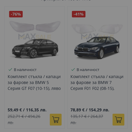
-76%
-41%
В наличност
В наличност
Комплект стъкла / капаци
Комплект стъкла / капаци
за фарове за BMW 5
за фарове за BMW 7
Серия GT F07 (10-15), ляво
Серия F01 F02 (08-15),
и дясно
ляво и дясно
59,49 €
/
116,35 лв.
78,89 €
/
154,29 лв.
252,71 €
/
494,26
135,17 €
/
264,37
лв.
лв.