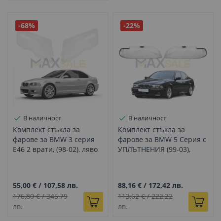
-68%
-22%
В наличност
В наличност
Комплект стъкла за
Комплект стъкла за
фарове за BMW 3 серия
фарове за BMW 5 Серия с
E46 2 врати, (98-02), ляво
УПЛЪТНЕНИЯ (99-03),
и дясно
ляво и дясно
55,00 €
/
107,58 лв.
88,16 €
/
172,42 лв.
176,80 €
/
345,79
113,62 €
/
222,22
лв.
лв.