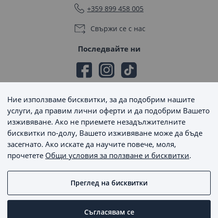
+359 899 458 005
Свържи се с нас
Последвайте ни
Ние използваме бисквитки, за да подобрим нашите
Начини на плащане
услуги, да правим лични оферти и да подобрим Вашето
изживяване. Ако не приемете незадължителните
бисквитки по-долу, Вашето изживяване може да бъде
засегнато. Ако искате да научите повече, моля,
прочетете
Общи условия за ползване и бисквитки
.
Начини на доставка
Преглед на бисквитки
MaxSale © 2026 - Всички права запазени
Съгласявам се