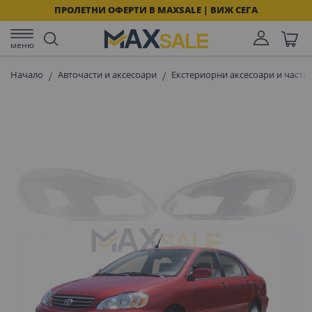
ПРОЛЕТНИ ОФЕРТИ В MAXSALE | ВИЖ СЕГА
меню
Начало
Авточасти и аксесоари
Екстериорни аксесоари и части 
Преминете
към
края
на
галерията
на
изображенията