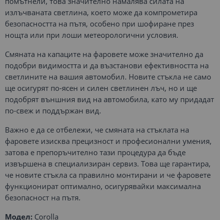
помътнели, това значително намалява силата на
излъчваната светлина, което може да компрометира
безопасността на пътя, особено при шофиране през
нощта или при лоши метеорологични условия.
Смяната на капаците на фаровете може значително да
подобри видимостта и да възстанови ефективността на
светлините на вашия автомобил. Новите стъкла не само
ще осигурят по-ясен и силен светлинен лъч, но и ще
подобрят външния вид на автомобила, като му придадат
по-свеж и поддържан вид.
Важно е да се отбележи, че смяната на стъклата на
фаровете изисква прецизност и професионални умения,
затова е препоръчително тази процедура да бъде
извършена в специализиран сервиз. Това ще гарантира,
че новите стъкла са правилно монтирани и че фаровете
функционират оптимално, осигурявайки максимална
безопасност на пътя.
Модел:
Corolla