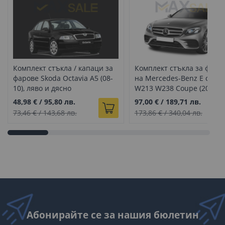
Комплект стъкла / капаци за
Комплект стъкла за фаро
фарове Skoda Octavia A5 (08-
на Mercedes-Benz E class
10), ляво и дясно
W213 W238 Coupe (2016-20
ляво и дясно
48,98 €
/
95,80 лв.
97,00 €
/
189,71 лв.
73,46 €
/
143,68 лв.
173,86 €
/
340,04 лв.
Абонирайте се за нашия бюлетин