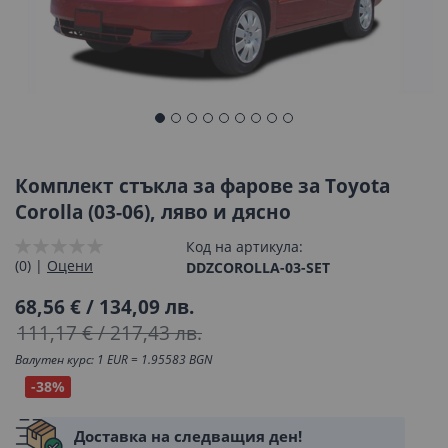
Преминете
към
началото
Комплект стъкла за фарове за Toyota
на
Corolla (03-06), ляво и дясно
галерия
Код на артикула
със
(0) |
Оцени
DDZCOROLLA-03-SET
снимки
68,56 €
/
134,09 лв.
111,17 €
/
217,43 лв.
Валутен курс: 1 EUR = 1.95583 BGN
-38%
Доставка на следващия ден!