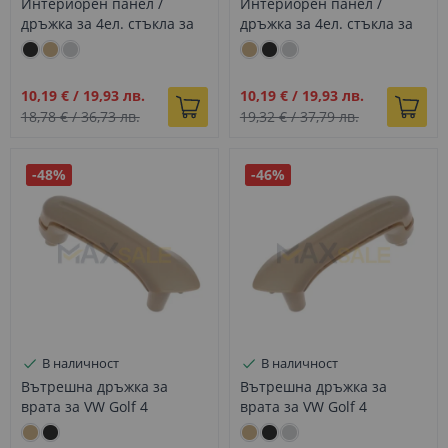
Интериорен панел /
Интериорен панел /
дръжка за 4ел. стъкла за
дръжка за 4ел. стъкла за
VW Passat B5 Б5.5, Golf 4,
VW Passat B5 Б5.5, Golf 4,
Jetta/Bora 99-05 черен
Jetta/Bora 99-05 бежов
Промо
Промо
10,19 €
/
19,93 лв.
10,19 €
/
19,93 лв.
цена
цена
18,78 €
/
36,73 лв.
19,32 €
/
37,79 лв.
-48%
-46%
В наличност
В наличност
Вътрешна дръжка за
Вътрешна дръжка за
врата за VW Golf 4
врата за VW Golf 4
Jetta/Bora 99-05 лява
Jetta/Bora 99-05 дясна
бежова
бежова