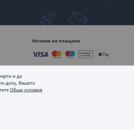
Начини на плащане
ферти и да
по-долу, Вашето
Начини на доставка
етете
Общи условия
Пишете ни