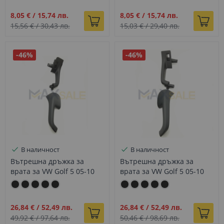
Промо
Промо
8,05 €
/
15,74 лв.
8,05 €
/
15,74 лв.
цена
цена
15,56 €
/
30,43 лв.
15,03 €
/
29,40 лв.
-46%
-46%
В наличност
В наличност
Вътрешна дръжка за
Вътрешна дръжка за
врата за VW Golf 5 05-10
врата за VW Golf 5 05-10
предна дясна черна
задна лява черна
Промо
Промо
26,84 €
/
52,49 лв.
26,84 €
/
52,49 лв.
цена
цена
49,92 €
/
97,64 лв.
50,46 €
/
98,69 лв.