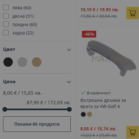
GLS class
2
лява
60
Промо
10,19 €
/
19,93 лв.
ML class
4
цена
дясна
31
19,86 €
/
38,84 лв.
R class
1
предна
60
S class
1
задна
22
-46%
Bora
45
Caddy
5
Цвят
Golf
66
Цена
8,00 €
/
15,65 лв.
В наличност
Вътрешна дръжка за
87,99 €
/
172,09 лв.
врата за VW Golf 4
Jetta/Bora 99-05 лява сива
Покажи
66 продукта
Промо
8,05 €
/
15,74 лв.
цена
15,03 €
/
29,40 лв.