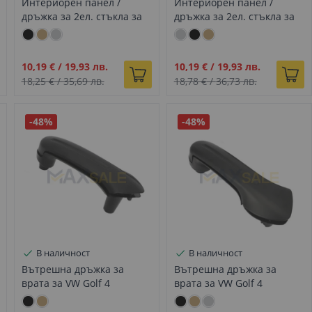
Интериорен панел /
Интериорен панел /
дръжка за 2ел. стъкла за
дръжка за 2ел. стъкла за
VW Passat B5 Б5.5, Golf 4,
VW Passat B5 Б5.5 , Golf 4,
Jetta/Bora 99-05 черен
Jetta/Bora 99-05 сив
Промо
Промо
10,19 €
/
19,93 лв.
10,19 €
/
19,93 лв.
цена
цена
18,25 €
/
35,69 лв.
18,78 €
/
36,73 лв.
-48%
-48%
В наличност
В наличност
Вътрешна дръжка за
Вътрешна дръжка за
врата за VW Golf 4
врата за VW Golf 4
Jetta/Bora 99-05 лява
Jetta/Bora 99-05 дясна
черна
черна