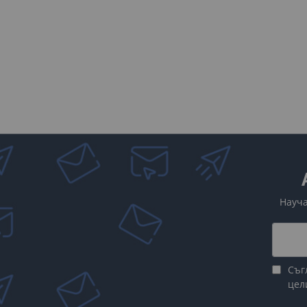
Науча
Съг
цел