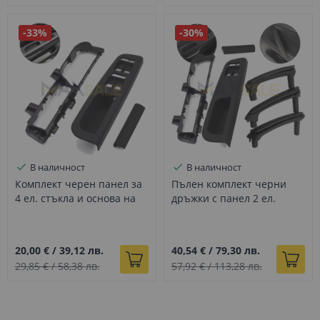
-33%
-30%
В наличност
В наличност
Комплект черен панел за
Пълен комплект черни
4 ел. стъкла и основа на
дръжки с панел 2 ел.
шофьорска врата на VW
стъкла за VW Passat B5
Golf 4 / Bora / Jetta / Sharan
B5.5 (1996–2005)
/ Seat Alhambra (1997–
20,00 €
/
39,12 лв.
40,54 €
/
79,30 лв.
2008)
29,85 €
/
58,38 лв.
57,92 €
/
113,28 лв.