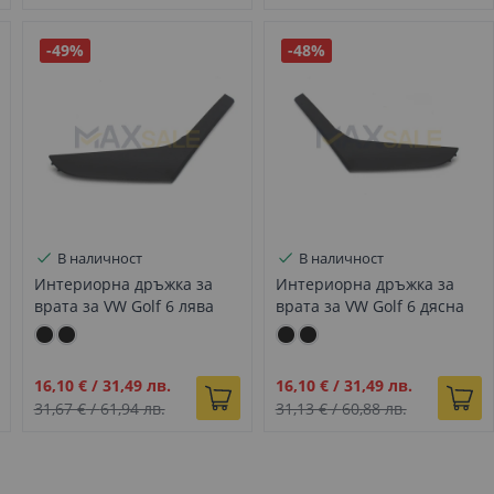
-49%
-48%
В наличност
В наличност
Интериорна дръжка за
Интериорна дръжка за
врата за VW Golf 6 лява
врата за VW Golf 6 дясна
Промо
Промо
16,10 €
/
31,49 лв.
16,10 €
/
31,49 лв.
цена
цена
31,67 €
/
61,94 лв.
31,13 €
/
60,88 лв.