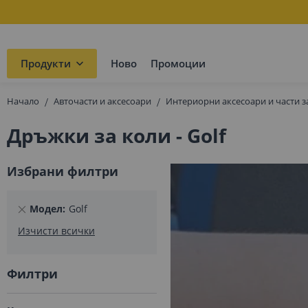
Продукти
Ново
Промоции
Начало
Авточасти и аксесоари
Интериорни аксесоари и части з
Дръжки за коли - Golf
Избрани филтри
Премахнете
Модел
Golf
този
Изчисти всички
елемент
Филтри