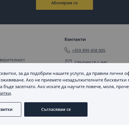
Абонирам се
Контакти
+359 899 458 005
оверителност
Свържи се с нас
квитки, за да подобрим нашите услуги, да правим лични о
Последвайте ни
мяна
зживяване. Ако не приемете незадължителните бисквитки 
 бъде засегнато. Ако искате да научите повече, моля, проч
 бисквитки
витки
.
не на спорове
 бисквитките
квитки
Съгласявам се
Онлайн магазин от