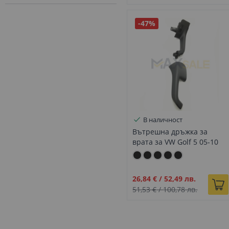
-47%
В наличност
Вътрешна дръжка за
врата за VW Golf 5 05-10
задна дясна черна
Промо
26,84 €
/
52,49 лв.
цена
51,53 €
/
100,78 лв.