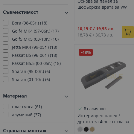
Основа за панел за
X3
47
шофьорска врата за VW
X4
47
Съвместимост
Golf 4 / Bora / Jetta
X5
135
Bora (98-05г.)
18
X6
126
Промо
10,19 €
/
19,93 лв.
Golf4 MK4 (97-06г.)
17
A class
8
цена
18,78 €
/
36,73 лв.
Golf5 MK5 (03-10г.)
10
B class
8
Jetta MK4 (99-05г.)
18
C class
21
-48%
Passat B5 (96-06г.)
18
CLA class
2
Passat B5.5 (00-05г.)
18
CLS class
3
Sharan (95-00г.)
6
E class
4
Sharan (01-10г.)
6
GL class
3
Seat Alhambra (96–10г.)
6
GLA class
3
Материал
GLC class
3
пластмаса
61
GLC Coupe
3
В наличност
алуминий
37
GLE class
3
Интериорен панел /
дръжка за 4ел. стъкла за
GLE Coupe
2
VW Passat B5 Б5.5, Golf 4,
Страна на монтаж
GLK class
1
Jetta/Bora 99-05 сив