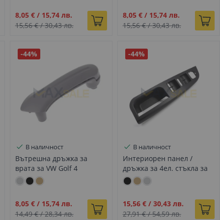
Промо
Промо
8,05 €
/
15,74 лв.
8,05 €
/
15,74 лв.
цена
цена
15,56 €
/
30,43 лв.
15,56 €
/
30,43 лв.
-44%
-44%
В наличност
В наличност
Вътрешна дръжка за
Интериорен панел /
врата за VW Golf 4
дръжка за 4ел. стъкла за
Jetta/Bora 99-05 дясна сива
VW Golf 5 05-10 черен
Промо
Промо
8,05 €
/
15,74 лв.
15,56 €
/
30,43 лв.
цена
цена
14,49 €
/
28,34 лв.
27,91 €
/
54,59 лв.