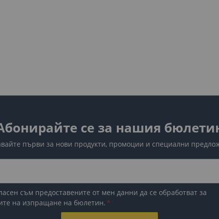
Абонирайте се за нашия бюлети
вайте първи за нови продукти, промоции и специални предло
ласен съм предоставените от мен данни да се обработват за
ите на изпращане на бюлетин.