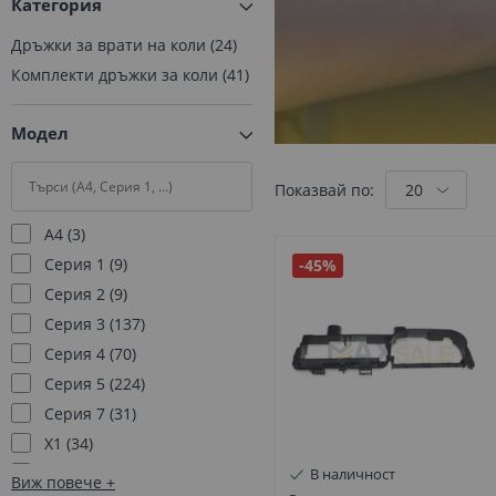
Категория
Дръжки за врати на коли
24
Комплекти дръжки за коли
41
Модел
Показвай по:
A4
3
Серия 1
9
-45%
Серия 2
9
Серия 3
137
Серия 4
70
Серия 5
224
Серия 7
31
X1
34
X2
11
В наличност
Виж повече