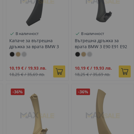
В наличност
В наличност
Капаче за вътрешна
Вътрешна дръжка за
дръжка за врата BMW 3
врата BMW 3 E90 E91 E92
E90 E91 E92 E93 черно,
E93 черна, Дясна
Ляво
Промо
Промо
10,19 €
/
19,93 лв.
10,19 €
/
19,93 лв.
цена
цена
18,25 €
/
35,69 лв.
18,25 €
/
35,69 лв.
-36%
-36%