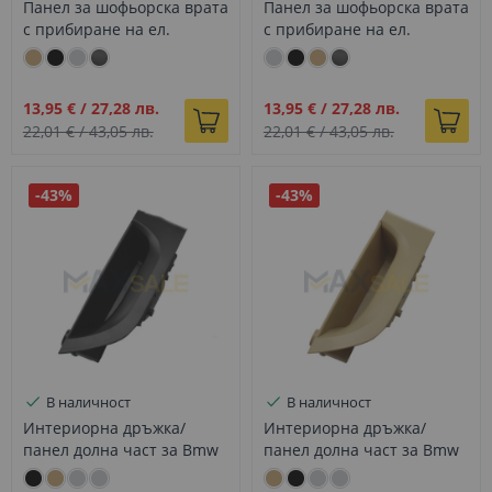
Панел за шофьорска врата
Панел за шофьорска врата
с прибиране на ел.
с прибиране на ел.
огледала за BMW 3 E90
огледала за BMW 3 E90
E91 бежово
E91 сиво
Промо
Промо
13,95 €
/
27,28 лв.
13,95 €
/
27,28 лв.
цена
цена
22,01 €
/
43,05 лв.
22,01 €
/
43,05 лв.
-43%
-43%
В наличност
В наличност
Интериорна дръжка/
Интериорна дръжка/
панел долна част за Bmw
панел долна част за Bmw
E90 E91 за шофьорска
3 E90 E91 за шофьорска