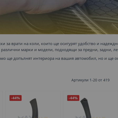
и за врати на коли, които ще осигурят удобство и надеждн
 различни марки и модели, подходящи за предни, задни, ле
мо ще допълнят интериора на вашия автомобил, но и ще оси
Артикули
1
-
20
от
419
-44%
-44%