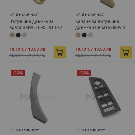
В наличност
В наличност
Вътрешна дръжка за
Капаче за вътрешна
врата BMW 3 E90 E91 E92
дръжка за врата BMW 3
E93 бежова, Дясна
E90 E91 E92 E93 бежово,
Дясно
Промо
Промо
10,19 €
/
19,93 лв.
10,19 €
/
19,93 лв.
цена
цена
16,10 €
/
31,49 лв.
16,10 €
/
31,49 лв.
-36%
-36%
В наличност
В наличност