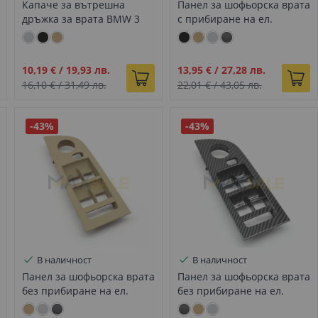
Капаче за вътрешна
Панел за шофьорска врата
дръжка за врата BMW 3
с прибиране на ел.
E90 E91 E92 E93 сиво,
огледала за BMW 3 E90
Дясно
E91 черно
Промо
Промо
10,19 €
/
19,93 лв.
13,95 €
/
27,28 лв.
цена
цена
16,10 €
/
31,49 лв.
22,01 €
/
43,05 лв.
-43%
-43%
В наличност
В наличност
Панел за шофьорска врата
Панел за шофьорска врата
без прибиране на ел.
без прибиране на ел.
огледала за BMW 3 E90
огледала за BMW 3 E90