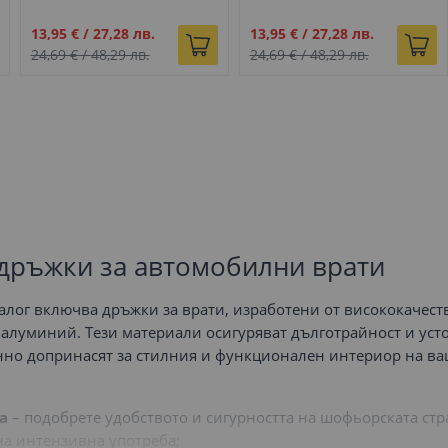
E91 бежов
E91 карбон
Промо
Промо
13,95 €
/
27,28 лв.
13,95 €
/
27,28 лв.
цена
цена
24,69 €
/
48,29 лв.
24,69 €
/
48,29 лв.
 дръжки за автомобилни врати
алог включва дръжки за врати, изработени от висококачест
и алуминий. Тези материали осигуряват дълготрайност и ус
нно допринасят за стилния и функционален интериор на в
а
– подобрете удобството и сигурността на шофьорската ст
на интензивна употреба;