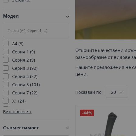
Модел
A4
3
Открийте качествени дръжк
Серия 1
9
разнообразие от видове за
Серия 2
9
Нашите предложения не са
Серия 3
92
цени.
Серия 4
52
Серия 5
101
Показвай по:
Серия 7
22
X1
24
X2
11
Виж повече
-44%
X3
24
Съвместимост