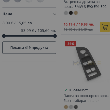
Вътрешна дръжка за
врата BMW 3 E90 E91 E92
E93 сив, Дясна
Цена
8,00 €
/
15,65 лв.
Промо
10,19 €
/
19,93 лв.
цена
16,10 €
/
31,49 лв.
53,99 €
/
105,60 лв.
-36%
Покажи
419 продукта
В наличност
Панел за шофьорска врата
без прибиране на ел.
огледала за BMW 3 E90