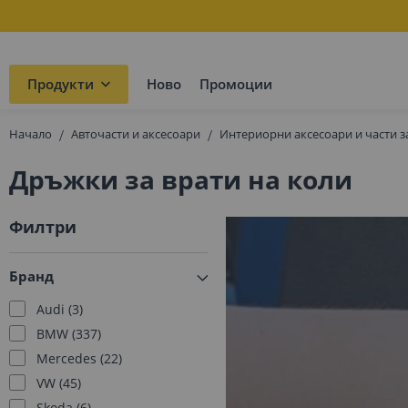
Продукти
Ново
Промоции
Начало
Авточасти и аксесоари
Интериорни аксесоари и части з
Дръжки за врати на коли
Филтри
Бранд
Audi
3
BMW
337
Mercedes
22
VW
45
Skoda
6