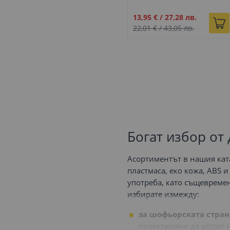
E91 черно
Промо
13,95 €
/
27,28 лв.
цена
22,01 €
/
43,05 лв.
Богат избор от
Асортиментът в нашия кат
пластмаса, еко кожа, ABS 
употреба, като същевреме
избирате измежду:
за шофьорската стран
проектирани да устоят 