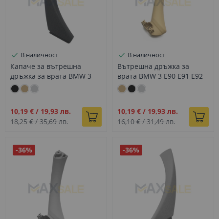
В наличност
В наличност
Капаче за вътрешна
Вътрешна дръжка за
дръжка за врата BMW 3
врата BMW 3 E90 E91 E92
E90 E91 E92 E93 черно,
E93 бежова, Лява
Дясно
Промо
Промо
10,19 €
/
19,93 лв.
10,19 €
/
19,93 лв.
цена
цена
18,25 €
/
35,69 лв.
16,10 €
/
31,49 лв.
-36%
-36%