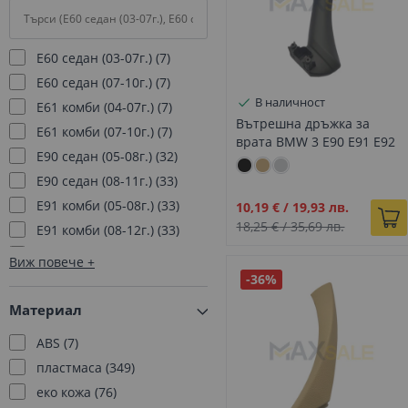
E60 седан (03-07г.)
7
E60 седан (07-10г.)
7
В наличност
E61 комби (04-07г.)
7
Вътрешна дръжка за
E61 комби (07-10г.)
7
врата BMW 3 E90 E91 E92
E90 седан (05-08г.)
32
E93 черна, Лява
E90 седан (08-11г.)
33
E91 комби (05-08г.)
33
Промо
10,19 €
/
19,93 лв.
цена
18,25 €
/
35,69 лв.
E91 комби (08-12г.)
33
E92 купе (07-09г.)
25
Виж повече
E92 купе (10-13г.)
25
-36%
E9З кабриолет (07-10г.)
28
Материал
E9З кабриолет (10-14г.)
27
ABS
7
F01 (08-15г.)
22
пластмаса
349
F02 (08-15г.)
23
еко кожа
76
F07 GT (09-17г.)
1