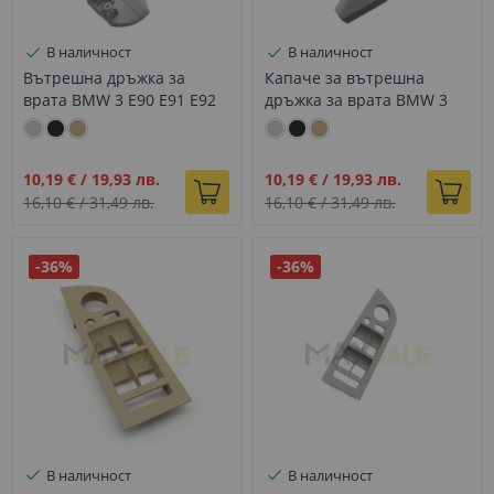
В наличност
В наличност
Вътрешна дръжка за
Капаче за вътрешна
врата BMW 3 E90 E91 E92
дръжка за врата BMW 3
E93 сива, Лява
E90 E91 E92 E93 сиво, Ляво
Промо
Промо
10,19 €
/
19,93 лв.
10,19 €
/
19,93 лв.
цена
цена
16,10 €
/
31,49 лв.
16,10 €
/
31,49 лв.
-36%
-36%
В наличност
В наличност