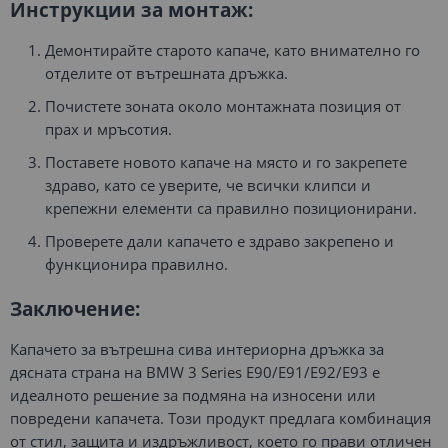
Инструкции за монтаж:
Демонтирайте старото капаче, като внимателно го
отделите от вътрешната дръжка.
Почистете зоната около монтажната позиция от
прах и мръсотия.
Поставете новото капаче на място и го закрепете
здраво, като се уверите, че всички клипси и
крепежни елементи са правилно позиционирани.
Проверете дали капачето е здраво закрепено и
функционира правилно.
Заключение:
Капачето за вътрешна сива интериорна дръжка за
дясната страна на BMW 3 Series E90/E91/E92/E93 е
идеалното решение за подмяна на износени или
повредени капачета. Този продукт предлага комбинация
от стил, защита и издръжливост, което го прави отличен