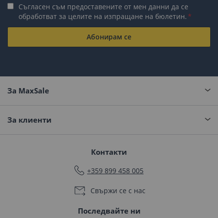
Съгласен съм предоставените от мен данни да се
обработват за целите на изпращане на бюлетин.
Абонирам се
За MaxSale
За клиенти
Контакти
+359 899 458 005
Свържи се с нас
Последвайте ни