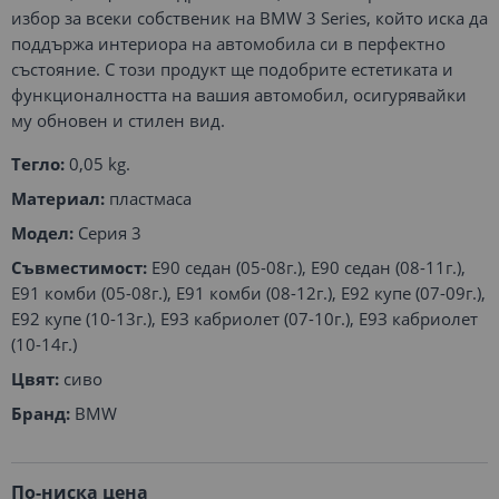
избор за всеки собственик на BMW 3 Series, който иска да
поддържа интериора на автомобила си в перфектно
състояние. С този продукт ще подобрите естетиката и
функционалността на вашия автомобил, осигурявайки
му обновен и стилен вид.
Тегло:
0,05 kg.
Материал:
пластмаса
Модел:
Серия 3
Съвместимост:
E90 седан (05-08г.), E90 седан (08-11г.),
E91 комби (05-08г.), E91 комби (08-12г.), E92 купе (07-09г.),
E92 купе (10-13г.), E9З кабриолет (07-10г.), E9З кабриолет
(10-14г.)
Цвят:
сиво
Бранд:
BMW
По-ниска цена