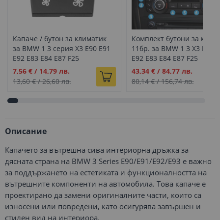
Капаче / бутон за климатик
Комплект бутони за клим
за BMW 1 3 серия X3 E90 E91
11бр. за BMW 1 3 X3 E90 
E92 E83 E84 E87 F25
E92 E83 E84 E87 F25
Промо
Промо
7,56 €
/
14,79 лв.
43,34 €
/
84,77 лв.
цена
цена
13,60 €
/
26,60 лв.
80,14 €
/
156,74 лв.
Описание
Капачето за вътрешна сива интериорна дръжка за
дясната страна на BMW 3 Series E90/E91/E92/E93 е важно
за поддържането на естетиката и функционалността на
вътрешните компоненти на автомобила. Това капаче е
проектирано да замени оригиналните части, които са
износени или повредени, като осигурява завършен и
стилен вид на интериора.