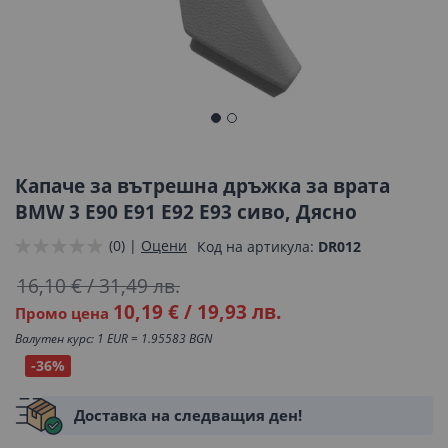
Преминете
към
началото
Капаче за вътрешна дръжка за врата
на
BMW 3 E90 E91 E92 E93 сиво, Дясно
галерия
(0) |
Оцени
Код на артикула
DR012
със
снимки
16,10 €
/
31,49 лв.
10,19 €
/
19,93 лв.
Промо цена
Валутен курс: 1 EUR = 1.95583 BGN
-36%
Доставка на следващия ден!