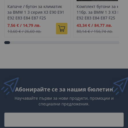
Капаче / бутон за климатик
Комплект бутони за клим
за BMW 1 3 серия X3 E90 E91
11бр. за BMW 1 3 X3 E90 
E92 E83 E84 E87 F25
E92 E83 E84 E87 F25
Промо
Промо
7,56 €
/
14,79 лв.
43,34 €
/
84,77 лв.
цена
цена
13,60 €
/
26,60 лв.
80,14 €
/
156,74 лв.
Абонирайте се за нашия бюлетин
Научавайте първи за нови продукти, промоции и
специални предложения.