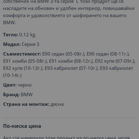
собственик на BMW 3-та серия С този продукт ще се
насладите на обновен и удобен интериор, повишавайки
комфорта и удоволствието от шофирането на вашето
BMW.
Тегло:
0,12 kg.
Модел:
Серия 3
Съвместимост:
E90 седан (05-08г.), E90 седан (08-11г.),
E91 комби (05-08г.), E91 комби (08-12г.), E92 купе (07-09г.),
E92 купе (10-13г.), E9З кабриолет (07-10г.), E9З кабриолет
(10-14г.)
Цвят:
черно
Бранд:
BMW
Страна на монтаж:
дясна
По-ниска цена
Ако сте намерили този продукт на по-ниска цена, моля