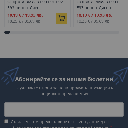
за врата BMW 3 E90 E91 E92
за врата BMW 3 E90 E91 E
E93 черно, Ляво
E93 черно, Дясно
Промо
Промо
10,19 €
/
19,93 лв.
10,19 €
/
19,93 лв.
цена
цена
18,25 €
/
35,69 лв.
18,25 €
/
35,69 лв.
Абонирайте се за нашия бюлетин
Научавайте първи за нови продукти, промоции и
специални предложения.
Съгласен съм предоставените от мен данни да се
обработват за целите на изпращане на бюлетин.