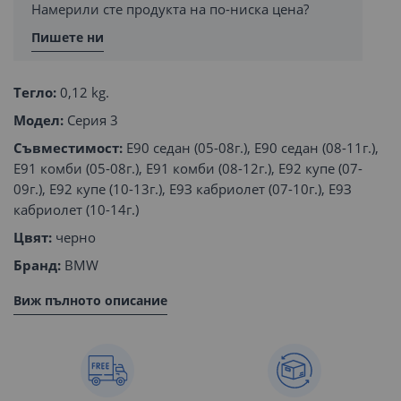
Намерили сте продукта на по-ниска цена?
Пишете ни
Тегло:
0,12 kg.
Модел:
Серия 3
Съвместимост:
E90 седан (05-08г.), E90 седан (08-11г.),
E91 комби (05-08г.), E91 комби (08-12г.), E92 купе (07-
09г.), E92 купе (10-13г.), E9З кабриолет (07-10г.), E9З
кабриолет (10-14г.)
Цвят:
черно
Бранд:
BMW
Виж пълното описание