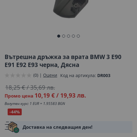
Преминете
към
началото
Вътрешна дръжка за врата BMW 3 E90
на
E91 E92 E93 черна, Дясна
галерия
(0) |
Оцени
Код на артикула
DR003
със
снимки
18,25 €
/
35,69 лв.
10,19 €
/
19,93 лв.
Промо цена
Валутен курс: 1 EUR = 1.95583 BGN
-44%
Доставка на следващия ден!