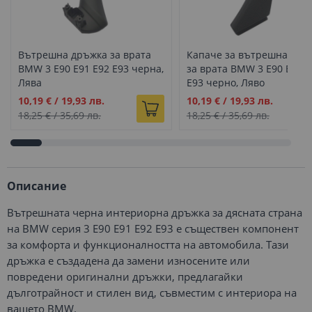
Вътрешна дръжка за врата
Капаче за вътрешна дръ
BMW 3 E90 E91 E92 E93 черна,
за врата BMW 3 E90 E91 E
Лява
E93 черно, Ляво
Промо
Промо
10,19 €
/
19,93 лв.
10,19 €
/
19,93 лв.
цена
цена
18,25 €
/
35,69 лв.
18,25 €
/
35,69 лв.
Описание
Вътрешната черна интериорна дръжка за дясната страна
на BMW серия 3 E90 E91 E92 E93 е съществен компонент
за комфорта и функционалността на автомобила. Тази
дръжка е създадена да замени износените или
повредени оригинални дръжки, предлагайки
дълготрайност и стилен вид, съвместим с интериора на
вашето BMW.