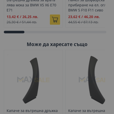
лява мока за BMW X5 X6 E70
прибиране на ел. огледал
E71
BMW 5 F10 F11 сиво
Промо
Промо
13,42 €
/
26,25 лв.
23,62 €
/
46,20 лв.
цена
цена
26,30 €
/
51,44 лв.
44,55 €
/
87,13 лв.
Може да харесате също
Капаче за вътрешна дръжка
Капаче за вътрешна дръ