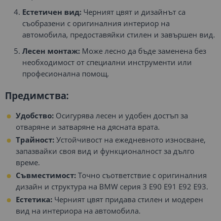
Естетичен вид:
Черният цвят и дизайнът са
съобразени с оригиналния интериор на
автомобила, предоставяйки стилен и завършен вид.
Лесен монтаж:
Може лесно да бъде заменена без
необходимост от специални инструменти или
професионална помощ.
Предимства:
Удобство:
Осигурява лесен и удобен достъп за
отваряне и затваряне на дясната врата.
Трайност:
Устойчивост на ежедневното износване,
запазвайки своя вид и функционалност за дълго
време.
Съвместимост:
Точно съответствие с оригиналния
дизайн и структура на BMW серия 3 E90 E91 E92 E93.
Естетика:
Черният цвят придава стилен и модерен
вид на интериора на автомобила.