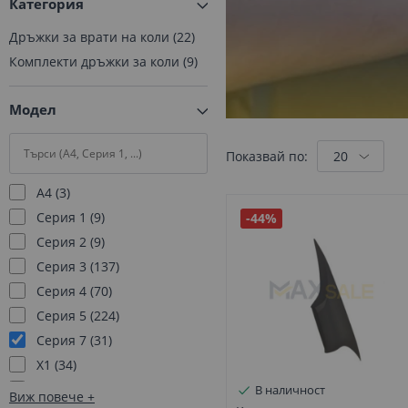
Категория
Дръжки за врати на коли
22
Комплекти дръжки за коли
9
Модел
Показвай по:
A4
3
Серия 1
9
-44%
Серия 2
9
Серия 3
137
Серия 4
70
Серия 5
224
Серия 7
31
X1
34
X2
11
В наличност
Виж повече