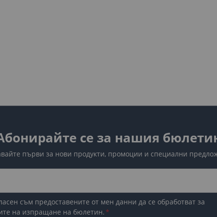
Абонирайте се за нашия бюлети
вайте първи за нови продукти, промоции и специални предло
ласен съм предоставените от мен данни да се обработват за
ите на изпращане на бюлетин.