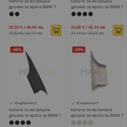
Капаче за вътрешна
Капаче за вътрешна
дръжка за врата BMW 7
дръжка за врата за BMW 7
F01 F02 предно черно
F01 F02 къса база задно
дясно
черно ляво
Промо
Промо
20,93 €
/
40,94 лв.
23,08 €
/
45,14 лв.
цена
цена
33,82 €
/
66,15 лв.
39,19 €
/
76,65 лв.
-45%
-43%
В наличност
В наличност
Капаче за вътрешна
Капаче за вътрешна
дръжка за врата за BMW 7
дръжка за врата за BMW 7
F01 F02 дълга база задно
F01 F02 дълга база задно
черно ляво
светло бежово ляво