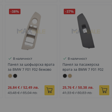
-38%
-37%
В наличност
В наличност
Панел за шофьорска врата
Панел за пасажерска
за BMW 7 F01 F02 бежово
врата за BMW 7 F01 F02
черен
Промо
Промо
26,84 €
/
52,49 лв.
25,76 €
/
50,38 лв.
цена
цена
43,48 €
/
85,04 лв.
41,33 €
/
80,83 лв.