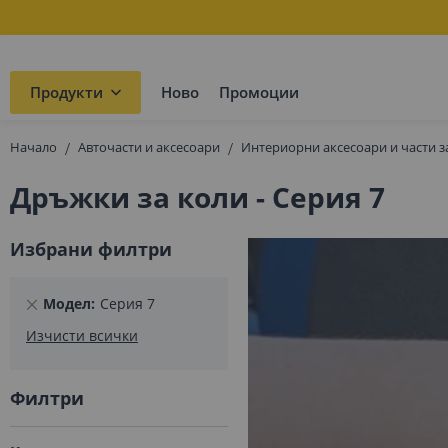
Продукти
Ново
Промоции
Начало
Авточасти и аксесоари
Интериорни аксесоари и части з
Дръжки за коли - Серия 7
Избрани филтри
Премахнете
Модел
Серия 7
този
Изчисти всички
елемент
Филтри