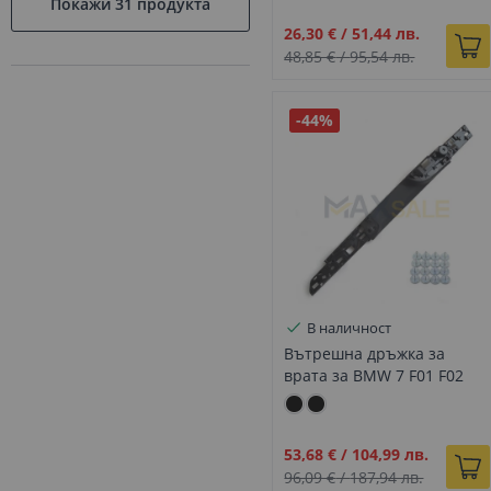
Покажи
31 продукта
Промо
26,30 €
/
51,44 лв.
цена
48,85 €
/
95,54 лв.
-44%
В наличност
Вътрешна дръжка за
врата за BMW 7 F01 F02
предна черна дясна
Промо
53,68 €
/
104,99 лв.
цена
96,09 €
/
187,94 лв.