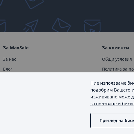
За MaxSale
За клиенти
За нас
Общи условия
Блог
Политика за п
Контакти
Доставка
Ние използваме бис
Карта на сайта
Връщане и за
подобрим Вашето и
изживяване може да
Информация за
за ползване и биск
Онлайн решава
Управление на
Преглед на бис