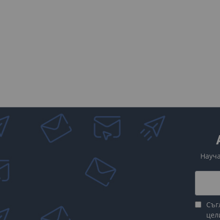
Науча
Съг
цел