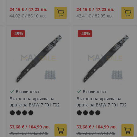
Промо
Промо
24,15 €
/
47,23 лв.
24,15 €
/
47,23 лв.
цена
цена
44,02 €
/
86,10 лв.
42,41 €
/
82,95 лв.
-45%
-40%
В наличност
В наличност
Вътрешна дръжка за
Вътрешна дръжка за
врата за BMW 7 F01 F02
врата за BMW 7 F01 F02
къса база задна черна
къса база задна черна
лява
дясна
Промо
Промо
53,68 €
/
104,99 лв.
53,68 €
/
104,99 лв.
цена
цена
99,31 €
/
194,23 лв.
90,72 €
/
177,43 лв.