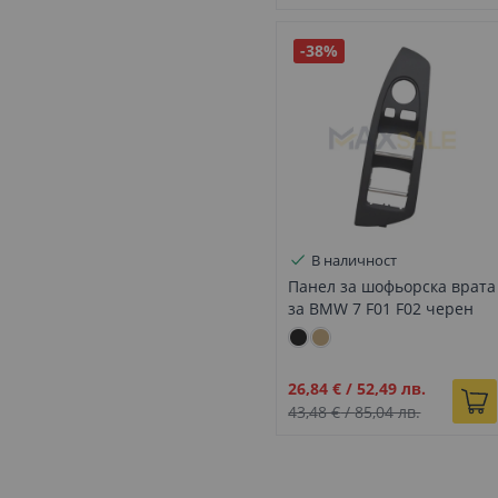
-38%
В наличност
Панел за шофьорска врата
за BMW 7 F01 F02 черен
Промо
26,84 €
/
52,49 лв.
цена
43,48 €
/
85,04 лв.