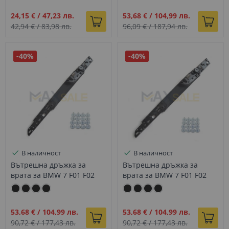
Промо
Промо
24,15 €
/
47,23 лв.
53,68 €
/
104,99 лв.
цена
цена
42,94 €
/
83,98 лв.
96,09 €
/
187,94 лв.
-40%
-40%
В наличност
В наличност
Вътрешна дръжка за
Вътрешна дръжка за
врата за BMW 7 F01 F02
врата за BMW 7 F01 F02
дълга база задна черна
дълга база задна черна
лява
дясна
Промо
Промо
53,68 €
/
104,99 лв.
53,68 €
/
104,99 лв.
цена
цена
90,72 €
/
177,43 лв.
90,72 €
/
177,43 лв.