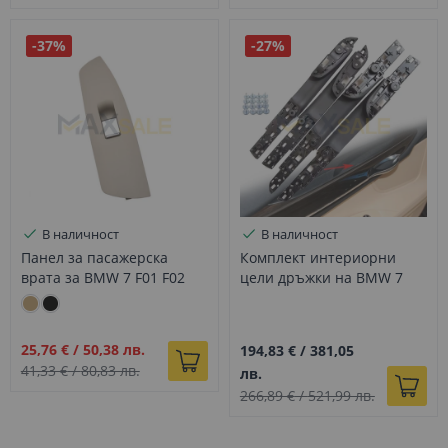
-37%
-27%
В наличност
В наличност
Панел за пасажерска
Комплект интериорни
врата за BMW 7 F01 F02
цели дръжки на BMW 7
бежов
серия F02, черни
Промо
25,76 €
/
50,38 лв.
194,83 €
/
381,05
цена
41,33 €
/
80,83 лв.
лв.
266,89 €
/
521,99 лв.