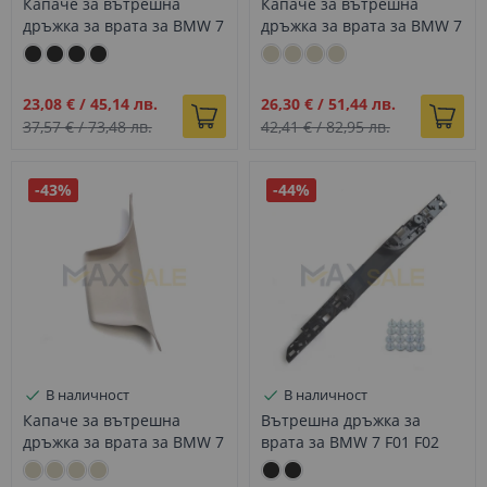
Капаче за вътрешна
Капаче за вътрешна
дръжка за врата за BMW 7
дръжка за врата за BMW 7
F01 F02 къса база задно
F01 F02 къса база задно
черно дясно
светло бежово ляво
Промо
Промо
23,08 €
/
45,14 лв.
26,30 €
/
51,44 лв.
цена
цена
37,57 €
/
73,48 лв.
42,41 €
/
82,95 лв.
-43%
-44%
В наличност
В наличност
Капаче за вътрешна
Вътрешна дръжка за
дръжка за врата за BMW 7
врата за BMW 7 F01 F02
F01 F02 дълга база задно
предна черна лява
светло бежово дясно