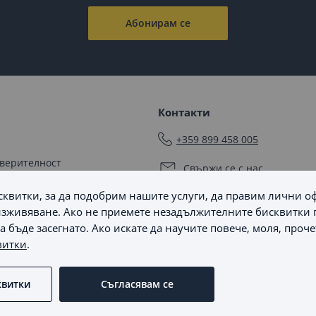
Абонирам се
Контакти
+359 899 458 005
оверителност
Свържи се с нас
квитки, за да подобрим нашите услуги, да правим лични о
Последвайте ни
мяна
зживяване. Ако не приемете незадължителните бисквитки 
 бъде засегнато. Ако искате да научите повече, моля, проч
 бисквитки
витки
.
не на спорове
 бисквитките
квитки
Съгласявам се