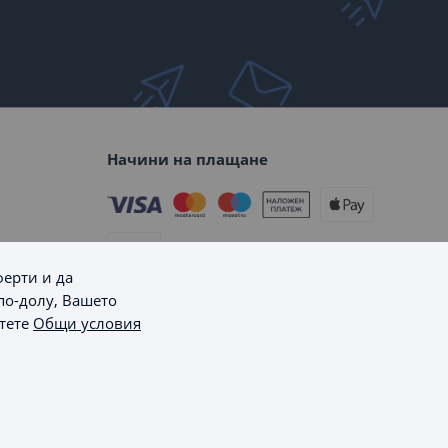
Начини на плащане
ферти и да
по-долу, Вашето
Начини на доставка
етете
Общи условия
Пишете ни