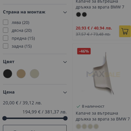
Капаче за вътрешна
X3
47
дръжка за врата BMW 7
Страна на монтаж
F01 F02 предно черно
ляво
лява
20
Промо
20,93 €
/
40,94 лв.
дясна
20
цена
37,57 €
/
73,48 лв.
предна
15
задна
15
-46%
Цвят
Цена
20,00 €
/
39,12 лв.
В наличност
194,99 €
/
381,37 лв.
Капаче за вътрешна
дръжка за врата за BMW 7
F01 F02 къса база задно
светло бежово дясно