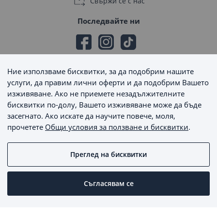
Свържи се с нас
Последвайте ни
Ние използваме бисквитки, за да подобрим нашите
Начини на плащане
услуги, да правим лични оферти и да подобрим Вашето
изживяване. Ако не приемете незадължителните
бисквитки по-долу, Вашето изживяване може да бъде
засегнато. Ако искате да научите повече, моля,
прочетете
Общи условия за ползване и бисквитки
.
Начини на доставка
Преглед на бисквитки
MaxSale © 2026 - Всички права запазени
Съгласявам се
Пишете ни
Онлайн магазин от