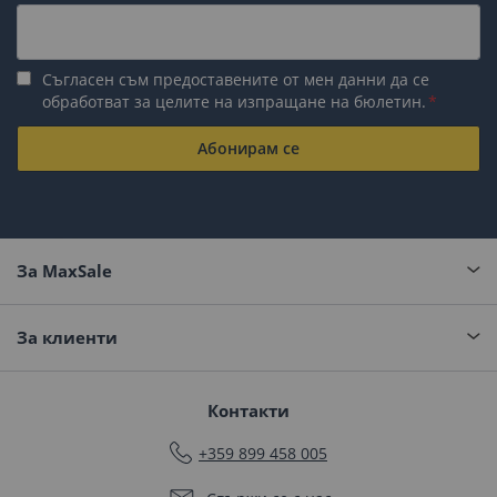
Съгласен съм предоставените от мен данни да се
обработват за целите на изпращане на бюлетин.
Абонирам се
За MaxSale
За клиенти
Контакти
+359 899 458 005