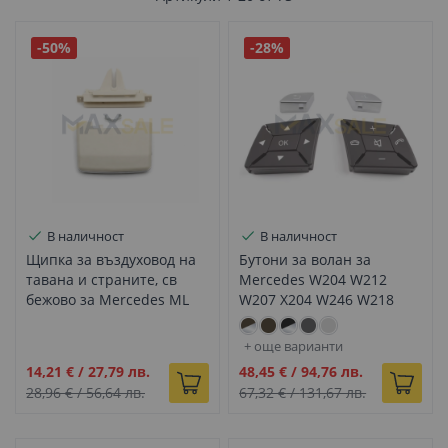
-50%
-28%
В наличност
В наличност
Щипка за въздуховод на
Бутони за волан за
тавана и страните, св
Mercedes W204 W212
бежово за Mercedes ML
W207 X204 W246 W218
GL GLS GLE W166 X166
W176 W172, Мока с хром
W292
+ още варианти
Промо
Промо
14,21 €
/
27,79 лв.
48,45 €
/
94,76 лв.
цена
цена
28,96 €
/
56,64 лв.
67,32 €
/
131,67 лв.