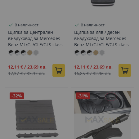
В наличност
В наличност
Щипка за централен
Щипка за ляв / десен
въздуховод за Mercedes
въздуховод за Mercedes
Benz ML/GL/GLE/GLS class
Benz ML/GL/GLE/GLS class
W166 X166 W292 черно
W166 X166 W292 черно
Промо
Промо
12,11 €
/
23,69 лв.
12,11 €
/
23,69 лв.
цена
цена
17,37 €
/
33,97 лв.
16,85 €
/
32,96 лв.
-32%
-31%