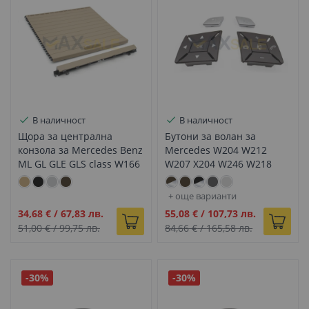
В наличност
В наличност
Щора за централна
Бутони за волан за
конзола за Mercedes Benz
Mercedes W204 W212
ML GL GLE GLS class W166
W207 X204 W246 W218
X166 W292 бежово
W176 W172, Мока с хром
+ още варианти
Промо
Промо
34,68 €
/
67,83 лв.
55,08 €
/
107,73 лв.
цена
цена
51,00 €
/
99,75 лв.
84,66 €
/
165,58 лв.
-30%
-30%