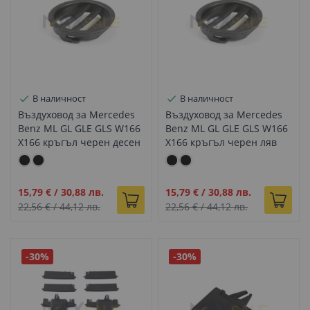
В наличност
В наличност
Въздуховод за Mercedes
Въздуховод за Mercedes
Benz ML GL GLE GLS W166
Benz ML GL GLE GLS W166
X166 кръгъл черен десен
X166 кръгъл черен ляв
Промо
Промо
15,79 €
/
30,88 лв.
15,79 €
/
30,88 лв.
цена
цена
22,56 €
/
44,12 лв.
22,56 €
/
44,12 лв.
-30%
-30%