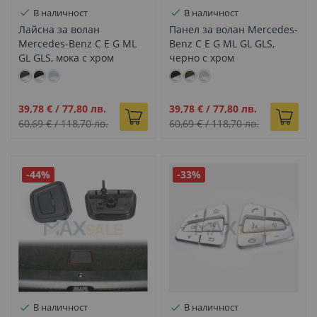
В наличност
В наличност
Лайсна за волан
Панел за волан Mercedes-
Mercedes-Benz C E G ML
Benz C E G ML GL GLS,
GL GLS, мока с хром
черно с хром
Промо
Промо
39,78 €
/
77,80 лв.
39,78 €
/
77,80 лв.
цена
цена
60,69 €
/
118,70 лв.
60,69 €
/
118,70 лв.
-44%
-33%
В наличност
В наличност