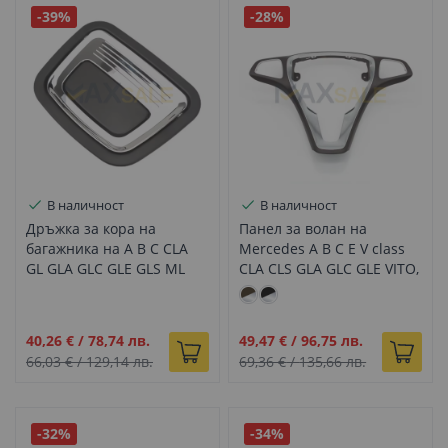
-39%
-28%
В наличност
В наличност
Дръжка за кора на
Панел за волан на
багажника на A B C CLA
Mercedes A B C E V class
GL GLA GLC GLE GLS ML
CLA CLS GLA GLC GLE VITO,
class, черно с хром
Мока с хром
Промо
Промо
40,26 €
/
78,74 лв.
49,47 €
/
96,75 лв.
цена
цена
66,03 €
/
129,14 лв.
69,36 €
/
135,66 лв.
-32%
-34%