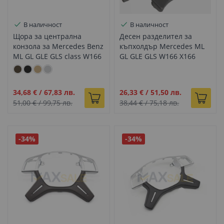
В наличност
В наличност
Щора за централна
Десен разделител за
конзола за Mercedes Benz
къпхолдър Mercedes ML
ML GL GLE GLS class W166
GL GLE GLS W166 X166
X166 W292 мока
W292 C292, черно
Промо
Промо
34,68 €
/
67,83 лв.
26,33 €
/
51,50 лв.
цена
цена
51,00 €
/
99,75 лв.
38,44 €
/
75,18 лв.
-34%
-34%