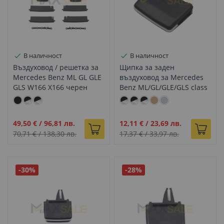
В наличност
В наличност
Въздуховод / решетка за
Щипка за заден
Mercedes Benz ML GL GLE
въздуховод за Mercedes
GLS W166 X166 черен
Benz ML/GL/GLE/GLS class
заден
W166 X166 W292 черно
Промо
Промо
49,50 €
/
96,81 лв.
12,11 €
/
23,69 лв.
цена
цена
70,71 €
/
138,30 лв.
17,37 €
/
33,97 лв.
-30%
-28%