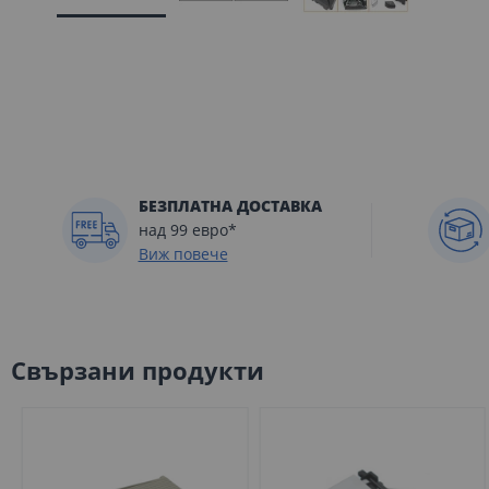
Преминете
към
началото
на
галерия
със
снимки
БЕЗПЛАТНА ДОСТАВКА
над 99 евро*
Виж повече
Свързани продукти