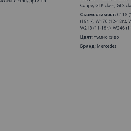
исоките стандарти на
Coupe, GLK class, GLS cla
Съвместимост:
C118 (1
(19г. -), W176 (12-18г.),
W218 (11-18г.), W246 (11-
Цвят:
тъмно сиво
Бранд:
Mercedes