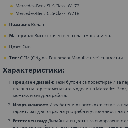
Mercedes-Benz SLK-Class: W172
Mercedes-Benz CLS-Class: W218
Позиция:
Волан
Материал:
Висококачествена пластмаса и метал
Цвят:
Сив
Тип:
OEM (Original Equipment Manufacturer) съвместим
Характеристики:
Прецизен дизайн:
Тези бутони са проектирани за пе
волана на гореспоменатите модели на Mercedes-Benz,
монтаж и сигурна работа.
Издръжливост:
Изработени от висококачествена пла
гарантират дълготрайна употреба и устойчивост на и
Естетичен вид:
Дизайнът и цветът са съобразени с 
вид на автомобила, предоставяйки стилен и завърше