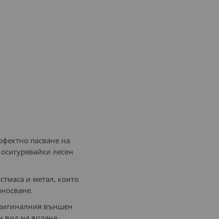
рфектно пасване на
 осигурявайки лесен
стмаса и метал, които
зносване.
оригиналния външен
н вид на волана.