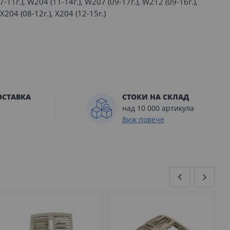
07-11г.), W204 (11-14г.), W207 (09-17г.), W212 (09-16г.),
X204 (08-12г.), X204 (12-15г.)
ОСТАВКА
СТОКИ НА СКЛАД
над 10 000 артикула
Виж повече