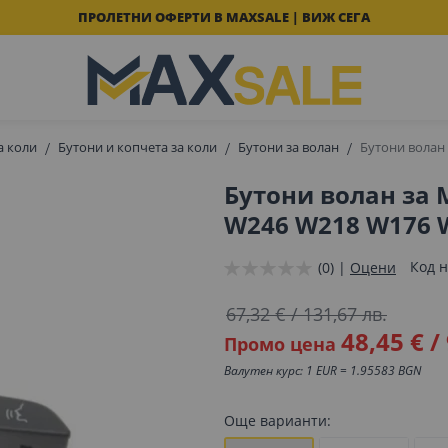
ПРОЛЕТНИ ОФЕРТИ В MAXSALE | ВИЖ СЕГА
а коли
Бутони и копчета за коли
Бутони за волан
Бутони волан
Бутони волан за 
W246 W218 W176 
Код н
(0) |
Оцени
67,32 €
/
131,67 лв.
48,45 €
/
Промо цена
Валутен курс: 1 EUR = 1.95583 BGN
Още варианти: