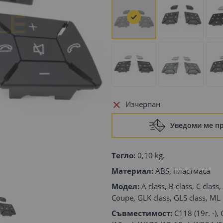
Изчерпан
Уведоми ме п
Тегло:
0,10 kg.
Материал:
ABS, пластмаса
Модел:
A class, B class, C class,
Coupe, GLK class, GLS class, ML 
Съвместимост:
C118 (19г. -),