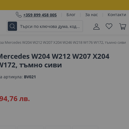
Блог
За нас
Контакти
+359 899 458 005
 за Mercedes W204 W212 W207 X204 W246 W218 W176 W172, тъмно сиви
Mercedes W204 W212 W207 X204
W172, тъмно сиви
а артикула
BV021
94,76 лв.