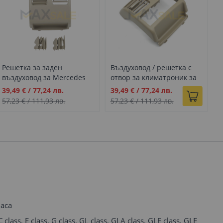
Решетка за заден
Въздуховод / решетка с
В
въздуховод за Mercedes
отвор за климатроник за
M
Benz C class W204, бежов
Mercedes Benz C class
W
Промо
Промо
П
39,49 €
/
77,24 лв.
39,49 €
/
77,24 лв.
3
W204 бежов заден
цена
цена
ц
57,23 €
/
111,93 лв.
57,23 €
/
111,93 лв.
5
аса
C class, E class, G class, GL class, GLA class, GLE class, GLE