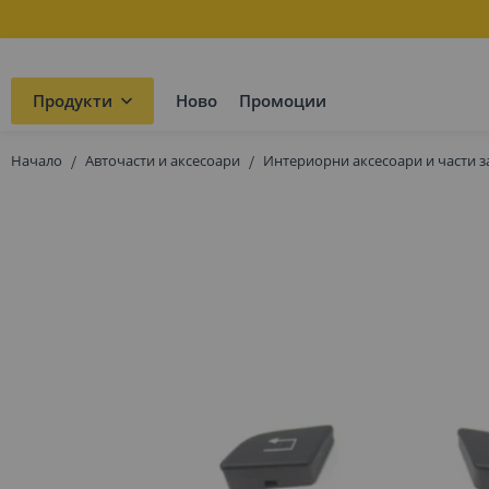
Продукти
Ново
Промоции
Начало
Авточасти и аксесоари
Интериорни аксесоари и части з
Преминете
към
края
на
галерията
на
изображенията