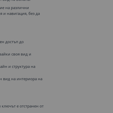
ие на различни
 и навигация, без да
ен достъп до
вайки своя вид и
айн и структура на
н вид на интериора на
 ключът е отстранен от