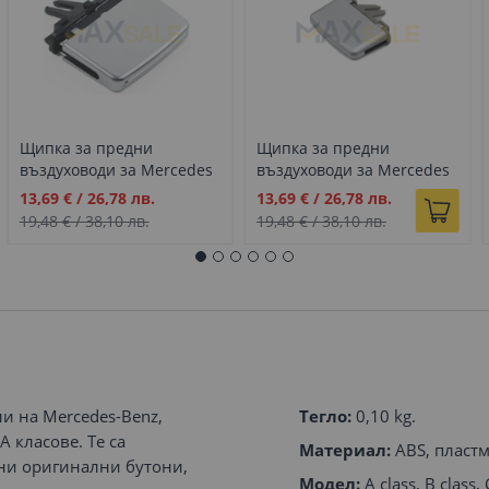
Щипка за предни
Щипка за предни
въздуховоди за Mercedes
въздуховоди за Mercedes
Benz E class W212 facelift
Benz E class W212
Промо
Промо
13,69 €
/
26,78 лв.
13,69 €
/
26,78 лв.
сребристо сиво
сребристо сиво
цена
цена
19,48 €
/
38,10 лв.
19,48 €
/
38,10 лв.
и на Mercedes-Benz,
Тегло:
0,10 kg.
LA класове. Те са
Материал:
ABS, пластм
ни оригинални бутони,
Модел:
A class, B class, 