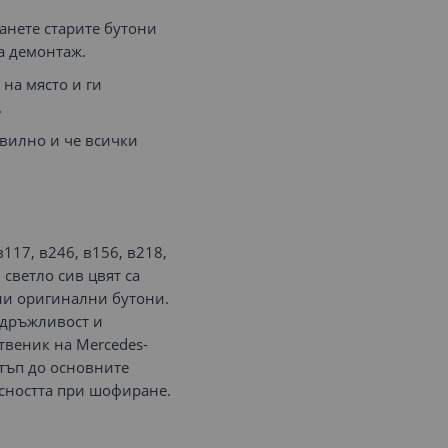
анете старите бутони
а демонтаж.
на място и ги
.
авилно и че всички
в117, в246, в156, в218,
 в светло сив цвят са
ни оригинални бутони.
здръжливост и
твеник на Mercedes-
стъп до основните
сността при шофиране.