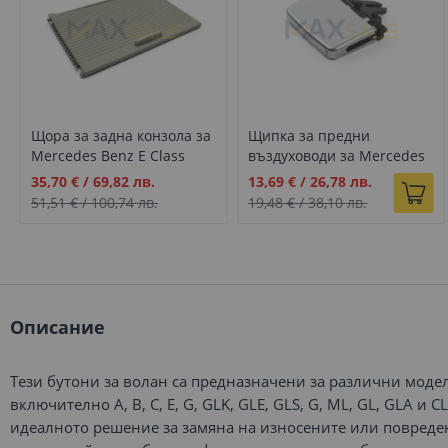
Щора за задна конзола за
Щипка за предни
Mercedes Benz E Class
въздуховоди за Mercedes
W207 сиво
Benz E class W207
Промо
Промо
35,70 €
/
69,82 лв.
13,69 €
/
26,78 лв.
сребристо сиво
цена
цена
51,51 €
/
100,74 лв.
19,48 €
/
38,10 лв.
Описание
Тези бутони за волан са предназначени за различни модел
включително A, B, C, E, G, GLK, GLE, GLS, G, ML, GL, GLA и C
идеалното решение за замяна на износените или повреде