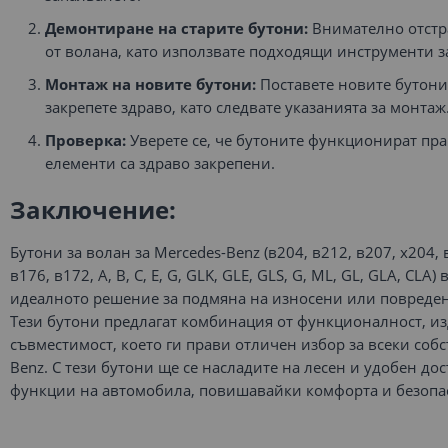
Демонтиране на старите бутони:
Внимателно отстр
от волана, като използвате подходящи инструменти з
Монтаж на новите бутони:
Поставете новите бутони 
закрепете здраво, като следвате указанията за монтаж
Проверка:
Уверете се, че бутоните функционират пр
елементи са здраво закрепени.
Заключение:
Бутони за волан за Mercedes-Benz (в204, в212, в207, х204, 
в176, в172, А, B, C, E, G, GLK, GLE, GLS, G, ML, GL, GLA, CLA)
идеалното решение за подмяна на износени или повреде
Тези бутони предлагат комбинация от функционалност, и
съвместимост, което ги прави отличен избор за всеки собс
Benz. С тези бутони ще се насладите на лесен и удобен до
функции на автомобила, повишавайки комфорта и безопа