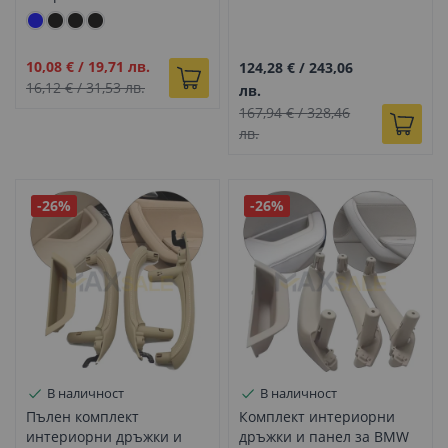
серия / F10 F01 F02 F06
F26, светло бежово
F07 F15
Промо
10,08 €
/
19,71 лв.
124,28 €
/
243,06
цена
16,12 €
/
31,53 лв.
лв.
167,94 €
/
328,46
лв.
-26%
-26%
В наличност
В наличност
Пълен комплект
Комплект интериорни
интериорни дръжки и
дръжки и панел за BMW