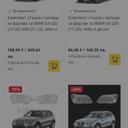
В наличност
В наличност
Комплект стъкла / капаци
Комплект стъкла / капаци
за фарове за BMW X3 G01
за фарове за BMW X3 G01
LCI iX3 G08 (21-22), ляво и
(17-20), ляво и дясно
дясно
188,99 €
/
369,64
86,00 €
/
168,20 лв.
175,33 €
/
342,92
лв.
лв.
190,02 €
/
371,65
лв.
-75%
-68%