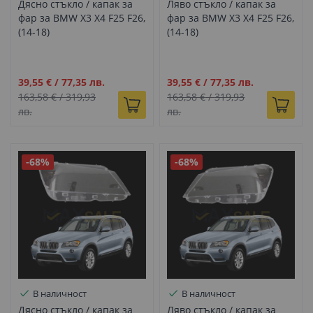
Дясно стъкло / капак за
Ляво стъкло / капак за
фар за BMW X3 X4 F25 F26,
фар за BMW X3 X4 F25 F26,
(14-18)
(14-18)
Промо
Промо
39,55 €
/
77,35 лв.
39,55 €
/
77,35 лв.
цена
цена
163,58 €
/
319,93
163,58 €
/
319,93
лв.
лв.
-68%
-68%
В наличност
В наличност
Дясно стъкло / капак за
Ляво стъкло / капак за