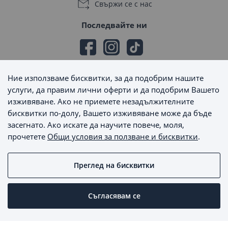
Свържи се с нас
Последвайте ни
Ние използваме бисквитки, за да подобрим нашите
Начини на плащане
услуги, да правим лични оферти и да подобрим Вашето
изживяване. Ако не приемете незадължителните
бисквитки по-долу, Вашето изживяване може да бъде
засегнато. Ако искате да научите повече, моля,
прочетете
Общи условия за ползване и бисквитки
.
Начини на доставка
Преглед на бисквитки
MaxSale © 2026 - Всички права запазени
Съгласявам се
Пишете ни
Онлайн магазин от