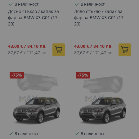
В наличност
В наличност
Дясно стъкло / капак за
Ляво стъкло / капак за
фар за BMW X3 G01 (17-
фар за BMW X3 G01 (17-
20)
20)
Промо
Промо
43,00 €
/
84,10 лв.
43,00 €
/
84,10 лв.
цена
цена
87,67 €
/
171,47 лв.
87,67 €
/
171,47 лв.
-75%
-75%
В наличност
В наличност