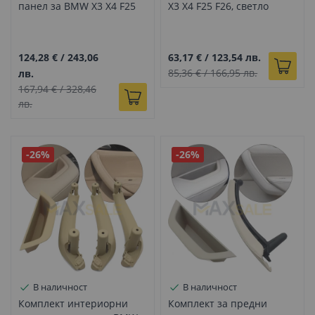
панел за BMW X3 X4 F25
X3 X4 F25 F26, светло
F26, бежово
бежови, вътрешни части
124,28 €
/
243,06
63,17 €
/
123,54 лв.
85,36 €
/
166,95 лв.
лв.
167,94 €
/
328,46
лв.
-26%
-26%
В наличност
В наличност
Комплект интериорни
Комплект за предни