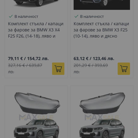
В наличност
В наличност
Комплект стъкла / капаци
Комплект стъкла / капаци
за фарове за BMW X3 X4
за фарове за BMW X3 F25
F25 F26, (14-18), ляво и
(10-14), ляво и дясно
дясно
79,11 €
/
154,72 лв.
63,12 €
/
123,46 лв.
327,16 €
/
639,87
201,29 €
/
393,69
лв.
лв.