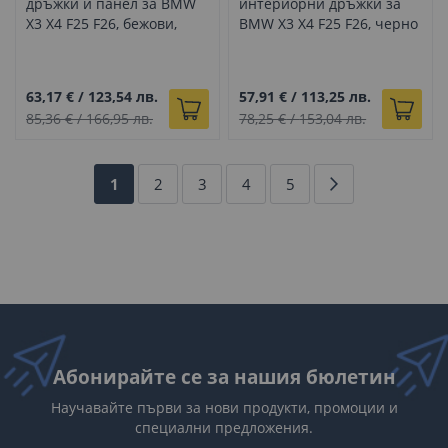
дръжки и панел за BMW
интериорни дръжки за
X3 X4 F25 F26, бежови,
BMW X3 X4 F25 F26, черно
вътрешни части
и светло бежово, пълен
комплект
63,17 €
/
123,54 лв.
57,91 €
/
113,25 лв.
85,36 €
/
166,95 лв.
78,25 €
/
153,04 лв.
Страница
В
Страница
Страница
Страница
Страница
Страница
Напред
1
2
3
4
5
момента
четете
страница
Абонирайте се за нашия бюлетин
Научавайте първи за нови продукти, промоции и
специални предложения.