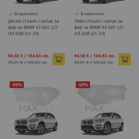
В наличност
В наличност
Дясно стъкло / капак за
Ляво стъкло / капак за
фар за BMW X3 G01 LCI
фар за BMW X3 G01 LCI
iX3 G08 (21-23)
iX3 G08 (21-23)
Промо
Промо
94,50 €
/
184,83 лв.
94,50 €
/
184,83 лв.
цена
цена
95,01 €
/
185,82 лв.
95,01 €
/
185,82 лв.
-50%
-50%