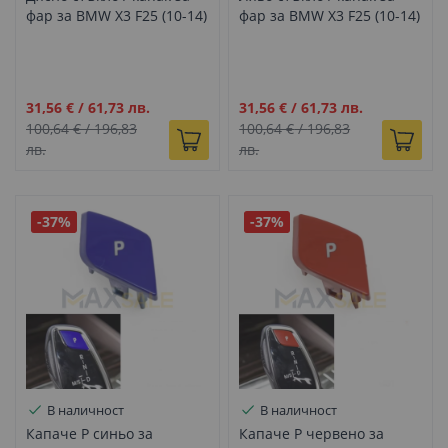
фар за BMW X3 F25 (10-14)
фар за BMW X3 F25 (10-14)
Промо
Промо
31,56 €
/
61,73 лв.
31,56 €
/
61,73 лв.
цена
цена
100,64 €
/
196,83
100,64 €
/
196,83
лв.
лв.
-37%
-37%
В наличност
В наличност
Капаче P синьо за
Капаче P червено за