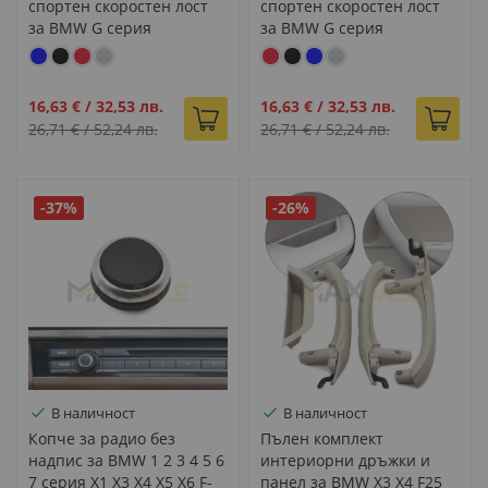
спортен скоростен лост
спортен скоростен лост
за BMW G серия
за BMW G серия
Промо
Промо
16,63 €
/
32,53 лв.
16,63 €
/
32,53 лв.
цена
цена
26,71 €
/
52,24 лв.
26,71 €
/
52,24 лв.
-37%
-26%
В наличност
В наличност
Копче за радио без
Пълен комплект
надпис за BMW 1 2 3 4 5 6
интериорни дръжки и
7 серия X1 X3 X4 X5 X6 F-
панел за BMW X3 X4 F25