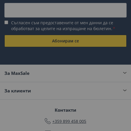
Съгласен съм предоставените от мен данни да се
обработват за целите на изпращане на бюлетин.
Абонирам се
За MaxSale
За клиенти
Контакти
+359 899 458 005