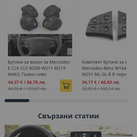
Бутони за волан за Mercedes
Комплект бутони за волан
E CLK CLS W209 W211 W219
Mercedes-Benz W164 W21
W463, Тъмно сиво
W251 ML GL B R черни
Промо
Промо
44,37 €
/
86,78 лв.
34,17 €
/
66,83 лв.
цена
цена
66,30 €
/
129,67 лв.
52,53 €
/
102,74 лв.
Свързани статии