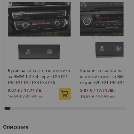
Бутон за силата на климатика
Капаче за силата на
за BMW 1 2 3 4 серия F20 F21
климатика къс за BMW 1 2
F30 F31 F32 F33 F34 F36
серия F20 F21 F30 F31 F32
F34 F36
Промо
Промо
9,07 €
/
17,74 лв.
9,07 €
/
17,74 лв.
цена
цена
16,63 €
/
32,53 лв.
16,63 €
/
32,53 лв.
Описание