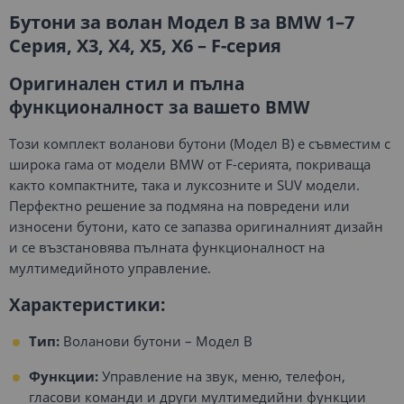
Бутони за волан Модел B за BMW 1–7
Серия, X3, X4, X5, X6 – F-серия
Оригинален стил и пълна
функционалност за вашето BMW
Този комплект воланови бутони (Модел B) е съвместим с
широка гама от модели BMW от F-серията, покриваща
както компактните, така и луксозните и SUV модели.
Перфектно решение за подмяна на повредени или
износени бутони, като се запазва оригиналният дизайн
и се възстановява пълната функционалност на
мултимедийното управление.
Характеристики:
Тип:
Воланови бутони – Модел B
Функции:
Управление на звук, меню, телефон,
гласови команди и други мултимедийни функции