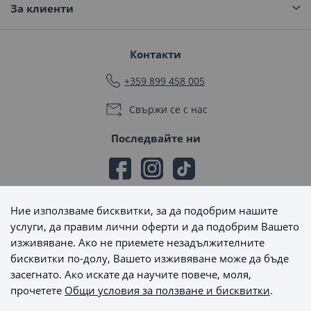
За клиенти
Контакти
+359 899 458 005
Свържи се с нас
Последвайте ни
Ние използваме бисквитки, за да подобрим нашите
Начини на плащане
услуги, да правим лични оферти и да подобрим Вашето
изживяване. Ако не приемете незадължителните
бисквитки по-долу, Вашето изживяване може да бъде
засегнато. Ако искате да научите повече, моля,
прочетете
Общи условия за ползване и бисквитки
.
Начини на доставка