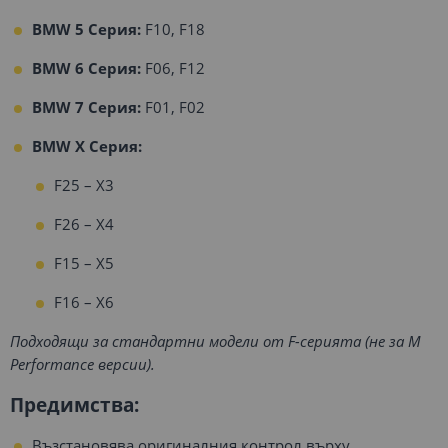
BMW 5 Серия:
F10, F18
BMW 6 Серия:
F06, F12
BMW 7 Серия:
F01, F02
BMW X Серия:
F25 – X3
F26 – X4
F15 – X5
F16 – X6
Подходящи за стандартни модели от F-серията (не за M
Performance версии).
Предимства:
Възстановява оригиналния контрол върху