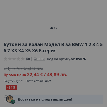
Преминете
към
началото
Бутони за волан Модел B за BMW 1 2 3 4 5
на
6 7 X3 X4 X5 X6 F-серия
галерия
(0) |
Оцени
Код на артикула
BV076
със
снимки
34,17 €
/
66,83 лв.
22,44 €
/
43,89 лв.
Промо цена
Валутен курс: 1 EUR = 1.95583 BGN
-34%
Доставка на следващия ден!