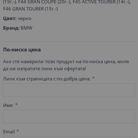
(19г.-), F44 GRAN COUPE (20г.-), F45 ACTIVE TOURER (14г.-),
F46 GRAN TOURER (15г.-)
Цвят:
черно
Бранд:
BMW
По-ниска цена
Ако сте намерили този продукт на по-ниска цена, моля
да ни изпратите линк към офертата!
Линк към страницата с по-добра цена:
Име:
Email