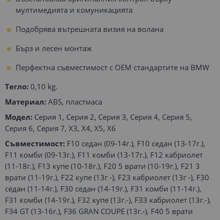
мултимедията и комуникацията
Подобрява вътрешната визия на волана
Бърз и лесен монтаж
Перфектна съвместимост с OEM стандартите на BMW
Тегло:
0,10 kg.
Материал:
ABS, пластмаса
Модел:
Серия 1, Серия 2, Серия 3, Серия 4, Серия 5,
Серия 6, Серия 7, X3, X4, X5, X6
Съвместимост:
F10 седан (09-14г.), F10 седан (13-17г.),
F11 комби (09-13г.), F11 комби (13-17г.), F12 кабриолет
(11-18г.), F13 купе (10-18г.), F20 5 врати (10-19г.), F21 3
врати (11-19г.), F22 купе (13г -), F23 кабриолет (13г -), F30
седан (11-14г.), F30 седан (14-19г.), F31 комби (11-14г.),
F31 комби (14-19г.), F32 купе (13г.-), FЗЗ кабриолет (13г.-),
F34 GТ (13-16г.), FЗ6 GRAN COUPE (13г.-), F40 5 врати