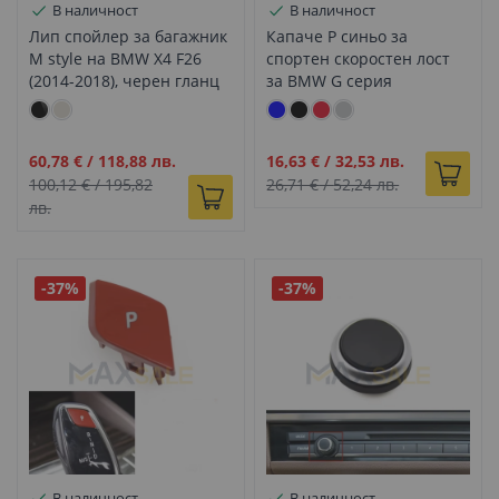
В наличност
В наличност
Лип спойлер за багажник
Капаче P синьо за
M style на BMW X4 F26
спортен скоростен лост
(2014-2018), черен гланц
за BMW G серия
Промо
Промо
60,78 €
/
118,88 лв.
16,63 €
/
32,53 лв.
цена
цена
100,12 €
/
195,82
26,71 €
/
52,24 лв.
лв.
-37%
-37%
В наличност
В наличност