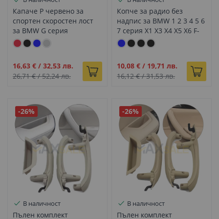
Капаче P червено за
Копче за радио без
спортен скоростен лост
надпис за BMW 1 2 3 4 5 6
за BMW G серия
7 серия X1 X3 X4 X5 X6 F-
серия / F10 F01 F02 F06
F07 F15
Промо
Промо
16,63 €
/
32,53 лв.
10,08 €
/
19,71 лв.
цена
цена
26,71 €
/
52,24 лв.
16,12 €
/
31,53 лв.
-26%
-26%
В наличност
В наличност
Пълен комплект
Пълен комплект