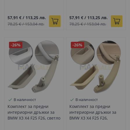
бежови, пълен комплект
черни, пълен комплект
57,91 €
/
113,25 лв.
57,91 €
/
113,25 лв.
78,25 €
/
153,04 лв.
78,25 €
/
153,04 лв.
-26%
-26%
В наличност
В наличност
Комплект за предни
Комплект за предни
интериорни дръжки за
интериорни дръжки за
BMW X3 X4 F25 F26, светло
BMW X3 X4 F25 F26,
бежови, вътрешни части
бежови, вътрешни части