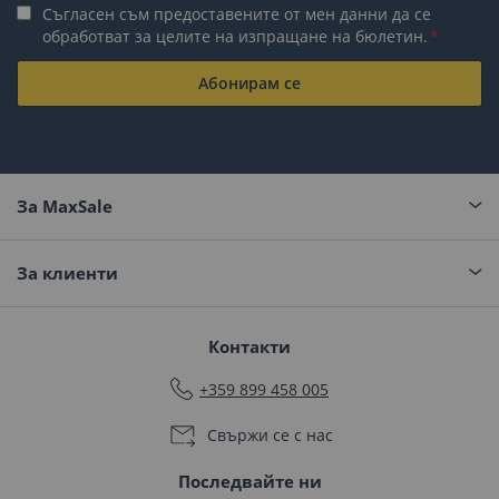
Съгласен съм предоставените от мен данни да се
обработват за целите на изпращане на бюлетин.
Абонирам се
За MaxSale
За клиенти
Контакти
+359 899 458 005
Свържи се с нас
Последвайте ни