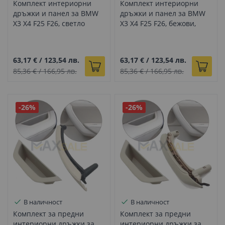
Комплект интериорни
Комплект интериорни
дръжки и панел за BMW
дръжки и панел за BMW
X3 X4 F25 F26, светло
X3 X4 F25 F26, бежови,
бежови, вътрешни части
вътрешни части
63,17 €
/
123,54 лв.
63,17 €
/
123,54 лв.
85,36 €
/
166,95 лв.
85,36 €
/
166,95 лв.
-26%
-26%
В наличност
В наличност
Комплект за предни
Комплект за предни
интериорни дръжки за
интериорни дръжки за