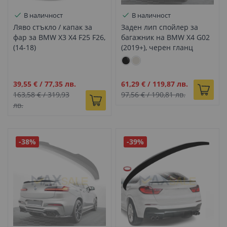
В наличност
В наличност
Ляво стъкло / капак за
Заден лип спойлер за
фар за BMW X3 X4 F25 F26,
багажник на BMW X4 G02
(14-18)
(2019+), черен гланц
Промо
Промо
39,55 €
/
77,35 лв.
61,29 €
/
119,87 лв.
цена
цена
163,58 €
/
319,93
97,56 €
/
190,81 лв.
лв.
-38%
-39%