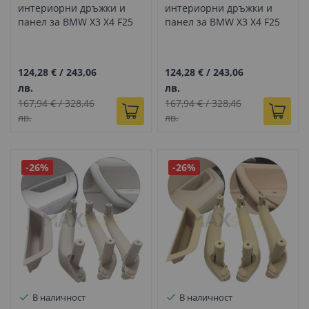
интериорни дръжки и
интериорни дръжки и
панел за BMW X3 X4 F25
панел за BMW X3 X4 F25
F26, светло бежово
F26, бежово
124,28 €
/
243,06
124,28 €
/
243,06
лв.
лв.
167,94 €
/
328,46
167,94 €
/
328,46
лв.
лв.
-26%
-26%
В наличност
В наличност