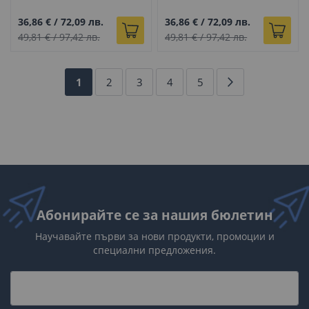
36,86 €
/
72,09 лв.
36,86 €
/
72,09 лв.
49,81 €
/
97,42 лв.
49,81 €
/
97,42 лв.
Страница
В
Страница
Страница
Страница
Страница
Страница
Напред
1
2
3
4
5
момента
четете
страница
Абонирайте се за нашия бюлетин
Научавайте първи за нови продукти, промоции и
специални предложения.