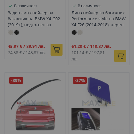
В наличност
В наличност
Заден лип спойлер за
Лип спойлер за багажник
багажник на BMW X4 G02
Performance style на BMW
(2019+), подготвен за
X4 F26 (2014-2018), черен
боядисване
гланц
Промо
Промо
45,97 €
/
89,91 лв.
61,29 €
/
119,87 лв.
цена
цена
74,58 €
/
145,87 лв.
101,14 €
/
197,81
лв.
-39%
-37%