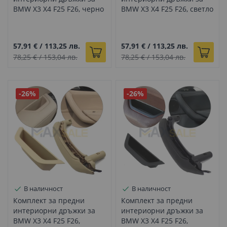
BMW X3 X4 F25 F26, черно
BMW X3 X4 F25 F26, светло
и светло бежово, пълен
бежови, пълен комплект
комплект
57,91 €
/
113,25 лв.
57,91 €
/
113,25 лв.
78,25 €
/
153,04 лв.
78,25 €
/
153,04 лв.
-26%
-26%
В наличност
В наличност
Комплект за предни
Комплект за предни
интериорни дръжки за
интериорни дръжки за
BMW X3 X4 F25 F26,
BMW X3 X4 F25 F26,