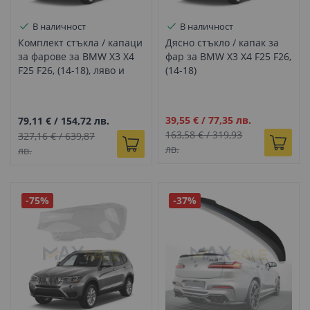
В наличност
В наличност
Комплект стъкла / капаци
Дясно стъкло / капак за
за фарове за BMW X3 X4
фар за BMW X3 X4 F25 F26,
F25 F26, (14-18), ляво и
(14-18)
дясно
Промо
39,55 €
/
77,35 лв.
79,11 €
/
154,72 лв.
цена
163,58 €
/
319,93
327,16 €
/
639,87
лв.
лв.
-75%
-37%