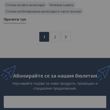
Статии за Авто аксесоари
Полезни съвети
Статии за Интериорни аксесоари и части за коли
Прочети тук
Страница
В
Страница
Страница
Напред
1
2
момента
четете
страница
Абонирайте се за нашия бюлетин
Научавайте първи за нови продукти, промоции и
специални предложения.