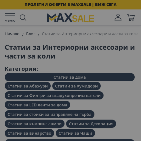
ПРОЛЕТНИ ОФЕРТИ В MAXSALE | ВИЖ СЕГА
меню
Начало
Блог
Статии за Интериорни аксесоари и части за коли
Статии за Интериорни аксесоари и
части за коли
Категории
Статии за дома
Статии за Абажури
Статии за Хумидори
Статии за Филтри за въздухопречистватели
Статии за LED ленти за дома
Статии за стойки за изправяне на гърба
Статии за къмпинг лампи
Статии за Декорация
Статии за винарство
Статии за Чаши