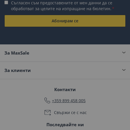
Съгласен съм предоставените от мен данни да се
обработват за целите на изпращане на бюлетин.
Абонирам се
За MaxSale
За клиенти
Контакти
+359 899 458 005
Свържи се с нас
Последвайте ни