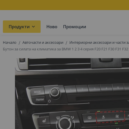
Продукти
Ново
Промоции
Начало
Авточасти и аксесоари
Интериорни аксесоари и части з
Бутон за силата на климатика за BMW 1 2 3 4 серия F20 F21 F30 F31 F32
Преминете
към
края
на
галерията
на
изображенията