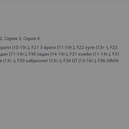
2, Серия 3, Серия 4
рати (10-19г.), F21 3 врати (11-19г.), F22 купе (13г -), F23
дан (11-14г.), F30 седан (14-19г.), F31 комби (11-14г.), F31
е (13г.-), FЗЗ кабриолет (13г.-), F34 GТ (13-16г.), FЗ6 GRAN