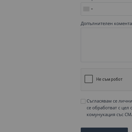
Допълнителен комента
Съгласявам се личн
се обработват с цел
комунукация със СМ