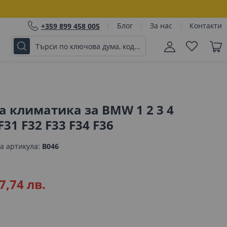
Блог
За нас
Контакти
+359 899 458 005
на климатика за BMW 1 2 3 4
F31 F32 F33 F34 F36
а артикула
B046
7,74 лв.