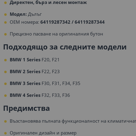
Директен, бърз и лесен монтаж
Модел:
Дълъг
OEM номера:
64119287342 / 64119287344
Прецизно пасване на оригиналния бутон
Подходящо за следните модели
BMW 1 Series
F20, F21
BMW 2 Series
F22, F23
BMW 3 Series
F30, F31, F34, F35
BMW 4 Series
F32, F33, F36
Предимства
Възстановява пълната функционалност на климатичнат
Оригинален дизайн и размер