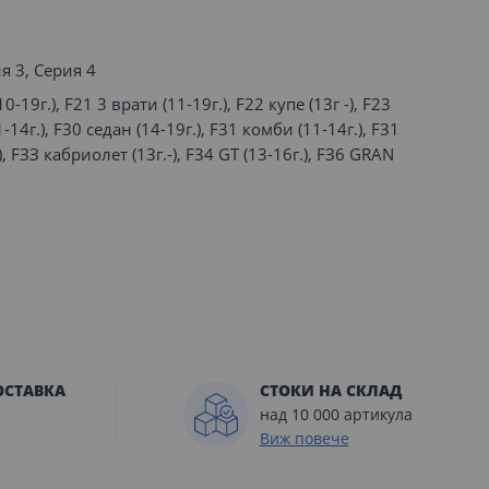
я 3, Серия 4
0-19г.), F21 3 врати (11-19г.), F22 купе (13г -), F23
-14г.), F30 седан (14-19г.), F31 комби (11-14г.), F31
), FЗЗ кабриолет (13г.-), F34 GТ (13-16г.), FЗ6 GRAN
ОСТАВКА
СТОКИ НА СКЛАД
над 10 000 артикула
Виж повече