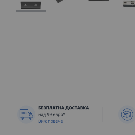
Преминете
към
началото
на
галерия
със
снимки
БЕЗПЛАТНА ДОСТАВКА
над 99 евро*
Виж повече