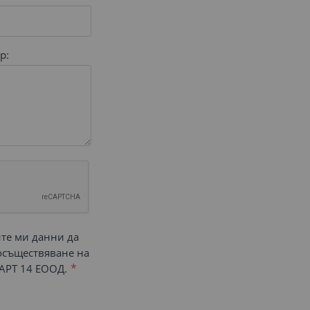
р:
ите ми данни да
 осъществяване на
АРТ 14 ЕООД.