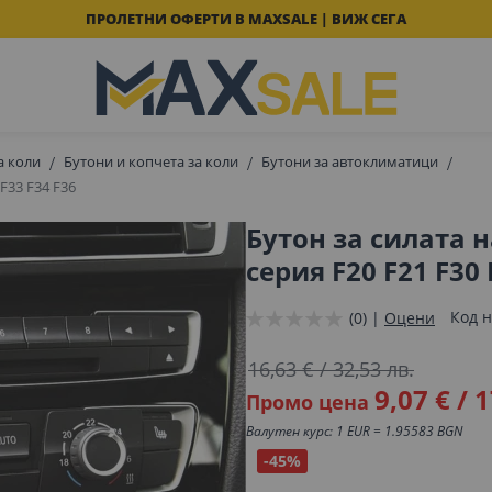
ПРОЛЕТНИ ОФЕРТИ В MAXSALE | ВИЖ СЕГА
а коли
Бутони и копчета за коли
Бутони за автоклиматици
 F33 F34 F36
Бутон за силата 
серия F20 F21 F30 
Код н
(0) |
Оцени
16,63 €
/
32,53 лв.
9,07 €
/
1
Промо цена
Валутен курс: 1 EUR = 1.95583 BGN
-45%