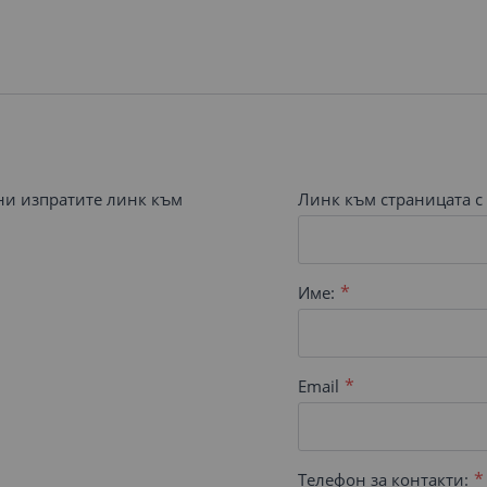
 ни изпратите линк към
Линк към страницата с 
Име:
Email
Телефон за контакти: