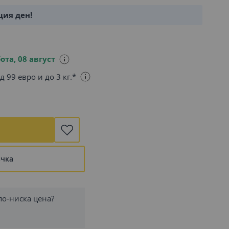
щия ден!
ота, 08 август
д 99 евро и до 3 кг.*
ъчка
по-ниска цена?