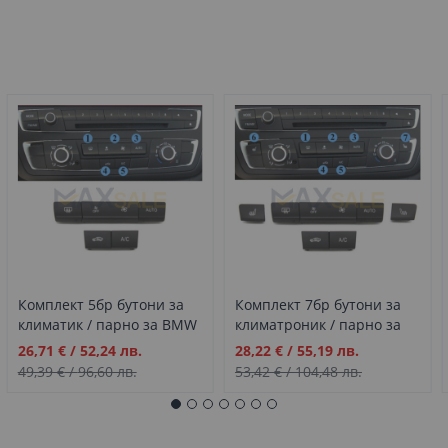
Комплект 5бр бутони за
Комплект 7бр бутони за
климатик / парно за BMW
климатроник / парно за
1 2 3 4 серия F20 F21 F30
BMW 1 2 3 4 серия F20 F21
Промо
Промо
26,71 €
/
52,24 лв.
28,22 €
/
55,19 лв.
F31 F34 F36 F87
F30 F31 F34 F36 F87
цена
цена
49,39 €
/
96,60 лв.
53,42 €
/
104,48 лв.