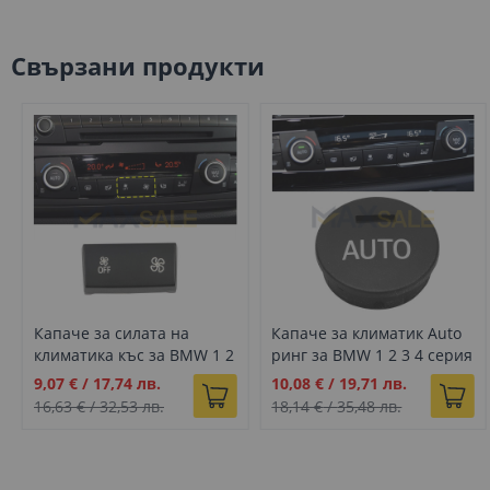
Свързани продукти
Капаче за силата на
Капаче за климатик Auto
климатика къс за BMW 1 2
ринг за BMW 1 2 3 4 серия
3 4 серия F20 F21 F30 F31
F20 F21 F22 F23 F30 F31 F32
Промо
Промо
9,07 €
/
17,74 лв.
10,08 €
/
19,71 лв.
F32 F33 F34 F36
F33 F34 F35 F36
цена
цена
16,63 €
/
32,53 лв.
18,14 €
/
35,48 лв.