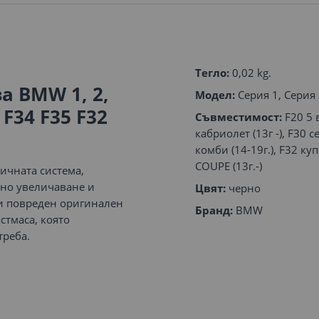
Тегло:
0,02 kg.
а BMW 1, 2,
Модел:
Серия 1, Серия 
 F34 F35 F32
Съвместимост:
F20 5 в
кабриолет (13г -), F30 се
комби (14-19г.), F32 куп
COUPE (13г.-)
ичната система,
есно увеличаване и
Цвят:
черно
ли повреден оригинален
Бранд:
BMW
стмаса, която
треба.