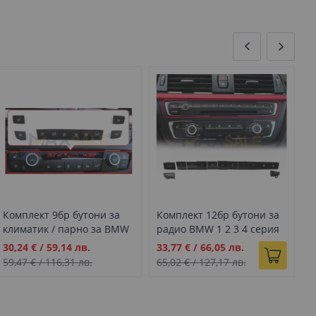
Комплект 9бр бутони за
Комплект 12бр бутони за
Б
климатик / парно за BMW
радио BMW 1 2 3 4 серия
ч
1 2 3 4 серия F20 F21 F30
F20 F21 F30 F31 F34 F36 F87
с
Промо
Промо
П
30,24 €
/
59,14 лв.
33,77 €
/
66,05 лв.
1
F31 F34 F36 F87
F
цена
цена
ц
59,47 €
/
116,31 лв.
65,02 €
/
127,17 лв.
2