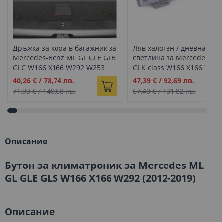
Дръжка за кора в багажник за
Ляв халоген / дневна
Mercedes-Benz ML GL GLE GLB
светлина за Mercedes ML
GLC W166 X166 W292 W253
GLK class W166 X166 X204
W247
Промо
Промо
40,26 €
/
78,74 лв.
47,39 €
/
92,69 лв.
цена
цена
71,93 €
/
140,68 лв.
67,40 €
/
131,82 лв.
Описание
Бутон за климатроник за Mercedes ML
GL GLE GLS W166 X166 W292 (2012-2019)
Описание