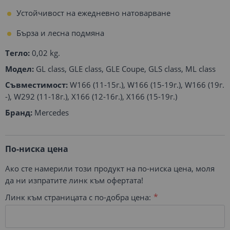
Устойчивост на ежедневно натоварване
Бърза и лесна подмяна
Тегло:
0,02 kg.
Модел:
GL class, GLE class, GLE Coupe, GLS class, ML class
Съвместимост:
W166 (11-15г.), W166 (15-19г.), W166 (19г.
-), W292 (11-18г.), X166 (12-16г.), X166 (15-19г.)
Бранд:
Mercedes
По-ниска цена
Ако сте намерили този продукт на по-ниска цена, моля
да ни изпратите линк към офертата!
Линк към страницата с по-добра цена: