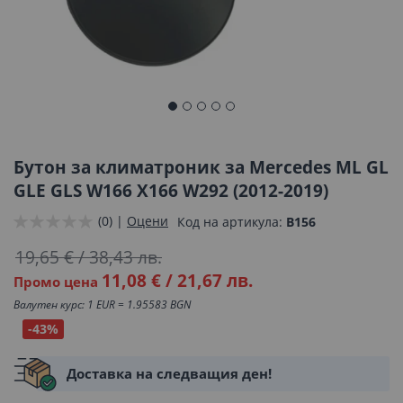
Преминете
към
началото
Бутон за климатроник за Mercedes ML GL
на
GLE GLS W166 X166 W292 (2012-2019)
галерия
(0) |
Оцени
Код на артикула
B156
със
снимки
19,65 €
/
38,43 лв.
11,08 €
/
21,67 лв.
Промо цена
Валутен курс: 1 EUR = 1.95583 BGN
-43%
Доставка на следващия ден!