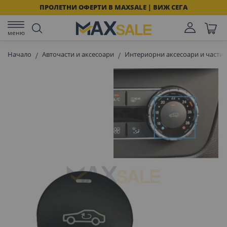
ПРОЛЕТНИ ОФЕРТИ В MAXSALE | ВИЖ СЕГА
меню
Начало
Авточасти и аксесоари
Интериорни аксесоари и части 
Преминете
към
края
на
галерията
на
изображенията