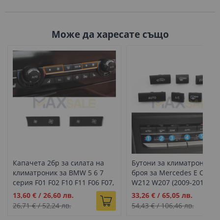
Може да харесате също
Капачета 2бр за силата на
Бутони за климатроник 7
климатроник за BMW 5 6 7
броя за Mercedes E Class
серия F01 F02 F10 F11 F06 F07,
W212 W207 (2009-2016)
дълги
Промо
Промо
13,60 €
/
26,60 лв.
33,26 €
/
65,05 лв.
цена
цена
26,71 €
/
52,24 лв.
54,43 €
/
106,46 лв.