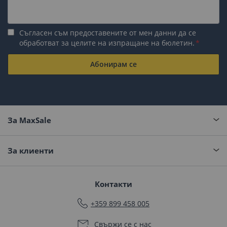
Съгласен съм предоставените от мен данни да се
обработват за целите на изпращане на бюлетин.
Абонирам се
За MaxSale
За клиенти
Контакти
+359 899 458 005
Свържи се с нас