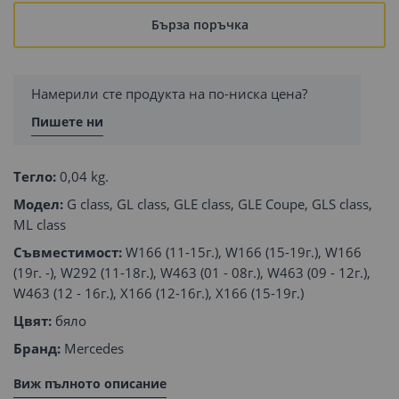
Бърза поръчка
Намерили сте продукта на по-ниска цена?
Пишете ни
Тегло:
0,04 kg.
Модел:
G class, GL class, GLE class, GLE Coupe, GLS class,
ML class
Съвместимост:
W166 (11-15г.), W166 (15-19г.), W166
(19г. -), W292 (11-18г.), W463 (01 - 08г.), W463 (09 - 12г.),
W463 (12 - 16г.), X166 (12-16г.), X166 (15-19г.)
Цвят:
бяло
Бранд:
Mercedes
Виж пълното описание