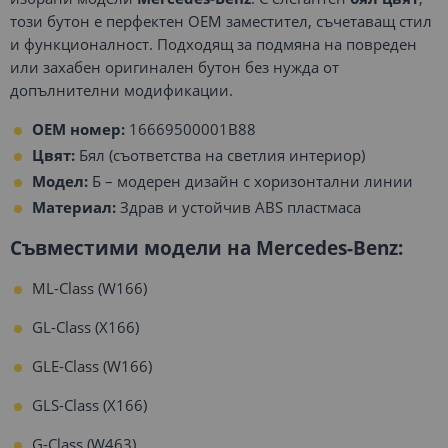
този бутон е перфектен OEM заместител, съчетаващ стил
и функционалност. Подходящ за подмяна на повреден
или захабен оригинален бутон без нужда от
допълнителни модификации.
OEM номер:
16669500001B88
Цвят:
Бял (съответства на светлия интериор)
Модел:
Б – модерен дизайн с хоризонтални линии
Материал:
Здрав и устойчив ABS пластмаса
Съвместими модели на Mercedes-Benz:
ML-Class (W166)
GL-Class (X166)
GLE-Class (W166)
GLS-Class (X166)
G-Class (W463)