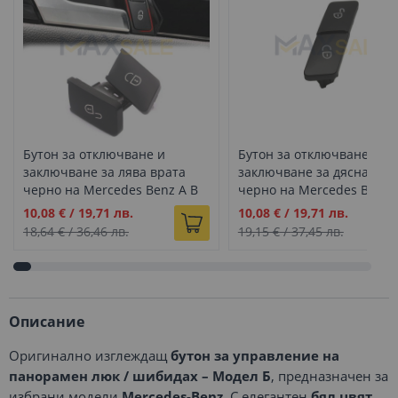
Бутон за отключване и
Бутон за отключване и
заключване за лява врата
заключване за дясна вра
черно на Mercedes Benz A B
черно на Mercedes Benz 
C CLA CLS G E GLK GLE ML
C CLA CLS G E GLK GLE ML
Промо
Промо
10,08 €
/
19,71 лв.
10,08 €
/
19,71 лв.
class
class
цена
цена
18,64 €
/
36,46 лв.
19,15 €
/
37,45 лв.
Описание
Оригинално изглеждащ
бутон за управление на
панорамен люк / шибидах – Модел Б
, предназначен за
избрани модели
Mercedes-Benz
. С елегантен
бял цвят
,