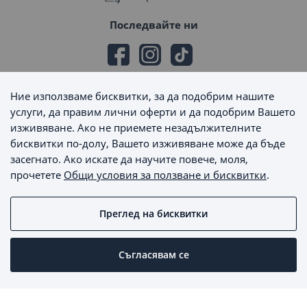
Последвайте ни
Ние използваме бисквитки, за да подобрим нашите
Начини на плащане
услуги, да правим лични оферти и да подобрим Вашето
изживяване. Ако не приемете незадължителните
бисквитки по-долу, Вашето изживяване може да бъде
засегнато. Ако искате да научите повече, моля,
прочетете
Общи условия за ползване и бисквитки
.
Начини на доставка
Преглед на бисквитки
MaxSale © 2026 - Всички права запазени
Съгласявам се
Пишете ни
Онлайн магазин от