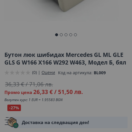
Преминете
към
началото
Бутон люк шибидах Mercedes GL ML GLE
на
GLS G W166 X166 W292 W463, Модел Б, бял
галерия
(0) |
Оцени
Код на артикула
BL009
със
снимки
36,33 €
/
71,06 лв.
26,33 €
/
51,50 лв.
Промо цена
Валутен курс: 1 EUR = 1.95583 BGN
-27%
Доставка на следващия ден!