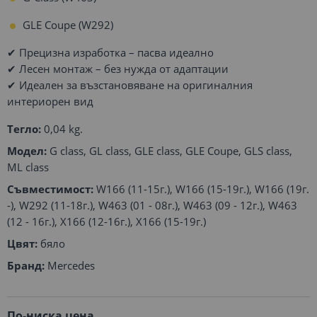
GLE Coupe (W292)
✔ Прецизна изработка – пасва идеално
✔ Лесен монтаж – без нужда от адаптации
✔ Идеален за възстановяване на оригиналния
интериорен вид
Тегло:
0,04 kg.
Модел:
G class, GL class, GLE class, GLE Coupe, GLS class,
ML class
Съвместимост:
W166 (11-15г.), W166 (15-19г.), W166 (19г.
-), W292 (11-18г.), W463 (01 - 08г.), W463 (09 - 12г.), W463
(12 - 16г.), X166 (12-16г.), X166 (15-19г.)
Цвят:
бяло
Бранд:
Mercedes
По-ниска цена