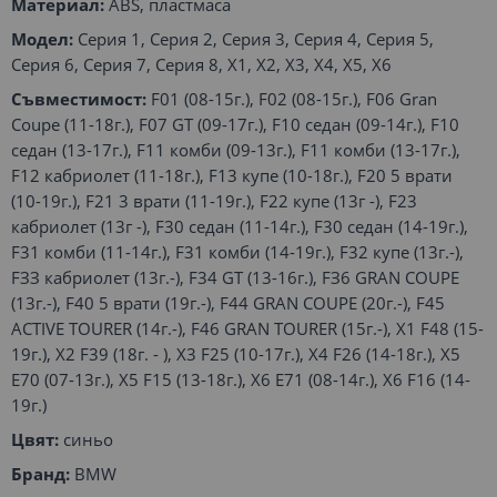
Материал:
ABS, пластмаса
Модел:
Серия 1, Серия 2, Серия 3, Серия 4, Серия 5,
Серия 6, Серия 7, Серия 8, X1, X2, X3, X4, X5, X6
Съвместимост:
F01 (08-15г.), F02 (08-15г.), F06 Gran
Coupe (11-18г.), F07 GT (09-17г.), F10 седан (09-14г.), F10
седан (13-17г.), F11 комби (09-13г.), F11 комби (13-17г.),
F12 кабриолет (11-18г.), F13 купе (10-18г.), F20 5 врати
(10-19г.), F21 3 врати (11-19г.), F22 купе (13г -), F23
кабриолет (13г -), F30 седан (11-14г.), F30 седан (14-19г.),
F31 комби (11-14г.), F31 комби (14-19г.), F32 купе (13г.-),
FЗЗ кабриолет (13г.-), F34 GТ (13-16г.), FЗ6 GRAN COUPE
(13г.-), F40 5 врати (19г.-), F44 GRAN COUPE (20г.-), F45
ACTIVE TOURER (14г.-), F46 GRAN TOURER (15г.-), X1 F48 (15-
19г.), X2 F39 (18г. - ), X3 F25 (10-17г.), X4 F26 (14-18г.), X5
E70 (07-13г.), X5 F15 (13-18г.), X6 E71 (08-14г.), X6 F16 (14-
19г.)
Цвят:
синьо
Бранд:
BMW