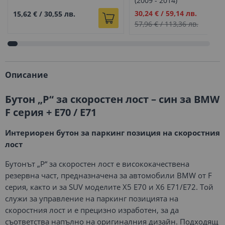
(2009 - 2014)
Промо
30,24 €
/
59,14 лв.
15,62 €
/
30,55 лв.
цена
57,96 €
/
113,36 лв.
Описание
Бутон „P“ за скоростен лост – син за BMW
F серия + E70 / E71
Интериорен бутон за паркинг позиция на скоростния
лост
Бутонът „P“ за скоростен лост е висококачествена
резервна част, предназначена за автомобили BMW от F
серия, както и за SUV моделите X5 E70 и X6 E71/E72. Той
служи за управление на паркинг позицията на
скоростния лост и е прецизно изработен, за да
съответства напълно на оригиналния дизайн. Подходящ