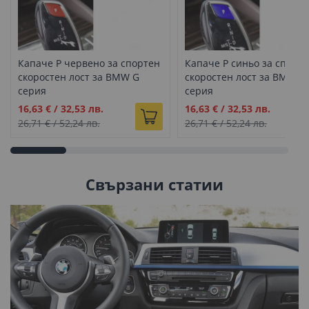
Капаче P червено за спортен
Капаче P синьо за спорт
скоростен лост за BMW G
скоростен лост за BMW G
серия
серия
Промо
Промо
16,63 €
/
32,53 лв.
16,63 €
/
32,53 лв.
цена
цена
26,71 €
/
52,24 лв.
26,71 €
/
52,24 лв.
Свързани статии