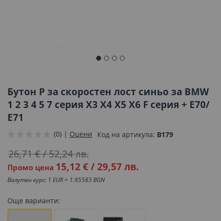
Преминете
към
началото
Бутон P за скоростен лост синьо за BMW
на
1 2 3 4 5 7 серия X3 X4 X5 X6 F серия + E70/
галерия
Е71
със
снимки
(0) |
Оцени
Код на артикула
B179
26,71 €
/
52,24 лв.
15,12 €
/
29,57 лв.
Промо цена
Валутен курс: 1 EUR = 1.95583 BGN
Още варианти: