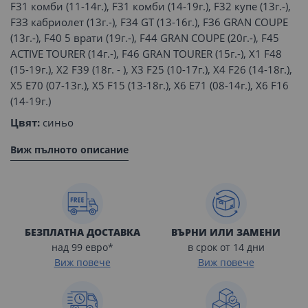
F31 комби (11-14г.), F31 комби (14-19г.), F32 купе (13г.-),
FЗЗ кабриолет (13г.-), F34 GТ (13-16г.), FЗ6 GRAN COUPE
(13г.-), F40 5 врати (19г.-), F44 GRAN COUPE (20г.-), F45
ACTIVE TOURER (14г.-), F46 GRAN TOURER (15г.-), X1 F48
(15-19г.), X2 F39 (18г. - ), X3 F25 (10-17г.), X4 F26 (14-18г.),
X5 E70 (07-13г.), X5 F15 (13-18г.), X6 E71 (08-14г.), X6 F16
(14-19г.)
Цвят:
синьо
Виж пълното описание
БЕЗПЛАТНА ДОСТАВКА
ВЪРНИ ИЛИ ЗАМЕНИ
над 99 евро*
в срок от 14 дни
Виж повече
Виж повече