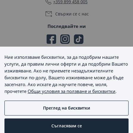
+359 899 458 005
Свържи се с нас
Последвайте ни
Ние използваме бисквитки, за да подобрим нашите
Начини на плащане
услуги, да правим лични оферти и да подобрим Вашето
изживяване. Ако не приемете незадължителните
бисквитки по-долу, Вашето изживяване може да бъде
засегнато. Ако искате да научите повече, моля,
прочетете
Общи условия за ползване и бисквитки
.
Начини на доставка
Преглед на бисквитки
MaxSale © 2026 - Всички права запазени
Съгласявам се
Пишете ни