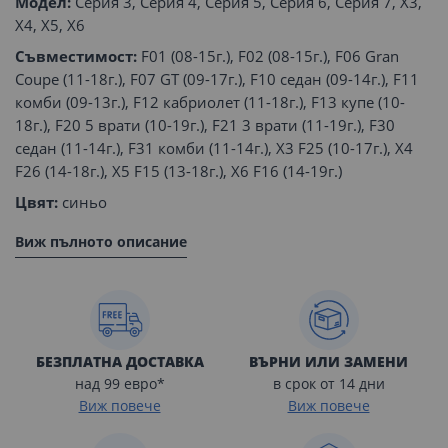
Модел:
Серия 3, Серия 4, Серия 5, Серия 6, Серия 7, X3,
X4, X5, X6
Съвместимост:
F01 (08-15г.), F02 (08-15г.), F06 Gran
Coupe (11-18г.), F07 GT (09-17г.), F10 седан (09-14г.), F11
комби (09-13г.), F12 кабриолет (11-18г.), F13 купе (10-
18г.), F20 5 врати (10-19г.), F21 3 врати (11-19г.), F30
седан (11-14г.), F31 комби (11-14г.), X3 F25 (10-17г.), X4
F26 (14-18г.), X5 F15 (13-18г.), X6 F16 (14-19г.)
Цвят:
синьо
Виж пълното описание
БЕЗПЛАТНА ДОСТАВКА
ВЪРНИ ИЛИ ЗАМЕНИ
над 99 евро*
в срок от 14 дни
Виж повече
Виж повече