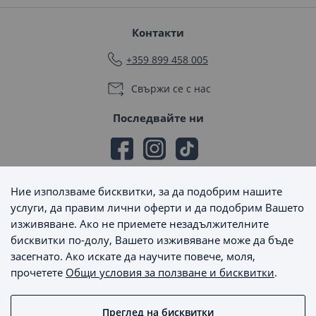
Контакти
+359 899 458 005
Свържи се с нас
Последвайте ни
Ние използваме бисквитки, за да подобрим нашите
Начини на плащане
услуги, да правим лични оферти и да подобрим Вашето
изживяване. Ако не приемете незадължителните
бисквитки по-долу, Вашето изживяване може да бъде
засегнато. Ако искате да научите повече, моля,
прочетете
Общи условия за ползване и бисквитки
.
Начини на доставка
Преглед на бисквитки