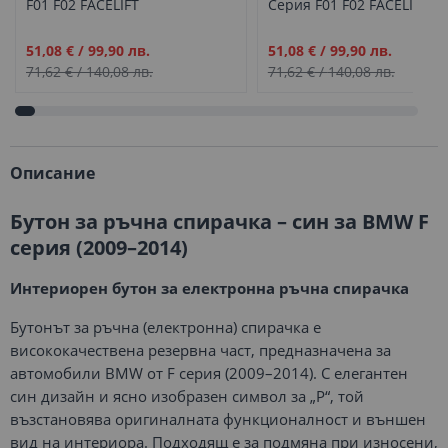
F01 F02 FACELIFT
Серия F01 F02 FACELIFT
Промо
Промо
51,08 €
/
99,90 лв.
51,08 €
/
99,90 лв.
цена
цена
71,62 €
/
140,08 лв.
71,62 €
/
140,08 лв.
Описание
Бутон за ръчна спирачка – син за BMW F
серия (2009–2014)
Интериорен бутон за електронна ръчна спирачка
Бутонът за ръчна (електронна) спирачка е
висококачествена резервна част, предназначена за
автомобили BMW от F серия (2009–2014). С елегантен
син дизайн и ясно изобразен символ за „P“, той
възстановява оригиналната функционалност и външен
вид на интериора. Подходящ е за подмяна при износени,