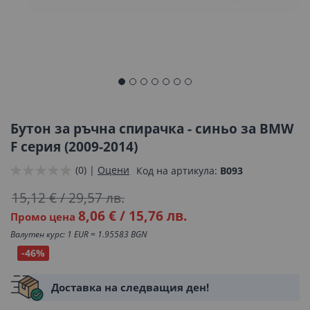
Преминете
към
началото
Бутон за ръчна спирачка - синьо за BMW
на
F серия (2009-2014)
галерия
(0) |
Оцени
Код на артикула
B093
със
снимки
15,12 €
/
29,57 лв.
8,06 €
/
15,76 лв.
Промо цена
Валутен курс: 1 EUR = 1.95583 BGN
-46%
Доставка на следващия ден!