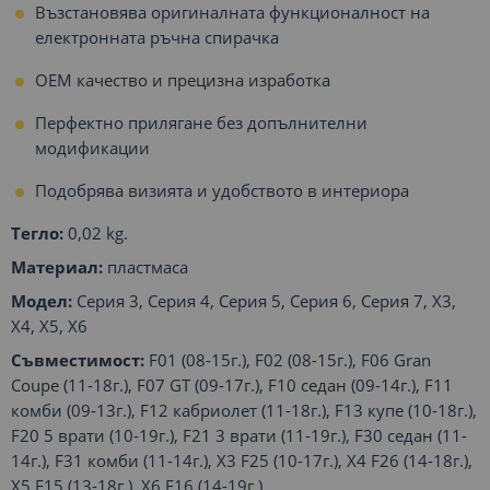
Възстановява оригиналната функционалност на
електронната ръчна спирачка
OEM качество и прецизна изработка
Перфектно прилягане без допълнителни
модификации
Подобрява визията и удобството в интериора
Тегло:
0,02 kg.
Материал:
пластмаса
Модел:
Серия 3, Серия 4, Серия 5, Серия 6, Серия 7, X3,
X4, X5, X6
Съвместимост:
F01 (08-15г.), F02 (08-15г.), F06 Gran
Coupe (11-18г.), F07 GT (09-17г.), F10 седан (09-14г.), F11
комби (09-13г.), F12 кабриолет (11-18г.), F13 купе (10-18г.),
F20 5 врати (10-19г.), F21 3 врати (11-19г.), F30 седан (11-
14г.), F31 комби (11-14г.), X3 F25 (10-17г.), X4 F26 (14-18г.),
X5 F15 (13-18г.), X6 F16 (14-19г.)