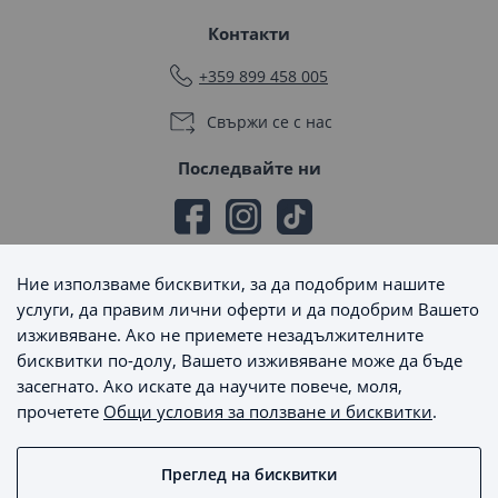
Контакти
+359 899 458 005
Свържи се с нас
Последвайте ни
Ние използваме бисквитки, за да подобрим нашите
Начини на плащане
услуги, да правим лични оферти и да подобрим Вашето
изживяване. Ако не приемете незадължителните
бисквитки по-долу, Вашето изживяване може да бъде
засегнато. Ако искате да научите повече, моля,
прочетете
Общи условия за ползване и бисквитки
.
Начини на доставка
Преглед на бисквитки