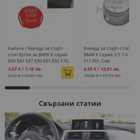
Капаче / бленда за старт-
Бленда за старт-стоп буто
стоп бутон за BMW E-серия
BMW F Серия 3 5 7 X F30 
E60 E61 E87 E90 E91 E92 Е70,
F11 F01, Сив
Червен
Промо
Промо
3,67 €
/
7,18 лв.
6,55 €
/
12,81 лв.
цена
цена
6,55 €
/
12,81 лв.
10,08 €
/
19,71 лв.
Свързани статии