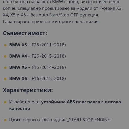
стоп бутона на вашето BMW с ново, висококачествено
копче. Специално проектирано за модели от F-серия X3,
X4, X5 и X6 – без Auto Start/Stop OFF функция.
Гарантирано прилягане и оригинална визия.
Съвместимост:
BMW X3
– F25 (2011–2018)
BMW X4
– F26 (2015–2018)
BMW X5
– F15 (2014–2018)
BMW X6
– F16 (2015–2018)
Характеристики:
Изработено от
устойчива ABS пластмаса с високо
качество
Цвят
: червен с бял надпис „START STOP ENGINE“