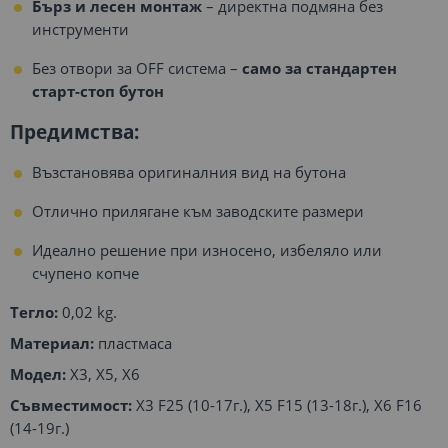
Бърз и лесен монтаж
– директна подмяна без
инструменти
Без отвори за OFF система –
само за стандартен
старт-стоп бутон
Предимства:
Възстановява оригиналния вид на бутонa
Отлично прилягане към заводските размери
Идеално решение при износено, избеляло или
счупено копче
Тегло:
0,02 kg.
Материал:
пластмаса
Модел:
X3, X5, X6
Съвместимост:
X3 F25 (10-17г.), X5 F15 (13-18г.), X6 F16
(14-19г.)