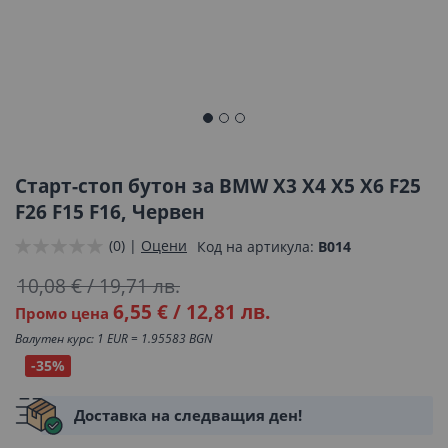
Преминете
към
началото
Старт-стоп бутон за BMW X3 X4 X5 X6 F25
на
F26 F15 F16, Червен
галерия
(0) |
Оцени
Код на артикула
B014
със
снимки
10,08 €
/
19,71 лв.
6,55 €
/
12,81 лв.
Промо цена
Валутен курс: 1 EUR = 1.95583 BGN
-35%
Доставка на следващия ден!