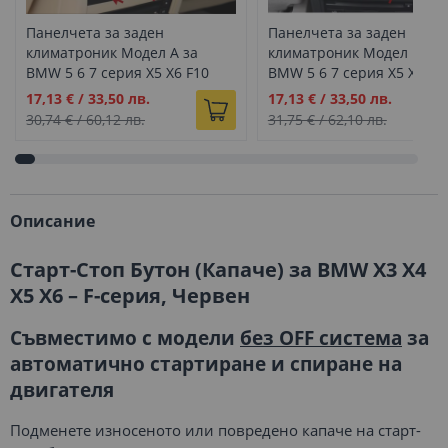
Панелчета за заден
Панелчета за заден
климатроник Модел А за
климатроник Модел B за
BMW 5 6 7 серия X5 X6 F10
BMW 5 6 7 серия X5 X6 F1
F11 F06 F07 F01 F02 F15 (2010-
F11 F06 F07 F01 F02 F15 (2
Промо
Промо
17,13 €
/
33,50 лв.
17,13 €
/
33,50 лв.
2019)
2019)
цена
цена
30,74 €
/
60,12 лв.
31,75 €
/
62,10 лв.
Описание
Старт-Стоп Бутон (Капаче) за BMW X3 X4
X5 X6 – F-серия, Червен
Съвместимо с модели
без OFF система
за
автоматично стартиране и спиране на
двигателя
Подменете износеното или повредено капаче на старт-