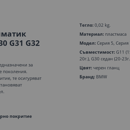
Тегло:
0,02 kg.
иматик
Материал:
пластмаса
30 G31 G32
Модел:
Серия 5, Серия
Съвместимост:
G11 (15
20г.), G30 седан (20-23г.
редназначени за
Цвят:
черен гланц
е поколения.
Бранд:
BMW
итие, те осигуряват
становяват
л.
ерно покритие