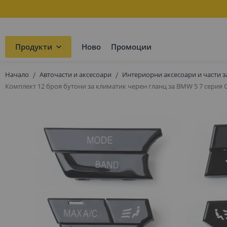
Продукти
Ново
Промоции
Начало
Авточасти и аксесоари
Интериорни аксесоари и части з
Комплект 12 броя бутони за климатик черен гланц за BMW 5 7 серия G
Преминете
към
края
на
галерията
на
изображенията