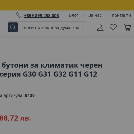
Блог
За нас
Контакти
+359 899 458 005
 бутони за климатик черен
серия G30 G31 G32 G11 G12
а артикула
B130
88,72 лв.