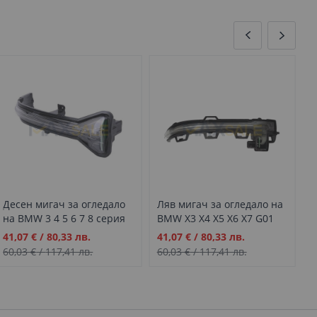
Десен мигач за огледало
Ляв мигач за огледало на
Д
на BMW 3 4 5 6 7 8 серия
BMW X3 X4 X5 X6 X7 G01
н
G30 G38 GT G11 (2016+)
G02 G05 G06 G07
G
Промо
Промо
П
41,07 €
/
80,33 лв.
41,07 €
/
80,33 лв.
4
цена
цена
ц
60,03 €
/
117,41 лв.
60,03 €
/
117,41 лв.
6