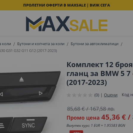
ПРОЛЕТНИ ОФЕРТИ В MAXSALE | ВИЖ СЕГА
а коли
Бутони и копчета за коли
Бутони за автоклиматици
30 G31 G32 G11 G12 (2017-2023)
Комплект 12 броя
гланц за BMW 5 7 
(2017-2023)
Код н
(0) |
Оцени
85,68 €
/
167,58 лв.
45,36 €
/
Промо цена
Валутен курс: 1 EUR = 1.95583 BGN