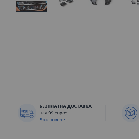
Преминете
към
началото
на
галерия
със
снимки
БЕЗПЛАТНА ДОСТАВКА
над 99 евро*
Виж повече