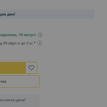
щия ден!
еделник, 10 август
д 99 евро и до 3 кг.*
ъчка
по-ниска цена?