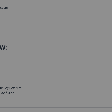
изия
W:
ни бутони –
омобила.