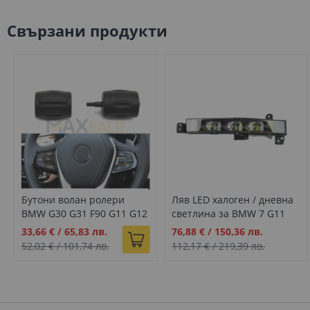
Свързани продукти
Бутони волан ролери
Ляв LED халоген / дневна
BMW G30 G31 F90 G11 G12
светлина за BMW 7 G11
G32 G01 G02 G08 G97 G98
G12 (15-19)
Промо
Промо
33,66 €
/
65,83 лв.
76,88 €
/
150,36 лв.
цена
цена
52,02 €
/
101,74 лв.
112,17 €
/
219,39 лв.