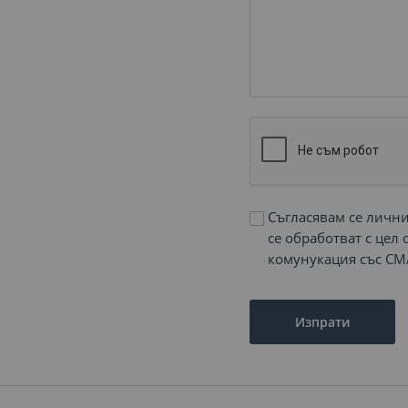
Съгласявам се личн
се обработват с цел
комунукация със СМ
Изпрати