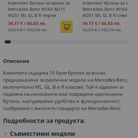
Комплект бутони за волан за
Комплект бутони за волан
Mercedes-Benz W164 W215
Mercedes-Benz W164 W21
W251 ML GL B R черни
W251 ML GL B R сиви
Промо
Промо
34,17 €
/
66,83 лв.
34,17 €
/
66,83 лв.
цена
цена
52,53 €
/
102,74 лв.
52,53 €
/
102,74 лв.
Описание
Комплекта съдържа 10 броя бутони за волан,
предназначени за различни модели на Mercedes-Benz,
включително ML, GL, B и R класове. Той е идеален за
подмяна на износените или повредени оригинални
бутони, осигурявайки удобство и функционалност,
съобразени с високите стандарти на Mercedes-Benz.
Подробности за продукта:
Съвместими модели