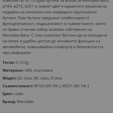
Комплектът от 10 броя бутони за волан за Mercedes-Benz
в164, в215, в251 в сивият цвят е идеалното решение за
подмяна на износени или повредени оригинални
бутони. Тези бутони предлагат комбинация от
функционалност, издръжливост и съвместимост, което
ги прави отличен избор за всеки собственик на
Mercedes-Benz. С този комплект бутони ще се насладите
на лесен и удобен достъп до основните функции на
автомобила, повишавайки комфорта и безопасността
при шофиране.
Тегло:
0,10 kg.
Материал:
ABS, пластмаса
Модел:
GL class, ML class, R class
Съвместимост:
W164 (05-09г.), W251 (06-14г.)
Цвят:
сиво
Бранд:
Mercedes