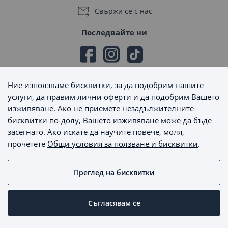
Свържи се с нас
Последвайте ни
Ние използваме бисквитки, за да подобрим нашите
Начини на плащане
услуги, да правим лични оферти и да подобрим Вашето
изживяване. Ако не приемете незадължителните
бисквитки по-долу, Вашето изживяване може да бъде
засегнато. Ако искате да научите повече, моля,
прочетете
Общи условия за ползване и бисквитки
.
Начини на доставка
Преглед на бисквитки
MaxSale © 2026 - Всички права запазени
Съгласявам се
Пишете ни
Онлайн магазин от