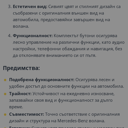
Естетичен вид:
Сивият цвят и стилният дизайн са
съобразени с оригиналния външен вид на
автомобила, предоставяйки завършен вид на
волана.
Функционалност:
Комплектът бутони осигурява
лесно управление на различни функции, като аудио
настройки, телефонни обаждания и навигация, без
да отклонявате вниманието си от пътя.
Предимства:
Подобрена функционалност:
Осигурява лесен и
удобен достъп до основните функции на автомобила.
Трайност:
Устойчивост на ежедневно износване,
запазвайки своя вид и функционалност за дълго
време.
Съвместимост:
Точно съответствие с оригиналния
дизайн и структура на Mercedes-Benz волана.
Естетика:
Сивият цвят придава стилен и модерен вид