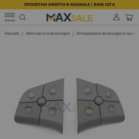
ПРОЛЕТНИ ОФЕРТИ В MAXSALE | ВИЖ СЕГА
меню
Начало
Авточасти и аксесоари
Интериорни аксесоари и части 
Преминете
към
края
на
галерията
на
изображенията