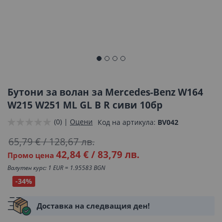
Преминете
към
началото
Бутони за волан за Mercedes-Benz W164
на
W215 W251 ML GL B R сиви 10бр
галерия
(0) |
Оцени
Код на артикула
BV042
със
снимки
65,79 €
/
128,67 лв.
42,84 €
/
83,79 лв.
Промо цена
Валутен курс: 1 EUR = 1.95583 BGN
-34%
Доставка на следващия ден!