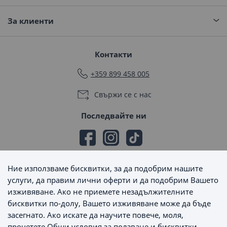
За клиенти
Контакти
+359 899 458 005
Свържи се с нас
Последвайте ни
Ние използваме бисквитки, за да подобрим нашите
Начини на плащане
услуги, да правим лични оферти и да подобрим Вашето
изживяване. Ако не приемете незадължителните
бисквитки по-долу, Вашето изживяване може да бъде
засегнато. Ако искате да научите повече, моля,
прочетете
Общи условия за ползване и бисквитки
.