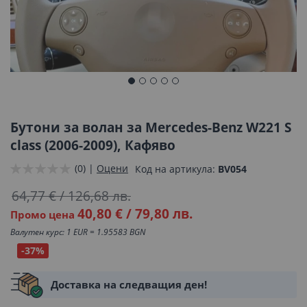
Преминете
към
началото
Бутони за волан за Mercedes-Benz W221 S
на
class (2006-2009), Кафяво
галерия
(0) |
Оцени
Код на артикула
BV054
със
снимки
64,77 €
/
126,68 лв.
40,80 €
/
79,80 лв.
Промо цена
Валутен курс: 1 EUR = 1.95583 BGN
-37%
Доставка на следващия ден!