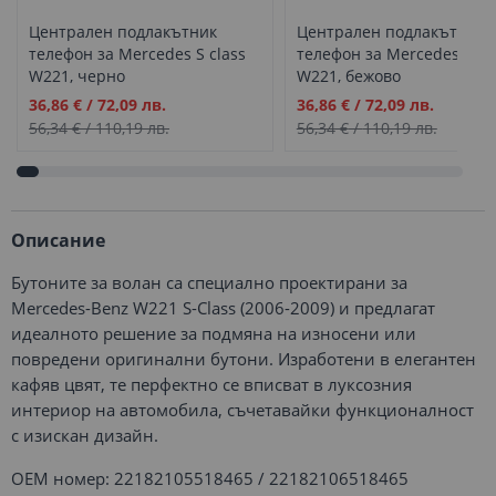
Централен подлакътник
Централен подлакътник
телефон за Mercedes S class
телефон за Mercedes S cl
W221, черно
W221, бежово
Промо
Промо
36,86 €
/
72,09 лв.
36,86 €
/
72,09 лв.
цена
цена
56,34 €
/
110,19 лв.
56,34 €
/
110,19 лв.
Описание
Бутоните за волан са специално проектирани за
Mercedes-Benz W221 S-Class (2006-2009) и предлагат
идеалното решение за подмяна на износени или
повредени оригинални бутони. Изработени в елегантен
кафяв цвят, те перфектно се вписват в луксозния
интериор на автомобила, съчетавайки функционалност
с изискан дизайн.
ОЕМ номер: 22182105518465 / 22182106518465