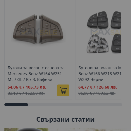
Бутони за волан с основа за
Бутони за волан за Merce
Mercedes-Benz W164 W251
Benz W166 W218 W213 W
ML / GL / B / R, Кафеви
W292 Черни
Промо
Промо
54,06 €
/
105,73 лв.
64,77 €
/
126,68 лв.
цена
цена
83,13 €
/
162,59 лв.
96,90 €
/
189,52 лв.
Свързани статии