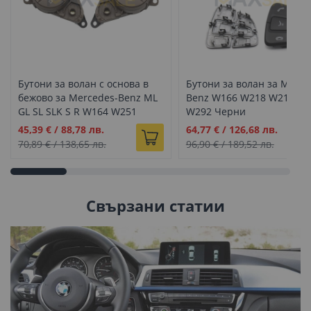
Бутони за волан с основа в
Бутони за волан за Merce
бежово за Mercedes-Benz ML
Benz W166 W218 W213 W
GL SL SLK S R W164 W251
W292 Черни
W219 W230 W171
Промо
Промо
45,39 €
/
88,78 лв.
64,77 €
/
126,68 лв.
цена
цена
70,89 €
/
138,65 лв.
96,90 €
/
189,52 лв.
Свързани статии