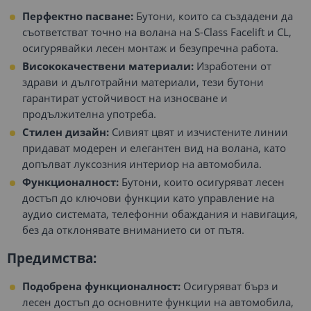
Перфектно пасване:
Бутони, които са създадени да
съответстват точно на волана на S-Class Facelift и CL,
осигурявайки лесен монтаж и безупречна работа.
Висококачествени материали:
Изработени от
здрави и дълготрайни материали, тези бутони
гарантират устойчивост на износване и
продължителна употреба.
Стилен дизайн:
Сивият цвят и изчистените линии
придават модерен и елегантен вид на волана, като
допълват луксозния интериор на автомобила.
Функционалност:
Бутони, които осигуряват лесен
достъп до ключови функции като управление на
аудио системата, телефонни обаждания и навигация,
без да отклонявате вниманието си от пътя.
Предимства:
Подобрена функционалност:
Осигуряват бърз и
лесен достъп до основните функции на автомобила,