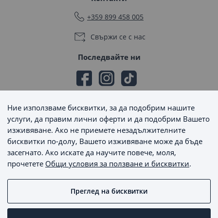
+359 899 458 005
Свържи се с нас
Последвайте ни
Ние използваме бисквитки, за да подобрим нашите
Начини на плащане
услуги, да правим лични оферти и да подобрим Вашето
изживяване. Ако не приемете незадължителните
бисквитки по-долу, Вашето изживяване може да бъде
засегнато. Ако искате да научите повече, моля,
прочетете
Общи условия за ползване и бисквитки
.
Начини на доставка
Преглед на бисквитки