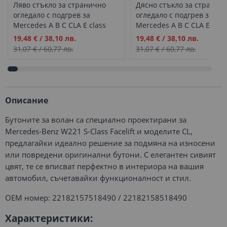
Ляво стъкло за странично
Дясно стъкло за странич
огледало с подгрев за
огледало с подгрев за
Mercedes A B C CLA E class
Mercedes A B C CLA E clas
W176 W246 W204 C117 W212
W176 W246 W204 C117 W
Промо
Промо
19,48 €
/
38,10 лв.
19,48 €
/
38,10 лв.
цена
цена
31,07 €
/
60,77 лв.
31,07 €
/
60,77 лв.
Описание
Бутоните за волан са специално проектирани за
Mercedes-Benz W221 S-Class Facelift и моделите CL,
предлагайки идеално решение за подмяна на износени
или повредени оригинални бутони. С елегантен сивият
цвят, те се вписват перфектно в интериора на вашия
автомобил, съчетавайки функционалност и стил.
ОЕМ номер: 22182157518490 / 22182158518490
Характеристики: