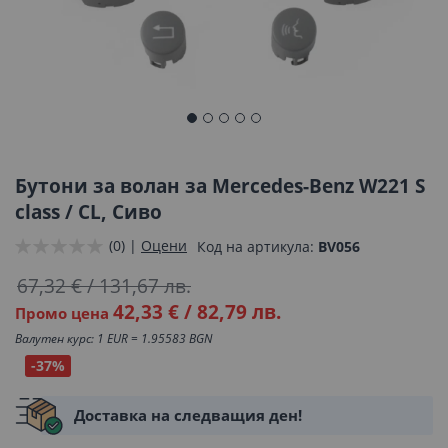
Преминете
към
началото
Бутони за волан за Mercedes-Benz W221 S
на
class / CL, Сиво
галерия
(0) |
Оцени
Код на артикула
BV056
със
снимки
67,32 €
/
131,67 лв.
42,33 €
/
82,79 лв.
Промо цена
Валутен курс: 1 EUR = 1.95583 BGN
-37%
Доставка на следващия ден!