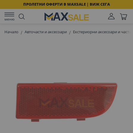
ПРОЛЕТНИ ОФЕРТИ В MAXSALE | ВИЖ СЕГА
меню
Начало
Авточасти и аксесоари
Екстериорни аксесоари и части 
Преминете
към
края
на
галерията
на
изображенията