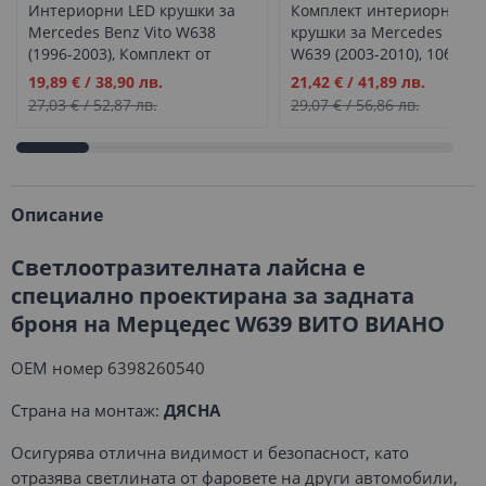
Интериорни LED крушки за
Комплект интериорни LE
Mercedes Benz Vito W638
крушки за Mercedes Benz 
(1996-2003), Комплект от
W639 (2003-2010), 10бр.
10бр.
Промо
Промо
19,89 €
/
38,90 лв.
21,42 €
/
41,89 лв.
цена
цена
27,03 €
/
52,87 лв.
29,07 €
/
56,86 лв.
Описание
Светлоотразителната лайсна е
специално проектирана за задната
броня на Мерцедес W639 ВИТО ВИАНО
OEM номер 6398260540
Страна на монтаж:
ДЯСНА
Осигурява отлична видимост и безопасност, като
отразява светлината от фаровете на други автомобили,