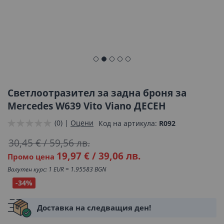
Преминете
към
началото
Светлоотразител за задна броня за
на
Mercedes W639 Vito Viano ДЕСЕН
галерия
(0) |
Оцени
Код на артикула
R092
със
снимки
30,45 €
/
59,56 лв.
19,97 €
/
39,06 лв.
Промо цена
Валутен курс: 1 EUR = 1.95583 BGN
-34%
Доставка на следващия ден!