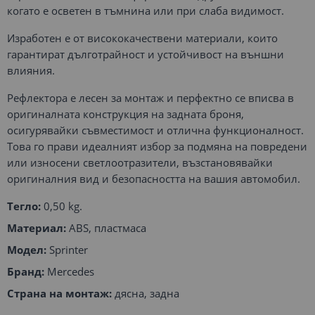
когато е осветен в тъмнина или при слаба видимост.
Изработен е от висококачествени материали, които
гарантират дълготрайност и устойчивост на външни
влияния.
Рефлектора е лесен за монтаж и перфектно се вписва в
оригиналната конструкция на задната броня,
осигурявайки съвместимост и отлична функционалност.
Това го прави идеалният избор за подмяна на повредени
или износени светлоотразители, възстановявайки
оригиналния вид и безопасността на вашия автомобил.
Тегло:
0,50 kg.
Материал:
ABS, пластмаса
Модел:
Sprinter
Бранд:
Mercedes
Страна на монтаж:
дясна, задна