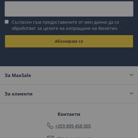
Съгласен съм предоставените от мен данни да се
обработват за целите на изпращане на бюлетин.
Абонирам се
За MaxSale
За клиенти
Контакти
+359 899 458 005