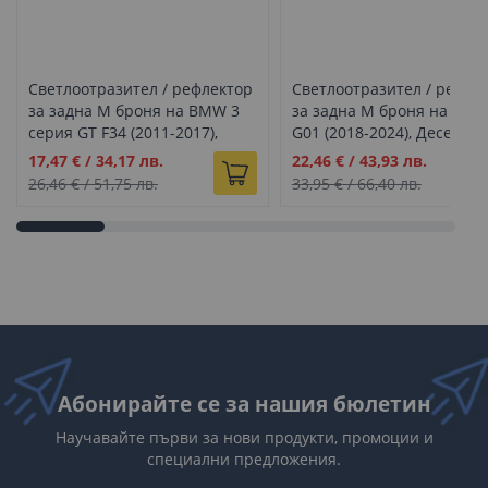
Светлоотразител / рефлектор
Светлоотразител / рефле
за задна M броня на BMW 3
за задна M броня на BMW
серия GT F34 (2011-2017),
G01 (2018-2024), Десен
Десен
Промо
Промо
17,47 €
/
34,17 лв.
22,46 €
/
43,93 лв.
цена
цена
26,46 €
/
51,75 лв.
33,95 €
/
66,40 лв.
Абонирайте се за нашия бюлетин
Научавайте първи за нови продукти, промоции и
специални предложения.