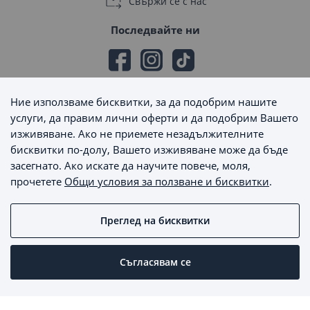
Свържи се с нас
Последвайте ни
Ние използваме бисквитки, за да подобрим нашите
Начини на плащане
услуги, да правим лични оферти и да подобрим Вашето
изживяване. Ако не приемете незадължителните
бисквитки по-долу, Вашето изживяване може да бъде
засегнато. Ако искате да научите повече, моля,
прочетете
Общи условия за ползване и бисквитки
.
Начини на доставка
Преглед на бисквитки
MaxSale © 2026 - Всички права запазени
Съгласявам се
Пишете ни
Онлайн магазин от