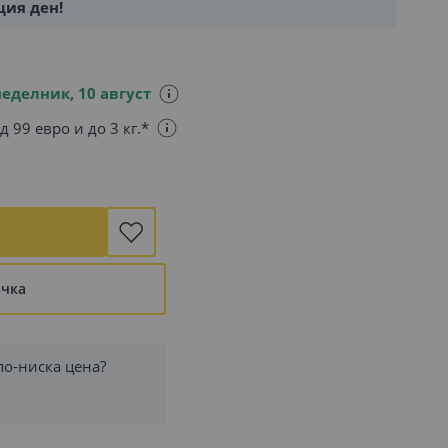
щия ден!
еделник, 10 август
д 99 евро и до 3 кг.*
ъчка
по-ниска цена?