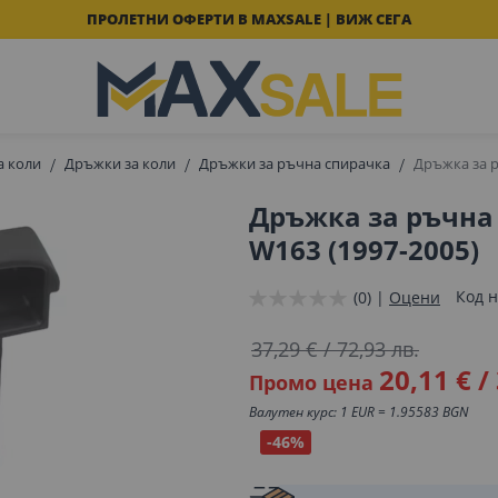
ПРОЛЕТНИ ОФЕРТИ В MAXSALE | ВИЖ СЕГА
а коли
Дръжки за коли
Дръжки за ръчна спирачка
Дръжка за р
Дръжка за ръчна 
W163 (1997-2005)
Код н
(0) |
Оцени
37,29 €
/
72,93 лв.
20,11 €
/
Промо цена
Валутен курс: 1 EUR = 1.95583 BGN
-46%