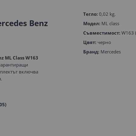
Тегло:
0,02 kg.
rcedes Benz
Модел:
ML class
Съвместимост:
W163 (
Цвят:
черно
Бранд:
Mercedes
z ML Class W163
 гарантиращи
мплектът включва
.
05)