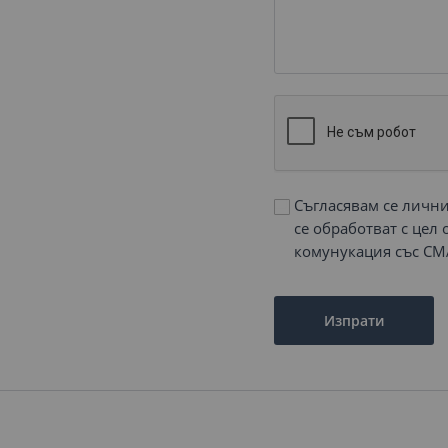
Съгласявам се личн
се обработват с цел
комунукация със СМ
Изпрати