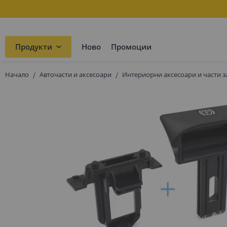
Продукти
Ново
Промоции
Начало
Авточасти и аксесоари
Интериорни аксесоари и части з
Преминете
към
края
на
галерията
на
изображенията