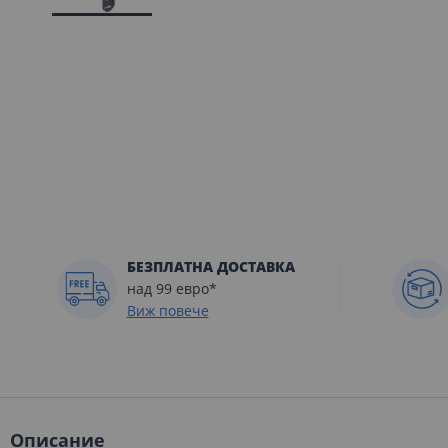
Преминете
към
началото
на
галерия
със
снимки
БЕЗПЛАТНА ДОСТАВКА
над 99 евро*
Виж повече
Описание