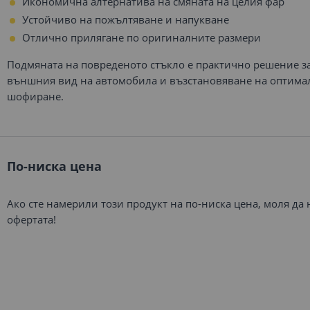
Икономична алтернатива на смяната на целия фар
Устойчиво на пожълтяване и напукване
Отлично прилягане по оригиналните размери
Подмяната на повреденото стъкло е практично решение з
външния вид на автомобила и възстановяване на оптима
шофиране.
По-ниска цена
Ако сте намерили този продукт на по-ниска цена, моля да
офертата!