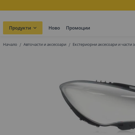
Продукти
Ново
Промоции
Начало
Авточасти и аксесоари
Екстериорни аксесоари и части з
Преминете
към
края
на
галерията
на
изображенията