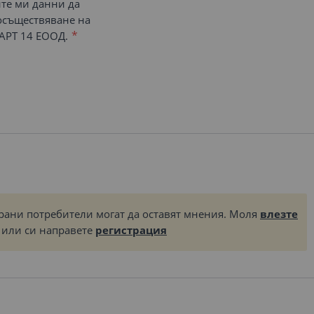
ите ми данни да
 осъществяване на
АРТ 14 ЕООД.
рани потребители могат да оставят мнения. Моля
влезте
или си направете
регистрация