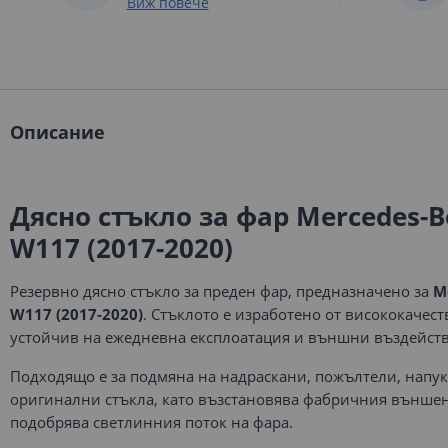
Виж повече
Описание
Дясно стъкло за фар
Mercedes-B
W117 (2017-2020)
Резервно дясно стъкло за преден фар, предназначено за
M
W117 (2017-2020)
. Стъклото е изработено от висококачес
устойчив на ежедневна експлоатация и външни въздейств
Подходящо е за подмяна на надраскани, пожълтели, напу
оригинални стъкла, като възстановява фабричния външен
подобрява светлинния поток на фара.