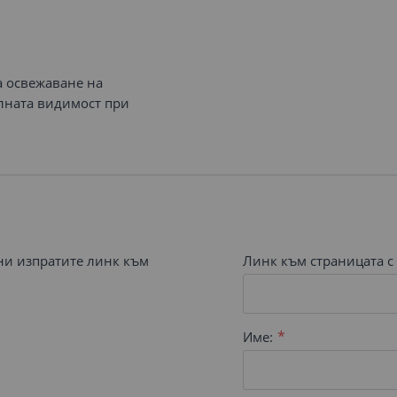
а освежаване на
лната видимост при
 ни изпратите линк към
Линк към страницата с 
Име: