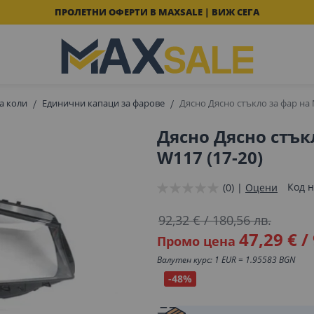
ПРОЛЕТНИ ОФЕРТИ В MAXSALE | ВИЖ СЕГА
а коли
Единични капаци за фарове
Дясно Дясно стъкло за фар на 
Дясно Дясно стък
W117 (17-20)
Код н
(0) |
Оцени
92,32 €
/
180,56 лв.
47,29 €
/
Промо цена
Валутен курс: 1 EUR = 1.95583 BGN
-48%