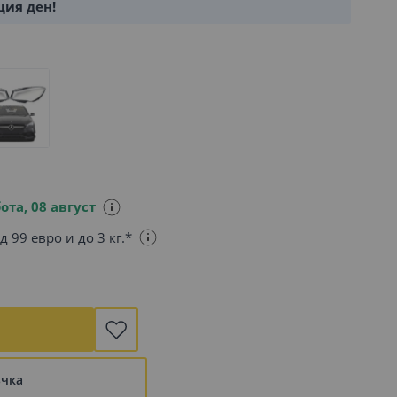
щия ден!
ота, 08 август
д 99 евро и до 3 кг.*
ъчка