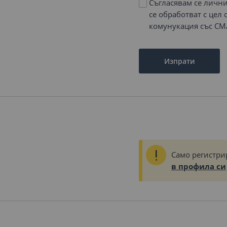
Съгласявам се личн
се обработват с цел
комунукация със СМ
Изпрати
Само регистри
в профила си