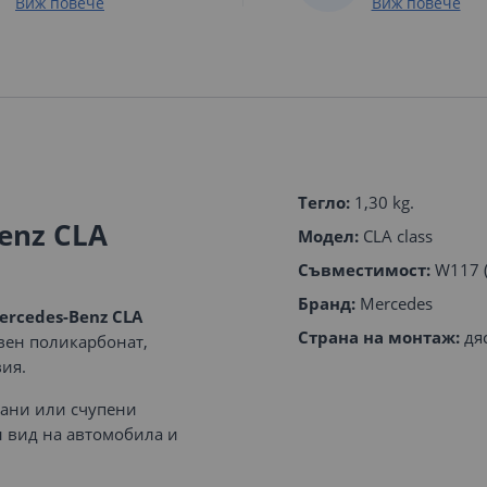
Виж повече
Виж повече
Тегло:
1,30 kg.
enz CLA
Модел:
CLA class
Съвместимост:
W117 (
Бранд:
Mercedes
ercedes-Benz CLA
Страна на монтаж:
дя
твен поликарбонат,
ия.
кани или счупени
 вид на автомобила и