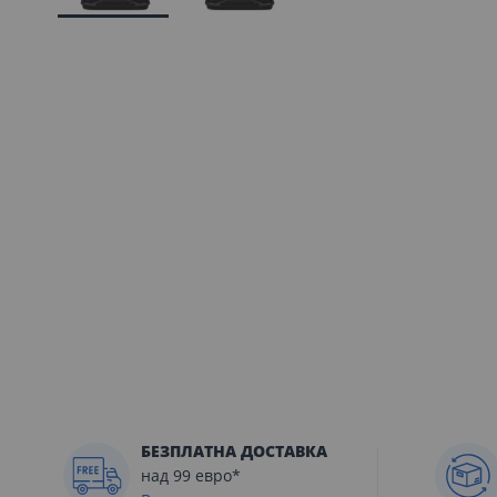
Преминете
към
началото
на
галерия
със
снимки
БЕЗПЛАТНА ДОСТАВКА
над 99 евро*