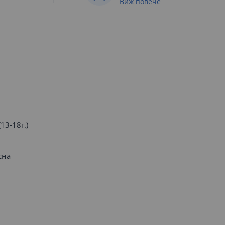
Виж повече
13-18г.)
сна