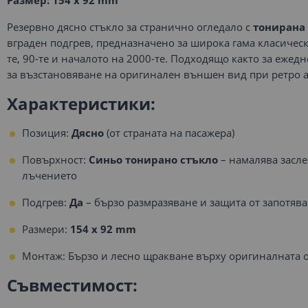
Размер: 154 x 92 mm
Резервно дясно стъкло за странично огледало с
тонирана
вграден подгрев, предназначено за широка гама класичес
те, 90-те и началото на 2000-те. Подходящо както за ежедн
за възстановяване на оригинален външен вид при ретро 
Характеристики:
Позиция:
Дясно
(от страната на пасажера)
Повърхност:
Синьо тонирано стъкло
– намалява засле
лъчението
Подгрев:
Да
– бързо размразяване и защита от запотяв
Размери:
154 x 92 mm
Монтаж: Бързо и лесно щракване върху оригиналната 
Съвместимост: