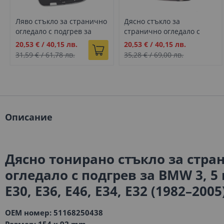
Ляво стъкло за странично
Дясно стъкло за
огледало с подгрев за
странично огледало с
Audi A6 C7 (2011-2015)
подгрев за Audi A6 C7
Промо
Промо
20,53 €
/
40,15 лв.
20,53 €
/
40,15 лв.
(2011-2015)
цена
цена
31,59 €
/
61,78 лв.
35,28 €
/
69,00 лв.
Описание
Дясно тонирано стъкло за стра
огледало с подгрев за BMW 3, 5 
E30, E36, E46, E34, E32 (1982–2005
OEM номер: 51168250438