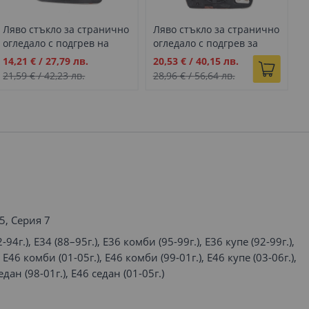
Ляво стъкло за странично
Ляво стъкло за странично
Д
огледало с подгрев на
огледало с подгрев за
с
Audi VW A3 A4 A6 A8 Bora
Audi A3 A4 A5 A6 A8 Q3 8P
п
Промо
Промо
П
14,21 €
/
27,79 лв.
20,53 €
/
40,15 лв.
2
Golf Passat 8L B5 C4 D2 1J
B7 B8 8T C6 D3 8U
A
цена
цена
ц
21,59 €
/
42,23 лв.
28,96 €
/
56,64 лв.
3
3B 3BG
D
5, Серия 7
-94г.), E34 (88–95г.), E36 комби (95-99г.), E36 купе (92-99г.),
 E46 комби (01-05г.), E46 комби (99-01г.), E46 купе (03-06г.),
едан (98-01г.), E46 седан (01-05г.)