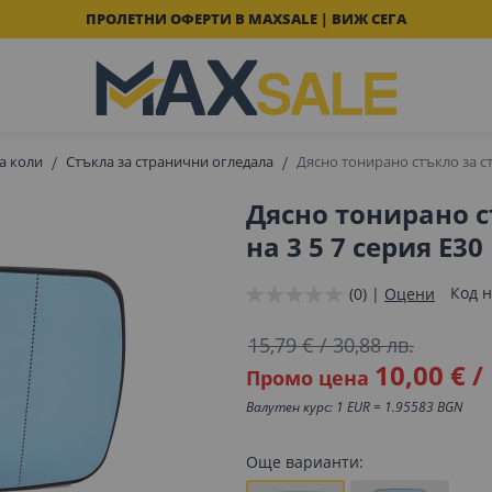
ПРОЛЕТНИ ОФЕРТИ В MAXSALE | ВИЖ СЕГА
а коли
Стъкла за странични огледала
Дясно тонирано стъкло за стр
Дясно тонирано с
на 3 5 7 серия E30
Код н
(0) |
Оцени
15,79 €
/
30,88 лв.
10,00 €
/
Промо цена
Валутен курс: 1 EUR = 1.95583 BGN
Още варианти: