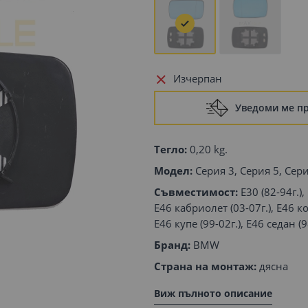
Изчерпан
Уведоми ме п
Тегло:
0,20 kg.
Модел:
Серия 3, Серия 5, Сер
Съвместимост:
E30 (82-94г.),
E46 кабриолет (03-07г.), E46 ко
E46 купе (99-02г.), E46 седан (9
Бранд:
BMW
Страна на монтаж:
дясна
Виж пълното описание