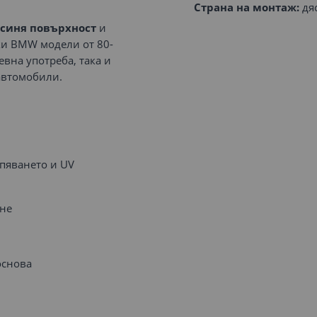
Страна на монтаж:
дя
 синя повърхност
и
ки BMW модели от 80-
евна употреба, така и
автомобили.
пяването и UV
ане
основа