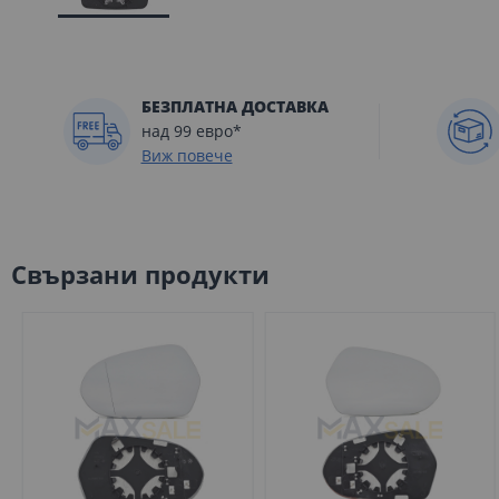
Преминете
към
началото
БЕЗПЛАТНА ДОСТАВКА
на
над 99 евро*
галерия
Виж повече
със
снимки
Свързани продукти