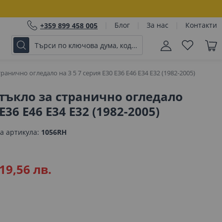
Блог
За нас
Контакти
+359 899 458 005
анично огледало на 3 5 7 серия E30 E36 E46 E34 E32 (1982-2005)
тъкло за странично огледало
 E36 E46 E34 E32 (1982-2005)
а артикула
1056RH
19,56 лв.