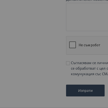
Съгласявам се личн
се обработват с цел
комунукация със СМ
Изпрати