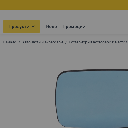
Продукти
Ново
Промоции
Начало
Авточасти и аксесоари
Екстериорни аксесоари и части з
Преминете
към
края
на
галерията
на
изображенията