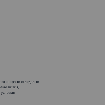
мортизирано огледално
ална визия,
 условия