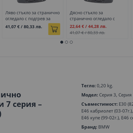
Ляво стъкло за странично
Дясно стъкло за
огледало с подгрев за
странично огледало с
Audi A1 (2010-2017)
подгрев за Audi A1 (2010-
Промо
22,64 €
/
44,28 лв.
41,07 €
/
80,33 лв.
2017)
цена
41,07 €
/
80,33 лв.
Тегло:
0,20 kg.
нично
Модел:
Серия 3, Серия 
и 7 серия –
Съвместимост:
E30 (82
E46 кабриолет (03-07г.),
)
E46 купе (99-02г.), E46 с
Бранд:
BMW