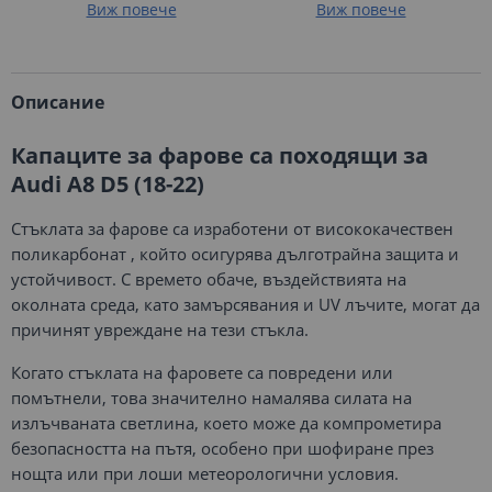
Виж повече
Виж повече
Описание
Капаците за фарове са походящи за
Audi A8 D5 (18-22)
Стъклата за фарове са изработени от висококачествен
поликарбонат , който осигурява дълготрайна защита и
устойчивост. С времето обаче, въздействията на
околната среда, като замърсявания и UV лъчите, могат да
причинят увреждане на тези стъкла.
Когато стъклата на фаровете са повредени или
помътнели, това значително намалява силата на
излъчваната светлина, което може да компрометира
безопасността на пътя, особено при шофиране през
нощта или при лоши метеорологични условия.