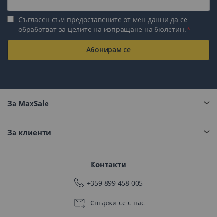
Съгласен съм предоставените от мен данни да се
обработват за целите на изпращане на бюлетин.
Абонирам се
За MaxSale
За клиенти
Контакти
+359 899 458 005
Свържи се с нас