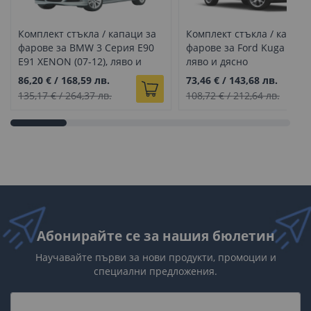
Комплект стъкла / капаци за
Комплект стъкла / капаци
фарове за BMW 3 Серия E90
фарове за Ford Kuga (13-16
E91 XENON (07-12), ляво и
ляво и дясно
дясно
86,20 €
/
168,59 лв.
73,46 €
/
143,68 лв.
135,17 €
/
264,37 лв.
108,72 €
/
212,64 лв.
Абонирайте се за нашия бюлетин
Научавайте първи за нови продукти, промоции и
специални предложения.