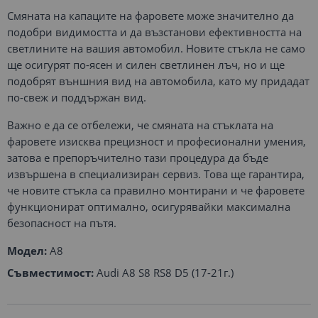
Смяната на капаците на фаровете може значително да
подобри видимостта и да възстанови ефективността на
светлините на вашия автомобил. Новите стъкла не само
ще осигурят по-ясен и силен светлинен лъч, но и ще
подобрят външния вид на автомобила, като му придадат
по-свеж и поддържан вид.
Важно е да се отбележи, че смяната на стъклата на
фаровете изисква прецизност и професионални умения,
затова е препоръчително тази процедура да бъде
извършена в специализиран сервиз. Това ще гарантира,
че новите стъкла са правилно монтирани и че фаровете
функционират оптимално, осигурявайки максимална
безопасност на пътя.
Модел:
A8
Съвместимост:
Audi A8 S8 RS8 D5 (17-21г.)