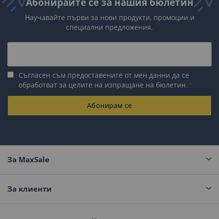
Абонирайте се за нашия бюлетин
Научавайте първи за нови продукти, промоции и
специални предложения.
Съгласен съм предоставените от мен данни да се
обработват за целите на изпращане на бюлетин.
Абонирам се
За MaxSale
За клиенти