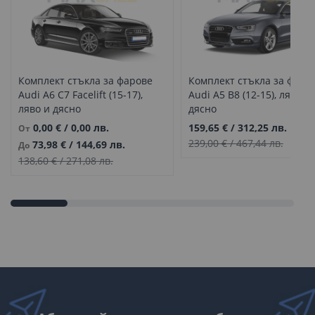
Комплект стъкла за фарове
Комплект стъкла за фаро
Audi A6 C7 Facelift (15-17),
Audi A5 B8 (12-15), ляво и
ляво и дясно
дясно
0,00 €
/
0,00 лв.
159,65 €
/
312,25 лв.
От
239,00 €
/
467,44 лв.
73,98 €
/
144,69 лв.
До
138,60 €
/
271,08 лв.