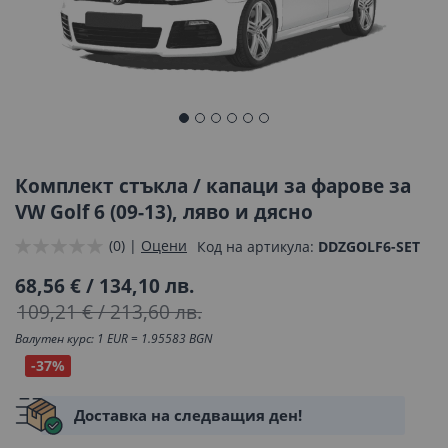
Преминете
към
началото
Комплект стъкла / капаци за фарове за
на
VW Golf 6 (09-13), ляво и дясно
галерия
(0) |
Оцени
Код на артикула
DDZGOLF6-SET
със
снимки
68,56 €
/
134,10 лв.
109,21 €
/
213,60 лв.
Валутен курс: 1 EUR = 1.95583 BGN
-37%
Доставка на следващия ден!