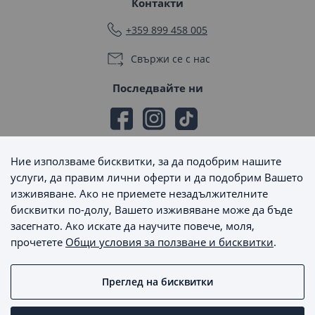
Контакти
+359 899 458 005
Свържи се с нас
Последвайте ни
Ние използваме бисквитки, за да подобрим нашите
Начини на плащане
услуги, да правим лични оферти и да подобрим Вашето
изживяване. Ако не приемете незадължителните
бисквитки по-долу, Вашето изживяване може да бъде
засегнато. Ако искате да научите повече, моля,
прочетете
Общи условия за ползване и бисквитки
.
Начини на доставка
Преглед на бисквитки