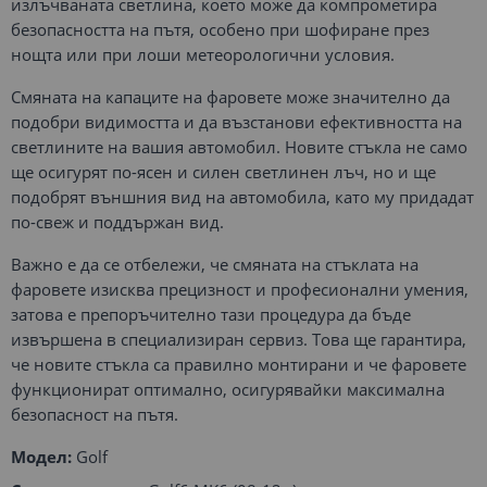
излъчваната светлина, което може да компрометира
безопасността на пътя, особено при шофиране през
нощта или при лоши метеорологични условия.
Смяната на капаците на фаровете може значително да
подобри видимостта и да възстанови ефективността на
светлините на вашия автомобил. Новите стъкла не само
ще осигурят по-ясен и силен светлинен лъч, но и ще
подобрят външния вид на автомобила, като му придадат
по-свеж и поддържан вид.
Важно е да се отбележи, че смяната на стъклата на
фаровете изисква прецизност и професионални умения,
затова е препоръчително тази процедура да бъде
извършена в специализиран сервиз. Това ще гарантира,
че новите стъкла са правилно монтирани и че фаровете
функционират оптимално, осигурявайки максимална
безопасност на пътя.
Модел:
Golf