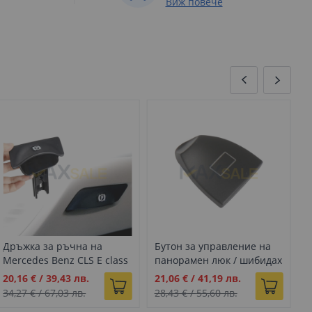
Виж повече
Дръжка за ръчна на
Бутон за управление на
Б
Mercedes Benz CLS E class
панорамен люк / шибидах
п
W211 W219 (2003-2010)
за Mercedes E CLS W211
з
Промо
Промо
П
20,16 €
/
39,43 лв.
21,06 €
/
41,19 лв.
2
W219, Черно
W
цена
цена
ц
34,27 €
/
67,03 лв.
28,43 €
/
55,60 лв.
2