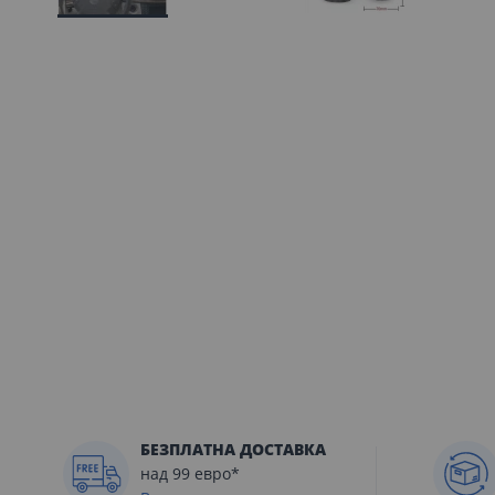
Преминете
към
началото
на
галерия
със
снимки
БЕЗПЛАТНА ДОСТАВКА
над 99 евро*