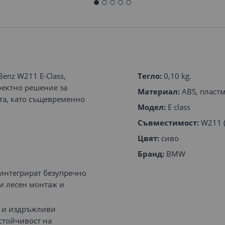
enz W211 E-Class,
Тегло:
0,10 kg.
фектно решение за
Материал:
ABS, пластм
та, като същевременно
Модел:
E class
Съвместимост:
W211 (
Цвят:
сиво
Бранд:
BMW
 интегрират безупречно
ки лесен монтаж и
и и издръжливи
стойчивост на