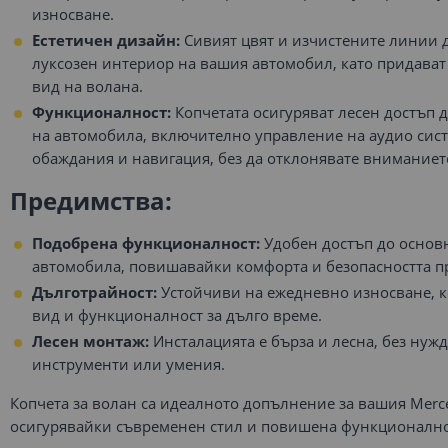
износване.
Естетичен дизайн:
Сивият цвят и изчистените линии 
луксозен интериор на вашия автомобил, като придава
вид на волана.
Функционалност:
Копчетата осигуряват лесен достъп
на автомобила, включително управление на аудио сис
обаждания и навигация, без да отклонявате вниманието
Предимства:
Подобрена функционалност:
Удобен достъп до основ
автомобила, повишавайки комфорта и безопасността 
Дълготрайност:
Устойчиви на ежедневно износване, ко
вид и функционалност за дълго време.
Лесен монтаж:
Инсталацията е бърза и лесна, без нуж
инструменти или умения.
Копчета за волан са идеалното допълнение за вашия Merce
осигурявайки съвременен стил и повишена функционално