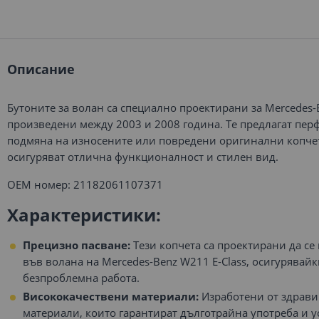
Описание
Бутоните за волан са специално проектирани за Mercedes-B
произведени между 2003 и 2008 година. Те предлагат пер
подмяна на износените или повредени оригинални копче
осигуряват отлична функционалност и стилен вид.
ОЕМ номер: 21182061107371
Характеристики:
Прецизно пасване:
Тези копчета са проектирани да се
във волана на Mercedes-Benz W211 E-Class, осигурявай
безпроблемна работа.
Висококачествени материали:
Изработени от здрав
материали, които гарантират дълготрайна употреба и у