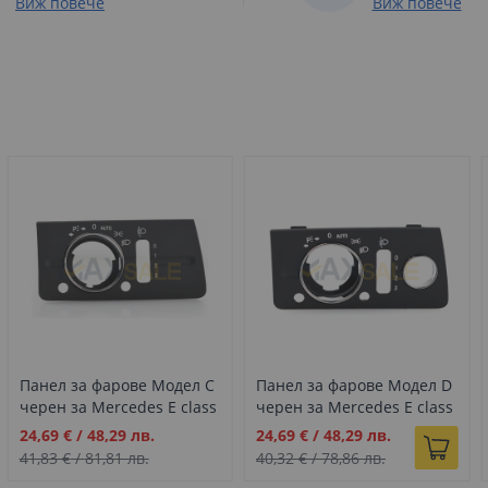
Виж повече
Виж повече
Панел за фарове Модел C
Панел за фарове Модел D
черен за Mercedes E class
черен за Mercedes E class
W211 (2003-2009)
W211 (2003-2009)
Промо
Промо
24,69 €
/
48,29 лв.
24,69 €
/
48,29 лв.
цена
цена
41,83 €
/
81,81 лв.
40,32 €
/
78,86 лв.