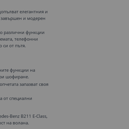
допълват елегантния и
т завършен и модерен
 до различни функции
темата, телефонни
 си от пътя.
ните функции на
при шофиране.
пчетата запазват своя
да от специални
des-Benz В211 E-Class,
ст на волана.