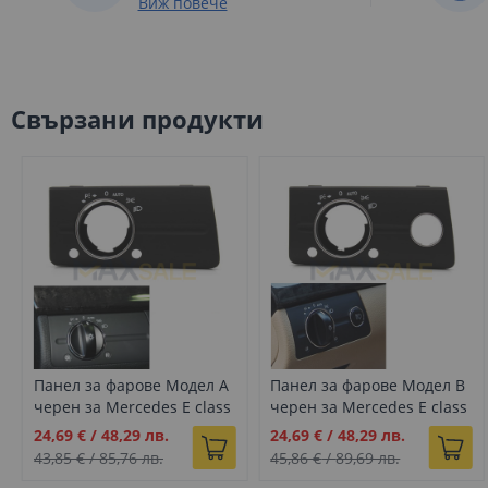
Виж повече
Свързани продукти
Панел за фарове Модел А
Панел за фарове Модел B
черен за Mercedes E class
черен за Mercedes E class
W211 (2003-2009)
W211 (2003-2009)
Промо
Промо
24,69 €
/
48,29 лв.
24,69 €
/
48,29 лв.
цена
цена
43,85 €
/
85,76 лв.
45,86 €
/
89,69 лв.