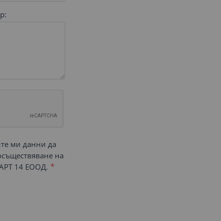
р:
ите ми данни да
 осъществяване на
АРТ 14 ЕООД.