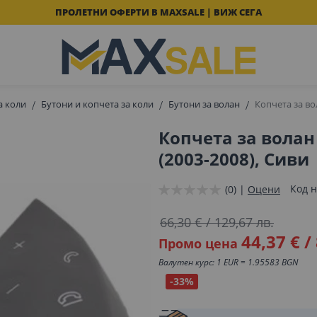
ПРОЛЕТНИ ОФЕРТИ В MAXSALE | ВИЖ СЕГА
а коли
Бутони и копчета за коли
Бутони за волан
Копчета за во
Копчета за волан 
(2003-2008), Сиви
Код н
(0) |
Оцени
66,30 €
/
129,67 лв.
44,37 €
/
Промо цена
Валутен курс: 1 EUR = 1.95583 BGN
-33%