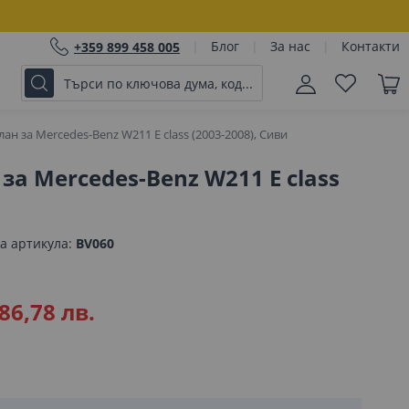
Блог
За нас
Контакти
+359 899 458 005
лан за Mercedes-Benz W211 E class (2003-2008), Сиви
за Mercedes-Benz W211 E class
а артикула
BV060
86,78 лв.