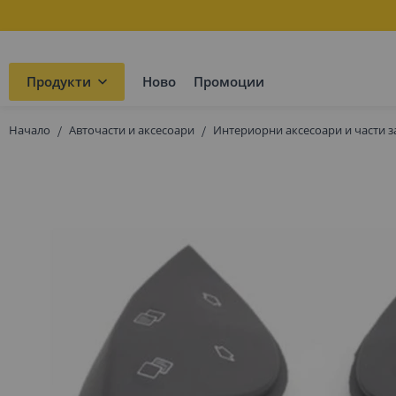
Продукти
Ново
Промоции
Начало
Авточасти и аксесоари
Интериорни аксесоари и части з
Преминете
към
края
на
галерията
на
изображенията